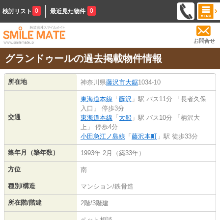
0
0
検討リスト
最近見た物件
お問合せ
グランドゥールの過去掲載物件情報
所在地
神奈川県
藤沢市
大鋸
1034-10
東海道本線
「
藤沢
」駅 バス11分 「長者久保
入口」 停歩3分
交通
東海道本線
「
大船
」駅 バス10分 「柄沢大
上」 停歩4分
小田急江ノ島線
「
藤沢本町
」駅 徒歩33分
築年月（築年数）
1993年 2月（築33年）
方位
南
種別/構造
マンション/鉄骨造
所在階/階建
2階/3階建
ペット相談