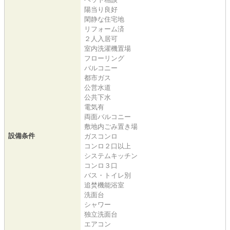
陽当り良好
閑静な住宅地
リフォーム済
２人入居可
室内洗濯機置場
フローリング
バルコニー
都市ガス
公営水道
公共下水
電気有
両面バルコニー
敷地内ごみ置き場
設備条件
ガスコンロ
コンロ２口以上
システムキッチン
コンロ３口
バス・トイレ別
追焚機能浴室
洗面台
シャワー
独立洗面台
エアコン