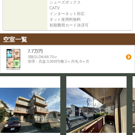
シューズボックス
CATV
インターネット対応
ネット使用料無料
初期費用カード決済可
空室一覧
7.7万円
3階/2LDK/48.70㎡
管理・共益:3,000円/敷:2ヶ月/礼:0ヶ月