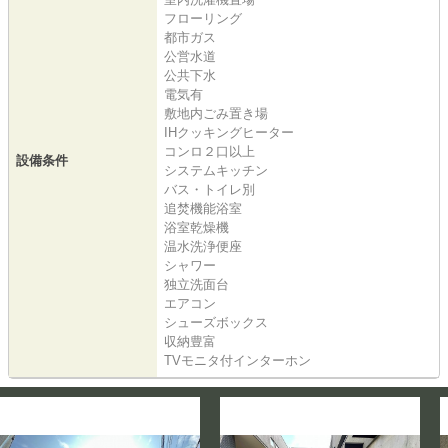
フローリング
都市ガス
公営水道
公共下水
電気有
敷地内ごみ置き場
IHクッキングヒーター
コンロ２口以上
設備条件
システムキッチン
バス・トイレ別
追焚機能浴室
浴室乾燥機
温水洗浄便座
シャワー
独立洗面台
エアコン
シューズボックス
収納豊富
TVモニタ付インターホン