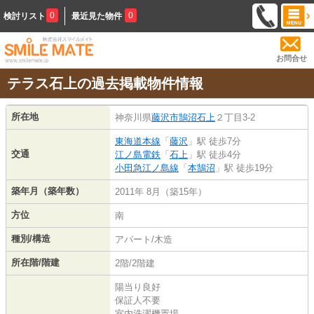
0
0
検討リスト
最近見た物件
お問合せ
テラス石上の過去掲載物件情報
所在地
神奈川県
藤沢市
鵠沼石上
２丁目3-2
東海道本線
「
藤沢
」駅 徒歩7分
交通
江ノ島電鉄
「
石上
」駅 徒歩4分
小田急江ノ島線
「
本鵠沼
」駅 徒歩19分
築年月（築年数）
2011年 8月（築15年）
方位
南
種別/構造
アパート/木造
所在階/階建
2階/2階建
陽当り良好
保証人不要
室内洗濯機置場