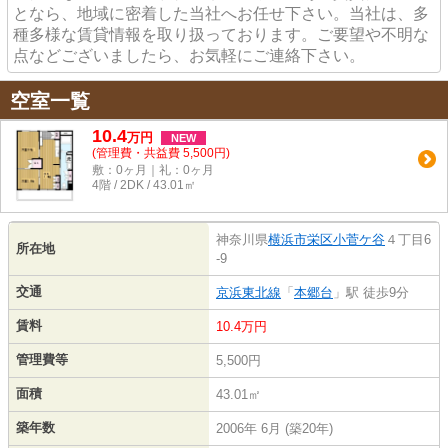
となら、地域に密着した当社へお任せ下さい。当社は、多
種多様な賃貸情報を取り扱っております。ご要望や不明な
点などございましたら、お気軽にご連絡下さい。
空室一覧
10.4
万
円
NEW
(管理費・共益費 5,500円)
敷：0ヶ月｜礼：0ヶ月
4階 / 2DK / 43.01㎡
神奈川県
横浜市栄区
小菅ケ谷
４丁目6
所在地
-9
交通
京浜東北線
「
本郷台
」駅 徒歩9分
賃料
10.4万円
管理費等
5,500円
面積
43.01㎡
築年数
2006年 6月 (築20年)