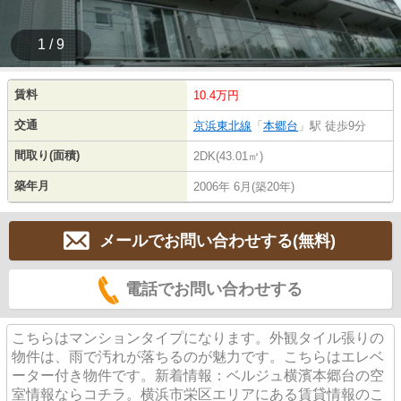
1 / 9
賃料
10.4万円
交通
京浜東北線
「
本郷台
」駅 徒歩9分
間取り(面積)
2DK(43.01㎡)
築年月
2006年 6月(築20年)
メールでお問い合わせする(無料)
電話でお問い合わせする
こちらはマンションタイプになります。外観タイル張りの
物件は、雨で汚れが落ちるのが魅力です。こちらはエレベ
ーター付き物件です。新着情報：ベルジュ横濱本郷台の空
室情報ならコチラ。横浜市栄区エリアにある賃貸情報のこ