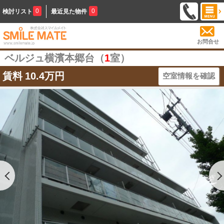
0
0
検討リスト
最近見た物件
お問合せ
ベルジュ横濱本郷台（
1
室）
賃料
10.4万円
空室情報を確認