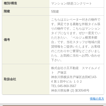
種別/構造
マンション/鉄筋コンクリート
階建
5階建
こちらはエレベーター付きの物件で
す。満足できる素敵な外観タイル張
りの物件です。こちらはマンション
タイプになります。ぜひ一度見てい
ただきたい、「ベルジュ横濱本郷
備考
台」です。当社スタッフが地域の賃
貸情報をご提供いたします。お客様
のこだわりやご要望などございまし
たら、お気軽に当社へお問い合わせ
下さい。
株式会社小又不動産 スマイルメイ
ト 戸塚店
神奈川県横浜市戸塚区吉田町143-
取扱会社
4 第１田中ビル １０２
TEL:045-869-3567
神奈川県知事 (2) 第30548号
情報の見方