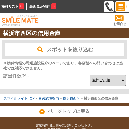
0
0
検討リスト
最近見た物件
お問合せ
横浜市西区の信用金庫
スポットを絞り込む
※物件情報の周辺施設紹介のページであり、各店舗への問い合わせは当
社では対応できません。
該当件数
0
件
スマイルメイトTOP
>
周辺施設案内
>
横浜市西区
>
横浜市西区の信用金庫
ページトップに戻る
営業時間:各店舗毎にお問い合わせ下さい