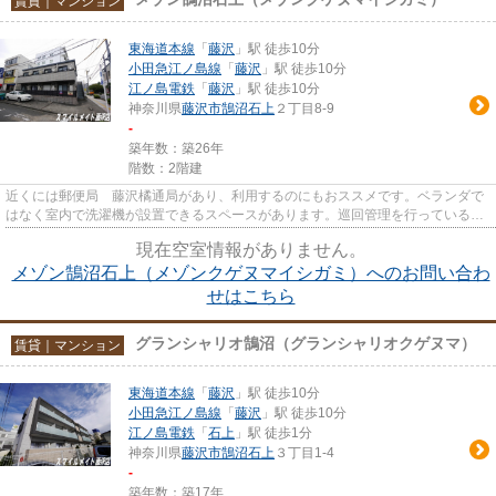
賃貸｜マンション
東海道本線
「
藤沢
」駅 徒歩10分
小田急江ノ島線
「
藤沢
」駅 徒歩10分
江ノ島電鉄
「
藤沢
」駅 徒歩10分
神奈川県
藤沢市
鵠沼石上
２丁目8-9
-
築年数：築26年
階数：2階建
近くには郵便局 藤沢橘通局があり、利用するのにもおススメです。ベランダで
はなく室内で洗濯機が設置できるスペースがあります。巡回管理を行っている安
心の管理形態。ゆとりある暮...
現在空室情報がありません。
メゾン鵠沼石上（メゾンクゲヌマイシガミ）へのお問い合わ
せはこちら
グランシャリオ鵠沼（グランシャリオクゲヌマ）
賃貸｜マンション
東海道本線
「
藤沢
」駅 徒歩10分
小田急江ノ島線
「
藤沢
」駅 徒歩10分
江ノ島電鉄
「
石上
」駅 徒歩1分
神奈川県
藤沢市
鵠沼石上
３丁目1-4
-
築年数：築17年