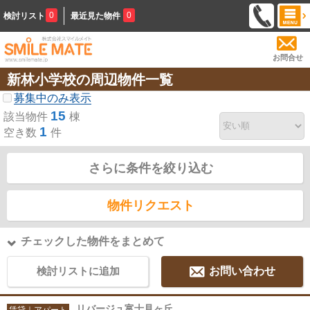
0
0
検討リスト
最近見た物件
お問合せ
新林小学校の周辺物件一覧
募集中のみ表示
15
該当物件
棟
1
空き数
件
さらに条件を絞り込む
物件リクエスト
チェックした物件をまとめて
検討リストに追加
お問い合わせ
リバージュ富士見ヶ丘
賃貸｜アパート