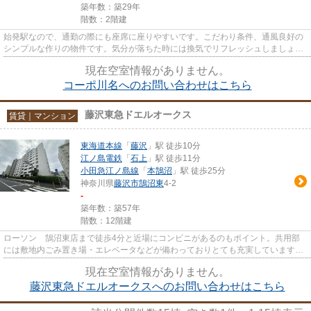
築年数：築29年
階数：2階建
始発駅なので、通勤の際にも座席に座りやすいです。こだわり条件、通風良好の
シンプルな作りの物件です。気分が落ちた時には換気でリフレッシュしましょ
う。忙しい日でもゴミ出しをサ...
現在空室情報がありません。
コーポ川名へのお問い合わせはこちら
藤沢東急ドエルオークス
賃貸｜マンション
東海道本線
「
藤沢
」駅 徒歩10分
江ノ島電鉄
「
石上
」駅 徒歩11分
小田急江ノ島線
「
本鵠沼
」駅 徒歩25分
神奈川県
藤沢市
鵠沼東
4-2
-
築年数：築57年
階数：12階建
ローソン 鵠沼東店まで徒歩4分と近場にコンビニがあるのもポイント。共用部
には敷地内ごみ置き場・エレベータなどが備わっておりとても充実しています。
防犯対策もバッチリなマンショ...
現在空室情報がありません。
藤沢東急ドエルオークスへのお問い合わせはこちら