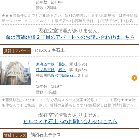
築年数：築13年
階数：2階建
★★★諸条件なんでもご相談下さい。賃料の交渉もします♪お部屋探しは物件情報
量 ナンバー１のスマイルメイト藤沢店へ♪お部屋見学は、お電話で受付中♪お気軽
に お電話下さい！０４６６－...
現在空室情報がありません。
藤沢市鵠沼橘２丁目のアパートへのお問い合わせはこちら
ヒルスミキ石上
賃貸｜アパート
東海道本線
「
藤沢
」駅 徒歩9分
江ノ島電鉄
「
石上
」駅 徒歩3分
神奈川県
藤沢市
鵠沼石上
３丁目
-
築年数：築19年
階数：2階建
★藤沢駅徒歩９分★ロフト付で収納スペース充実★冷暖エアコン１基付★★★諸
条件なんでもご相談下さい。賃料の交渉もします♪お部屋探しは物件情報量ナンバ
ー１のスマイルメイト藤沢店へ♪お...
現在空室情報がありません。
ヒルスミキ石上へのお問い合わせはこちら
鵠沼石上テラス
賃貸｜テラス