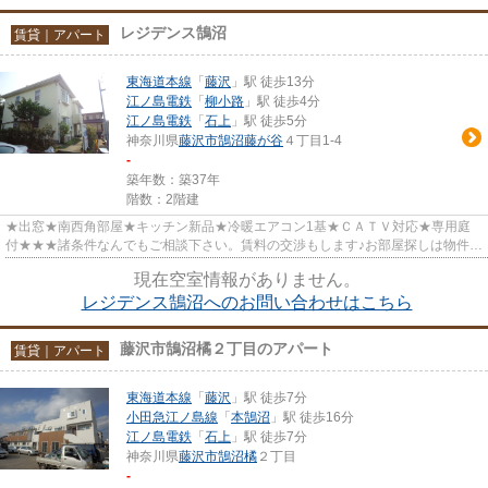
レジデンス鵠沼
賃貸｜アパート
東海道本線
「
藤沢
」駅 徒歩13分
江ノ島電鉄
「
柳小路
」駅 徒歩4分
江ノ島電鉄
「
石上
」駅 徒歩5分
神奈川県
藤沢市
鵠沼藤が谷
４丁目1-4
-
築年数：築37年
階数：2階建
★出窓★南西角部屋★キッチン新品★冷暖エアコン1基★ＣＡＴＶ対応★専用庭
付★★★諸条件なんでもご相談下さい。賃料の交渉もします♪お部屋探しは物件情
報量ナンバー１のスマイルメイト藤沢店...
現在空室情報がありません。
レジデンス鵠沼へのお問い合わせはこちら
藤沢市鵠沼橘２丁目のアパート
賃貸｜アパート
東海道本線
「
藤沢
」駅 徒歩7分
小田急江ノ島線
「
本鵠沼
」駅 徒歩16分
江ノ島電鉄
「
石上
」駅 徒歩7分
神奈川県
藤沢市
鵠沼橘
２丁目
-