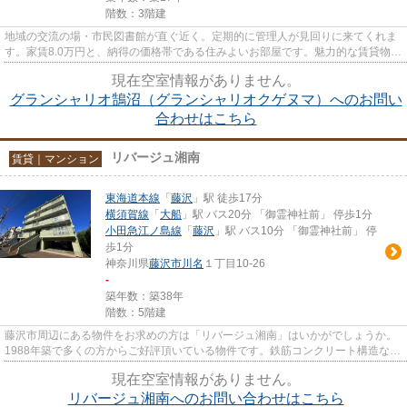
階数：3階建
地域の交流の場・市民図書館が直ぐ近く。定期的に管理人が見回りに来てくれま
す。家賃8.0万円と、納得の価格帯である住みよいお部屋です。魅力的な賃貸物
件。バルコニー付きの物件とな...
現在空室情報がありません。
グランシャリオ鵠沼（グランシャリオクゲヌマ）へのお問い
合わせはこちら
リバージュ湘南
賃貸｜マンション
東海道本線
「
藤沢
」駅 徒歩17分
横須賀線
「
大船
」駅 バス20分 「御霊神社前」 停歩1分
小田急江ノ島線
「
藤沢
」駅 バス10分 「御霊神社前」 停
歩1分
神奈川県
藤沢市
川名
１丁目10-26
-
築年数：築38年
階数：5階建
藤沢市周辺にある物件をお求めの方は「リバージュ湘南」はいかがでしょうか。
1988年築で多くの方からご好評頂いている物件です。鉄筋コンクリート構造なの
で震災や火災の際にも信頼性...
現在空室情報がありません。
リバージュ湘南へのお問い合わせはこちら