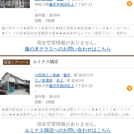
神奈川県
藤沢市
鵠沼石上
３丁目1-11
-
築年数：築36年
階数：2階建
藤の木テラス★都市ガス★庭付き★独立洗面台★給湯★ベランダ★インターホン
★ﾊﾞｽ・ﾄｲﾚ別★室内洗濯機置き場★★★諸条件なんでもご相談下さい。賃料の交
渉もします♪お部屋探しは物件情報量ナン...
現在空室情報がありません。
藤の木テラスへのお問い合わせはこちら
ルミナス鵠沼
賃貸｜アパート
小田急江ノ島線
「
藤沢
」駅 徒歩11分
江ノ島電鉄
「
石上
」駅 徒歩3分
神奈川県
藤沢市
鵠沼石上
３丁目3-19
-
築年数：築16年
階数：2階建
★藤沢駅徒歩１１分★温水洗浄便座付★冷暖エアコン１基★ＣＡＴＶ★ＴＶドア
ホン★★★諸条件なんでもご相談下さい。賃料の交渉もします♪お部屋探しは物件
情報量ナンバー１のスマイルメイト藤...
現在空室情報がありません。
ルミナス鵠沼へのお問い合わせはこちら