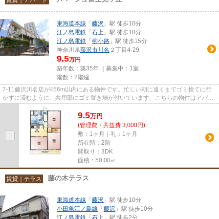
東海道本線
「
藤沢
」駅 徒歩10分
江ノ島電鉄
「
石上
」駅 徒歩10分
江ノ島電鉄
「
柳小路
」駅 徒歩15分
神奈川県
藤沢市
川名
２丁目4-29
9.5
万円
築年数：築35年 ｜募集中：
1室
階数：2階建
7-11藤沢川名店が456m以内にある物件です。忙しい朝に遠くまでゴミ捨てに行
かずに済むように、共用部にゴミ置き場が付いています。こちらの物件はアパー
トです。風通しの良い物件は利...
9.5
万
円
(管理費・共益費 3,000円)
敷：1ヶ月｜礼：1ヶ月
所在階：2階
間取り：3DK
面積：50.00㎡
藤の木テラス
賃貸｜テラス
東海道本線
「
藤沢
」駅 徒歩10分
小田急江ノ島線
「
藤沢
」駅 徒歩10分
江ノ島電鉄
「
石上
」駅 徒歩2分