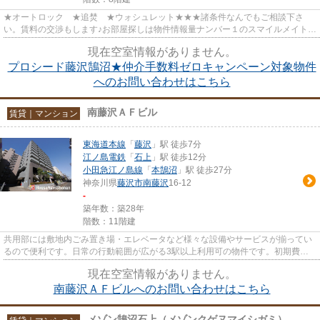
★オートロック ★追焚 ★ウォシュレット★★★諸条件なんでもご相談下さ
い。賃料の交渉もします♪お部屋探しは物件情報量ナンバー１のスマイルメイト藤
沢店へ♪お部屋見学は、お電話で受付...
現在空室情報がありません。
プロシード藤沢鵠沼★仲介手数料ゼロキャンペーン対象物件
へのお問い合わせはこちら
南藤沢ＡＦビル
賃貸｜マンション
東海道本線
「
藤沢
」駅 徒歩7分
江ノ島電鉄
「
石上
」駅 徒歩12分
小田急江ノ島線
「
本鵠沼
」駅 徒歩27分
神奈川県
藤沢市
南藤沢
16-12
-
築年数：築28年
階数：11階建
共用部には敷地内ごみ置き場・エレベータなど様々な設備やサービスが揃ってい
るので便利です。日常の行動範囲が広がる3駅以上利用可の物件です。初期費用
はカードで決済いただけます。...
現在空室情報がありません。
南藤沢ＡＦビルへのお問い合わせはこちら
メゾン鵠沼石上（メゾンクゲヌマイシガミ）