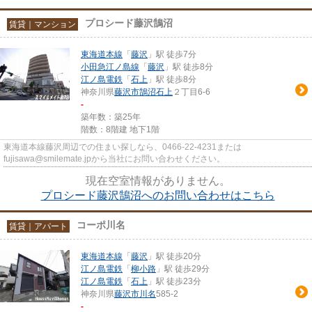
プロシード藤沢鵠沼
賃貸｜マンション
東海道本線
「
藤沢
」駅 徒歩7分
小田急江ノ島線
「
藤沢
」駅 徒歩8分
江ノ島電鉄
「
石上
」駅 徒歩8分
神奈川県
藤沢市
鵠沼石上
２丁目6-6
-
築年数：築25年
階数：8階建 地下1階
東海道本線藤沢周辺での住まい探しなら、0466-22-4231または
fujisawa@smilemate.jpから当社にお問い合わせください。
現在空室情報がありません。
プロシード藤沢鵠沼へのお問い合わせはこちら
コーポ川名
賃貸｜アパート
東海道本線
「
藤沢
」駅 徒歩20分
江ノ島電鉄
「
柳小路
」駅 徒歩29分
江ノ島電鉄
「
石上
」駅 徒歩23分
神奈川県
藤沢市
川名
585-2
-