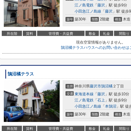
江ノ島電鉄
「
藤沢
」駅 徒歩9分
小田急江ノ島線
「
藤沢
」駅 徒歩
築30年
2階建
木造
築年
階数
構造
所在階
賃料
管理費・共益費
敷金
礼金
間取り
現在空室情報がありません。
鵠沼橘テラスハウスへのお問い合わせは
鵠沼橘テラス
神奈川県
藤沢市
鵠沼橘
２丁目
住所
交通
東海道本線
「
藤沢
」駅 徒歩10分
江ノ島電鉄
「
石上
」駅 徒歩9分
小田急江ノ島線
「
本鵠沼
」駅 徒
築30年
2階建
木造
築年
階数
構造
所在階
賃料
管理費・共益費
敷金
礼金
間取り