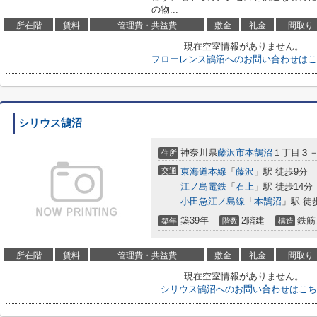
の物...
所在階
賃料
管理費・共益費
敷金
礼金
間取り
現在空室情報がありません。
フローレンス鵠沼へのお問い合わせはこ
シリウス鵠沼
神奈川県
藤沢市
本鵠沼
１丁目３
住所
交通
東海道本線
「
藤沢
」駅 徒歩9分
江ノ島電鉄
「
石上
」駅 徒歩14分
小田急江ノ島線
「
本鵠沼
」駅 徒
築39年
2階建
鉄筋
築年
階数
構造
所在階
賃料
管理費・共益費
敷金
礼金
間取り
現在空室情報がありません。
シリウス鵠沼へのお問い合わせはこち