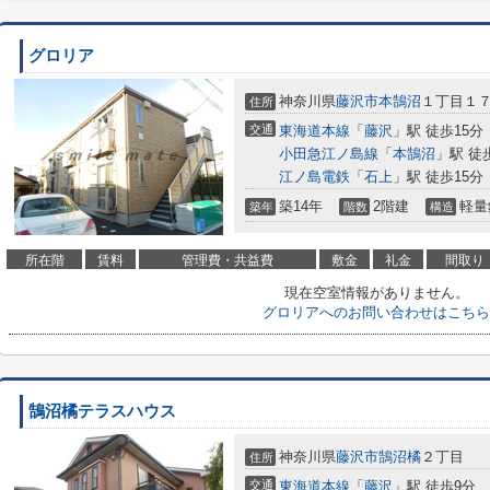
グロリア
神奈川県
藤沢市
本鵠沼
１丁目１
住所
交通
東海道本線
「
藤沢
」駅 徒歩15分
小田急江ノ島線
「
本鵠沼
」駅 徒
江ノ島電鉄
「
石上
」駅 徒歩15分
築14年
2階建
軽量
築年
階数
構造
所在階
賃料
管理費・共益費
敷金
礼金
間取り
現在空室情報がありません。
グロリアへのお問い合わせはこちら
鵠沼橘テラスハウス
神奈川県
藤沢市
鵠沼橘
２丁目
住所
交通
東海道本線
「
藤沢
」駅 徒歩9分