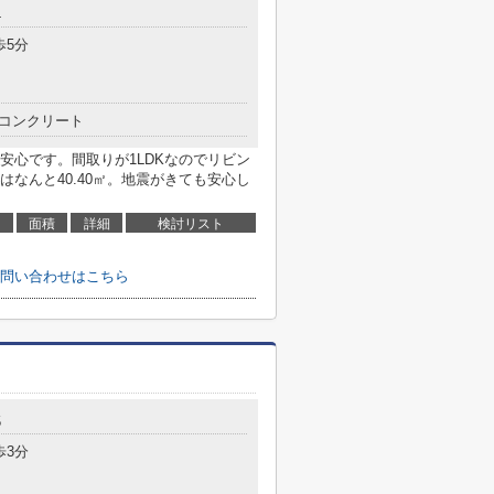
4
歩5分
コンクリート
安心です。間取りが1LDKなのでリビン
なんと40.40㎡。地震がきても安心し
面積
詳細
検討リスト
問い合わせはこちら
5
歩3分