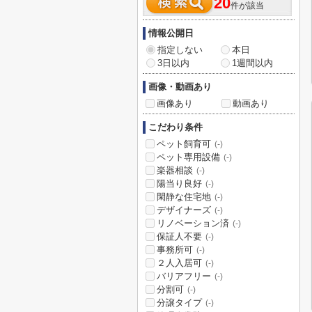
20
件が該当
情報公開日
指定しない
本日
3日以内
1週間以内
画像・動画あり
画像あり
動画あり
こだわり条件
ペット飼育可
(-)
ペット専用設備
(-)
楽器相談
(-)
陽当り良好
(-)
閑静な住宅地
(-)
デザイナーズ
(-)
リノベーション済
(-)
保証人不要
(-)
事務所可
(-)
２人入居可
(-)
バリアフリー
(-)
分割可
(-)
分譲タイプ
(-)