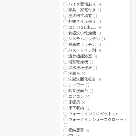
バイク置場あり
(-)
家具・家電付き
(-)
洗濯機置場有
(-)
外観タイル張り
(-)
コンロ２口以上
(-)
食器洗い乾燥機
(-)
システムキッチン
(-)
対面式キッチン
(-)
バス・トイレ別
(-)
追焚機能浴室
(-)
浴室乾燥機
(-)
温水洗浄便座
(-)
洗面台
(-)
洗髪洗面化粧台
(-)
シャワー
(-)
独立洗面台
(-)
エアコン
(-)
床暖房
(-)
床下収納
(-)
ウォークインクロゼット
(-)
ウォークインシューズクロゼット
(-)
収納豊富
(-)
CS