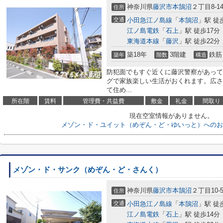
神奈川県
藤沢市
本鵠沼
２丁目8-1
住所
交通
小田急江ノ島線
「
本鵠沼
」駅 徒
江ノ島電鉄
「
石上
」駅 徒歩17分
東海道本線
「
藤沢
」駅 徒歩22分
築18年
3階建
鉄筋
築年
階数
構造
防犯面でもすぐ近くに藤沢警察があって
グで家族楽しい生活がおくれます。広さは
て住め...
所在階
賃料
管理費・共益費
敷金
礼金
間取り
現在空室情報がありません。
メゾン・ド・ユイット（めぞん・ど・ゆいっと）へのお
メゾン・ド・サンク（めぞん・ど・さんく）
神奈川県
藤沢市
本鵠沼
２丁目10-
住所
交通
小田急江ノ島線
「
本鵠沼
」駅 徒
江ノ島電鉄
「
石上
」駅 徒歩14分