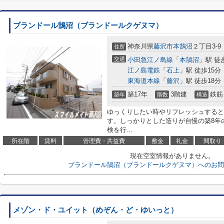
ブランドール鵠沼（ブランドールクゲヌマ）
神奈川県
藤沢市
本鵠沼
２丁目3-9
住所
交通
小田急江ノ島線
「
本鵠沼
」駅 徒
江ノ島電鉄
「
石上
」駅 徒歩15分
東海道本線
「
藤沢
」駅 徒歩18分
築17年
3階建
鉄筋
築年
階数
構造
ゆっくりしたい時やリフレッシュすると
す。しっかりとした造りが自慢の築8年
検を行...
所在階
賃料
管理費・共益費
敷金
礼金
間取り
現在空室情報がありません。
ブランドール鵠沼（ブランドールクゲヌマ）へのお問
メゾン・ド・ユイット（めぞん・ど・ゆいっと）