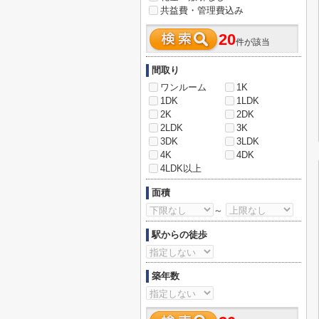
共益費・管理費込み
20
件が該当
間取り
ワンルーム
1K
1DK
1LDK
2K
2DK
2LDK
3K
3DK
3LDK
4K
4DK
4LDK以上
面積
～
駅からの徒歩
築年数