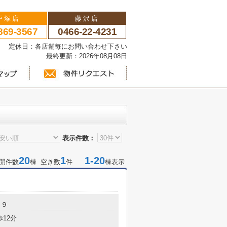
戸塚店
藤沢店
869-3567
0466-22-4231
い 定休日：各店舗毎にお問い合わせ下さい
最終更新：2026年08月08日
表示件数：
20
1
1-20
開件数
棟 空き数
件
棟表示
－９
歩12分