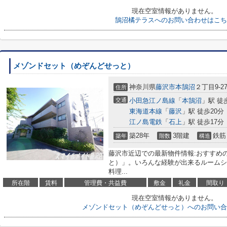
現在空室情報がありません。
鵠沼橘テラスへのお問い合わせはこち
メゾンドセット（めぞんどせっと）
神奈川県
藤沢市
本鵠沼
２丁目9-2
住所
交通
小田急江ノ島線
「
本鵠沼
」駅 徒
東海道本線
「
藤沢
」駅 徒歩20分
江ノ島電鉄
「
石上
」駅 徒歩17分
築28年
3階建
鉄筋
築年
階数
構造
藤沢市近辺での最新物件情報:おすすめ
と）」。いろんな経験が出来るルームシ
料理...
所在階
賃料
管理費・共益費
敷金
礼金
間取り
現在空室情報がありません。
メゾンドセット（めぞんどせっと）へのお問い合