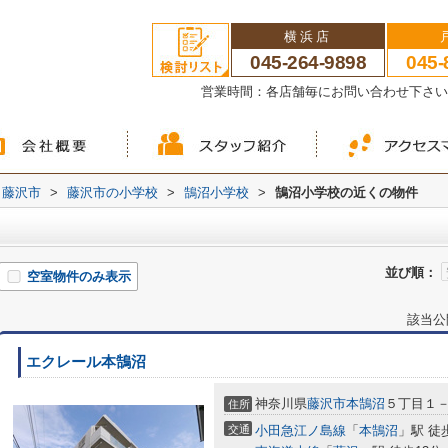
横浜店
045-264-9898
045-
営業時間：各店舗毎にお問い合わせ下さ
藤沢市
>
藤沢市の小学校
>
鵠沼小学校
>
鵠沼小学校の近くの物件
並び順：
空室物件のみ表示
該当公
エクレール本鵠沼
神奈川県
藤沢市
本鵠沼
５丁目１
住所
交通
小田急江ノ島線
「
本鵠沼
」駅 徒