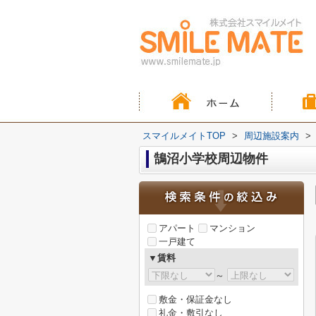
スマイルメイトTOP
>
周辺施設案内
>
鵠沼小学校周辺物件
アパート
マンション
一戸建て
▼賃料
～
敷金・保証金なし
礼金・敷引なし