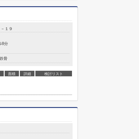
７－１９
歩8分
鉄骨
面積
詳細
検討リスト