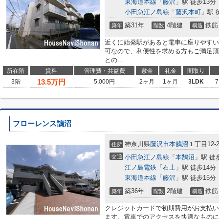
東海道本線
「
藤沢
」駅 徒歩13分
小田急江ノ島線
「
藤沢本町
」駅 
築31年
4階建
鉄筋
築年
階数
構造
近くに始発駅があると電車に座りやすい
可なので、利便性を求める方もご満足頂
との...
所在階
賃料
管理費・共益費
敷金
礼金
間取り
13.5
万円
3階
5,000円
2ヶ月
1ヶ月
3LDK
7
フローレンス鵠沼
神奈川県
藤沢市
本鵠沼
１丁目12-2
住所
交通
小田急江ノ島線
「
本鵠沼
」駅 徒
江ノ島電鉄
「
石上
」駅 徒歩14分
東海道本線
「
藤沢
」駅 徒歩15分
築36年
2階建
鉄筋
築年
階数
構造
クレジットカードで初期費用がお支払い
ます。電車でのアクセスを快適なものに