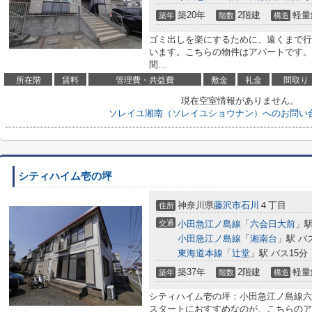
築20年
2階建
軽量
築年
階数
構造
ゴミ出しを楽にするために、遠くまで行
います。こちらの物件はアパートです。
間...
所在階
賃料
管理費・共益費
敷金
礼金
間取り
現在空室情報がありません。
ソレイユ湘南（ソレイユショウナン）へのお問い
シティハイム壱の坪
神奈川県
藤沢市
石川
４丁目
住所
交通
小田急江ノ島線
「
六会日大前
」駅
小田急江ノ島線
「
湘南台
」駅 バ
東海道本線
「
辻堂
」駅 バス15分
築37年
2階建
軽量
築年
階数
構造
シティハイム壱の坪：小田急江ノ島線六
スタートにおすすめなのが、こちらのア