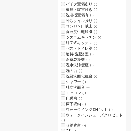
バイク置場あり
(-)
家具・家電付き
(-)
洗濯機置場有
(-)
外観タイル張り
(-)
コンロ２口以上
(-)
食器洗い乾燥機
(-)
システムキッチン
(-)
対面式キッチン
(-)
バス・トイレ別
(-)
追焚機能浴室
(-)
浴室乾燥機
(-)
温水洗浄便座
(-)
洗面台
(-)
洗髪洗面化粧台
(-)
シャワー
(-)
独立洗面台
(-)
エアコン
(-)
床暖房
(-)
床下収納
(-)
ウォークインクロゼット
(-)
ウォークインシューズクロゼット
(-)
収納豊富
(-)
CS