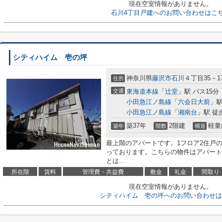
現在空室情報がありません。
石川4丁目戸建へのお問い合わせはこ
シティハイム 壱の坪
神奈川県
藤沢市
石川
４丁目35－1
住所
交通
東海道本線
「
辻堂
」駅 バス15分
小田急江ノ島線
「
六会日大前
」駅
小田急江ノ島線
「
湘南台
」駅 徒
築37年
2階建
軽量
築年
階数
構造
最上階のアパートです。1フロア2住戸
っております。こちらの物件はアパート
とは...
所在階
賃料
管理費・共益費
敷金
礼金
間取り
現在空室情報がありません。
シティハイム 壱の坪へのお問い合わせは