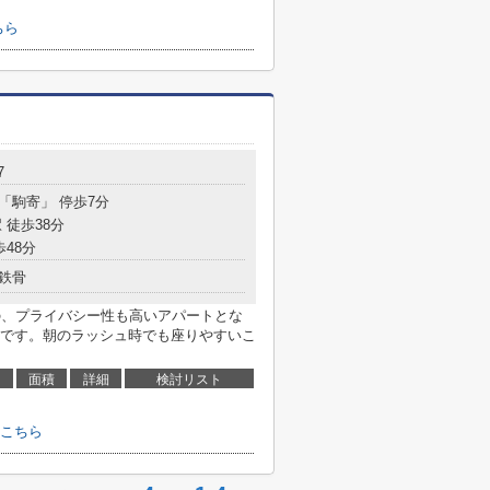
ちら
7
 「駒寄」 停歩7分
 徒歩38分
歩48分
鉄骨
の、プライバシー性も高いアパートとな
です。朝のラッシュ時でも座りやすいこ
面積
詳細
検討リスト
こちら