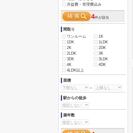
共益費・管理費込み
4
件が該当
間取り
ワンルーム
1K
1DK
1LDK
2K
2DK
2LDK
3K
3DK
3LDK
4K
4DK
4LDK以上
面積
～
駅からの徒歩
築年数