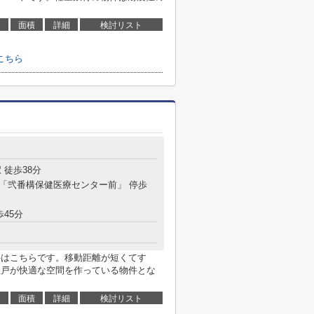
面積
詳細
検討リスト
こちら
 徒歩38分
分 「弐番構保健医療センター前」 停歩
歩45分
件はこちらです。移動距離が短くてす
住戸が快適な空間を作っている物件とな
面積
詳細
検討リスト