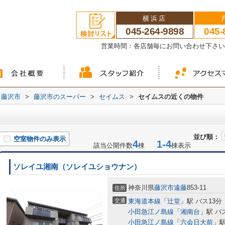
横浜店
045-264-9898
045-
営業時間：各店舗毎にお問い合わせ下さ
藤沢市
>
藤沢市のスーパー
>
セイムス
>
セイムスの近くの物件
並び順：
空室物件のみ表示
4
1-4
該当公開件数
棟
棟表示
ソレイユ湘南（ソレイユショウナン）
神奈川県
藤沢市
遠藤
853-11
住所
交通
東海道本線
「
辻堂
」駅 バス13分
小田急江ノ島線
「
湘南台
」駅 バ
小田急江ノ島線
「
六会日大前
」駅