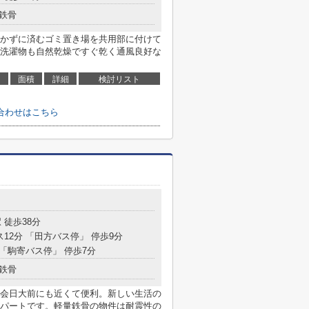
鉄骨
かずに済むゴミ置き場を共用部に付けて
洗濯物も自然乾燥ですぐ乾く通風良好な
面積
詳細
検討リスト
合わせはこちら
 徒歩38分
ス12分 「田方バス停」 停歩9分
 「駒寄バス停」 停歩7分
鉄骨
会日大前にも近くて便利。新しい生活の
パートです。軽量鉄骨の物件は耐震性の