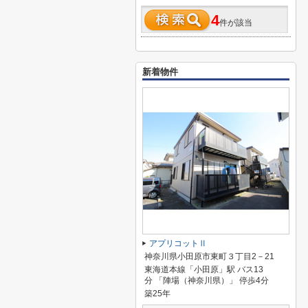
4
件が該当
新着物件
アプリコットⅡ
神奈川県小田原市東町３丁目2－21
東海道本線「小田原」駅 バス13
分 「陣場（神奈川県）」 停歩4分
築25年