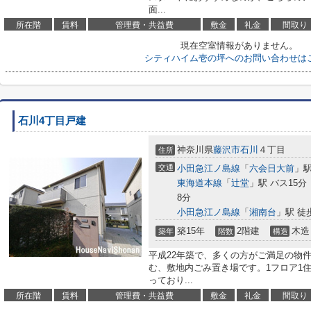
面...
所在階
賃料
管理費・共益費
敷金
礼金
間取り
現在空室情報がありません。
シティハイム壱の坪へのお問い合わせは
石川4丁目戸建
神奈川県
藤沢市
石川
４丁目
住所
交通
小田急江ノ島線
「
六会日大前
」駅
東海道本線
「
辻堂
」駅 バス15
8分
小田急江ノ島線
「
湘南台
」駅 徒
築15年
2階建
木造
築年
階数
構造
平成22年築で、多くの方がご満足の物
む、敷地内ごみ置き場です。1フロア1
っており...
所在階
賃料
管理費・共益費
敷金
礼金
間取り