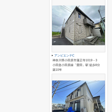
アンビエンテC
神奈川県小田原市蓮正寺1019－3
小田急小田原線「螢田」駅 徒歩8分
築10年