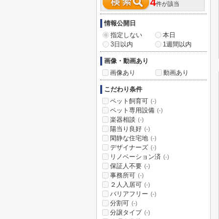
4
件が該当
情報公開日
指定しない
本日
3日以内
1週間以内
画像・動画あり
画像あり
動画あり
こだわり条件
ペット飼育可
(-)
ペット専用設備
(-)
楽器相談
(-)
陽当り良好
(-)
閑静な住宅地
(-)
デザイナーズ
(-)
リノベーション済
(-)
保証人不要
(-)
事務所可
(-)
２人入居可
(-)
バリアフリー
(-)
分割可
(-)
分譲タイプ
(-)