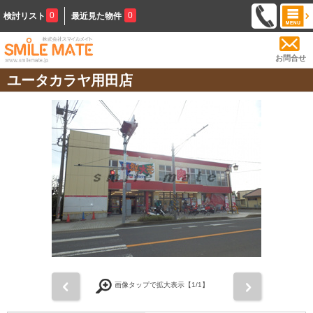
0
0
検討リスト
最近見た物件
お問合せ
ユータカラヤ用田店
前
次
画像タップで拡大表示【
1
/1】