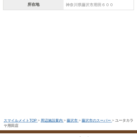
所在地
神奈川県藤沢市用田６００
スマイルメイトTOP
>
周辺施設案内
>
藤沢市
>
藤沢市のスーパー
>
ユータカラ
ヤ用田店