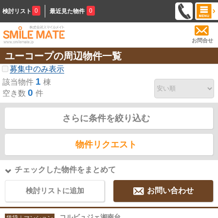
0
0
検討リスト
最近見た物件
お問合せ
ユーコープの周辺物件一覧
募集中のみ表示
1
該当物件
棟
0
空き数
件
さらに条件を絞り込む
物件リクエスト
チェックした物件をまとめて
検討リストに追加
お問い合わせ
コルビュジェ湘南台
賃貸｜マンション