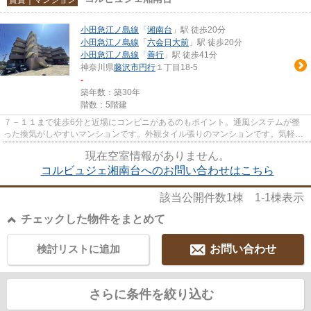
小田急江ノ島線
「
湘南台
」駅 徒歩20分
小田急江ノ島線
「
六会日大前
」駅 徒歩20分
小田急江ノ島線
「
善行
」駅 徒歩41分
神奈川県
藤沢市
円行
１丁目18-5
-
築年数：築30年
階数：5階建
７－１１まで徒歩6分と近場にコンビニがあるのもポイント。通風システムが整
った換気がしやすいマンションです。外観タイル張りのマンションです。気軽に
ごみを捨てることができて便利...
現在空室情報がありません。
コルビュジェ湘南台へのお問い合わせはこちら
該当公開件数
1
棟
1-1
棟表示
チェックした物件をまとめて
検討リストに追加
お問い合わせ
さらに条件を絞り込む