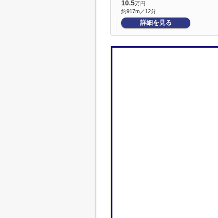
10.5
万円
約917m／12分
詳細を見る