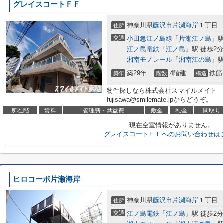
グレイスコートＦＦ
神奈川県
藤沢市
片瀬海岸
１丁目
住所
交通
小田急江ノ島線
「
片瀬江ノ島
」駅
江ノ島電鉄
「
江ノ島
」駅 徒歩2分
湘南モノレール
「
湘南江の島
」駅
築29年
4階建
鉄筋
築年
階数
構造
物件探しなら株式会社スマイルメイト 藤沢店
fujisawa@smilemate.jpからどうぞ。
所在階
賃料
管理費・共益費
敷金
礼金
間取り
現在空室情報がありません。
グレイスコートＦＦへのお問い合わせは
ヒロコーポ片瀬海岸
神奈川県
藤沢市
片瀬海岸
１丁目
住所
交通
江ノ島電鉄
「
江ノ島
」駅 徒歩2分