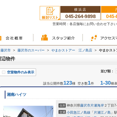
横浜店
045-264-9898
045-
営業時間：各店舗毎にお問い合わせ下さ
藤沢市
>
藤沢市のスーパー
>
やまかストアー 江ノ島店
>
やまかスト
周辺物件
並び順：
空室物件のみ表示
123
1
1-30
該当公開件数
棟 空き数
件
棟
湘南ハイツ
神奈川県
藤沢市
片瀬海岸
２丁目7-
住所
交通
小田急江ノ島線
「
片瀬江ノ島
」駅