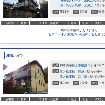
湘南モノレール
「
湘南江の島
」駅
小田急江ノ島線
「
片瀬江ノ島
」駅
築18年
3階建
軽量
築年
階数
構造
所在階
賃料
管理費・共益費
敷金
礼金
間取り
現在空室情報がありません。
ヒロコーポ片瀬海岸へのお問い合わせは
湘南ハイツ
神奈川県
鎌倉市
腰越
５丁目13-32
住所
交通
江ノ島電鉄
「
腰越
」駅 徒歩6分
江ノ島電鉄
「
江ノ島
」駅 徒歩9分
築21年
2階建
木造
築年
階数
構造
所在階
賃料
管理費・共益費
敷金
礼金
間取り