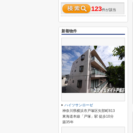
123
件が該当
新着物件
ハイツサンローゼ
神奈川県横浜市戸塚区矢部町813
東海道本線「戸塚」駅 徒歩10分
築35年