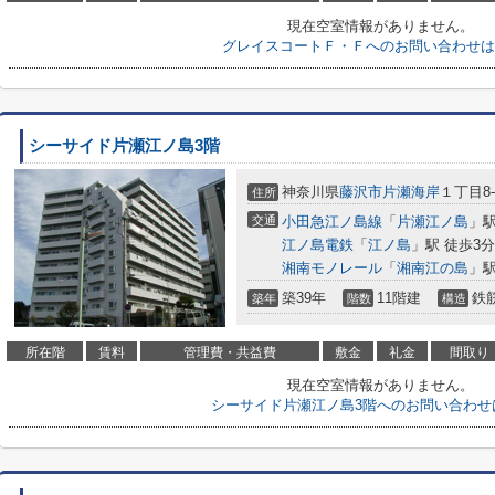
現在空室情報がありません。
グレイスコートＦ・Ｆへのお問い合わせは
シーサイド片瀬江ノ島3階
神奈川県
藤沢市
片瀬海岸
１丁目8-
住所
交通
小田急江ノ島線
「
片瀬江ノ島
」駅
江ノ島電鉄
「
江ノ島
」駅 徒歩3分
湘南モノレール
「
湘南江の島
」駅
築39年
11階建
鉄
築年
階数
構造
所在階
賃料
管理費・共益費
敷金
礼金
間取り
現在空室情報がありません。
シーサイド片瀬江ノ島3階へのお問い合わせ