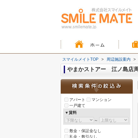
スマイルメイトTOP
>
周辺施設案内
>
やまかストアー 江ノ島店
アパート
マンション
一戸建て
▼賃料
～
敷金・保証金なし
礼金・敷引なし