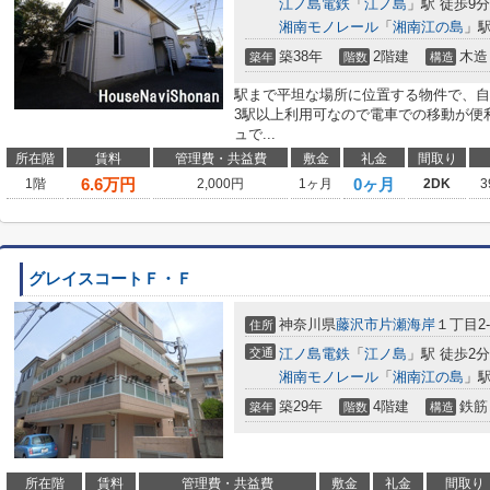
江ノ島電鉄
「
江ノ島
」駅 徒歩9分
湘南モノレール
「
湘南江の島
」駅
築38年
2階建
木造
築年
階数
構造
駅まで平坦な場所に位置する物件で、自
3駅以上利用可なので電車での移動が便
ュで...
所在階
賃料
管理費・共益費
敷金
礼金
間取り
6.6
万円
0ヶ月
1階
2,000円
1ヶ月
2DK
3
グレイスコートＦ・Ｆ
神奈川県
藤沢市
片瀬海岸
１丁目2-
住所
交通
江ノ島電鉄
「
江ノ島
」駅 徒歩2分
湘南モノレール
「
湘南江の島
」駅
築29年
4階建
鉄筋
築年
階数
構造
所在階
賃料
管理費・共益費
敷金
礼金
間取り