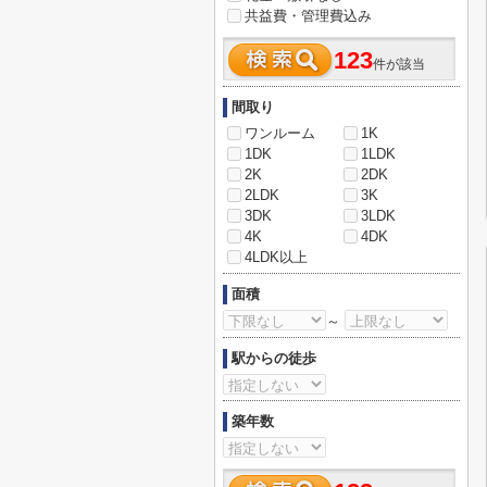
共益費・管理費込み
123
件が該当
間取り
ワンルーム
1K
1DK
1LDK
2K
2DK
2LDK
3K
3DK
3LDK
4K
4DK
4LDK以上
面積
～
駅からの徒歩
築年数