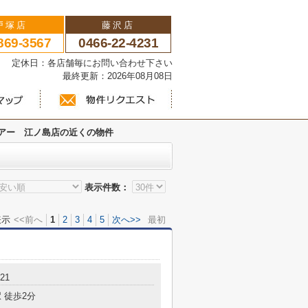
戸塚店
藤沢店
869-3567
0466-22-4231
い 定休日：各店舗毎にお問い合わせ下さい
最終更新：2026年08月08日
アー 江ノ島店の近くの物件
表示件数：
表示
<<前へ
1
2
3
4
5
次へ>>
最初
21
 徒歩2分