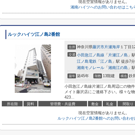
現在空室情報がありません。
湘南ハイツへのお問い合わせはこち
ルックハイツ江ノ島2番館
神奈川県
藤沢市
片瀬海岸
１丁目12
住所
交通
小田急江ノ島線
「
片瀬江ノ島
」駅
江ノ島電鉄
「
江ノ島
」駅 徒歩7分
湘南モノレール
「
湘南江の島
」駅
築45年
13階建
鉄
築年
階数
構造
小田急江ノ島線片瀬江ノ島周辺にの物件
メイト藤沢店にご連絡下さい。様々な物件を
423...
所在階
賃料
管理費・共益費
敷金
礼金
間取り
現在空室情報がありません。
ルックハイツ江ノ島2番館へのお問い合わせ