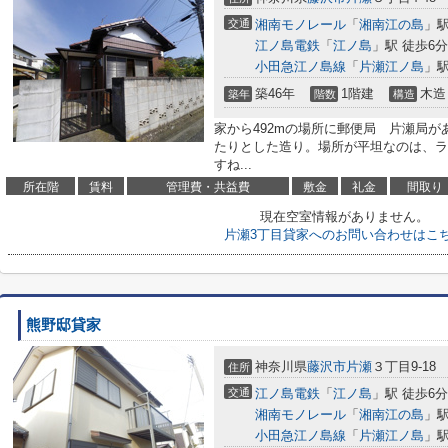
交通
湘南モノレール
「
湘南江の島
」駅
江ノ島電鉄
「
江ノ島
」駅 徒歩6分
小田急江ノ島線
「
片瀬江ノ島
」駅
築46年
1階建
木造
築年
階数
構造
家から492mの場所に郵便局 片瀬局が
たりとした造り。場所が平坦なのは、ラ
すね...
所在階
賃料
管理費・共益費
敷金
礼金
間取り
現在空室情報がありません。
片瀬3丁目貸家へのお問い合わせはこ
熊野邸貸家
神奈川県
藤沢市
片瀬
３丁目9-18
住所
交通
江ノ島電鉄
「
江ノ島
」駅 徒歩6分
湘南モノレール
「
湘南江の島
」駅
小田急江ノ島線
「
片瀬江ノ島
」駅