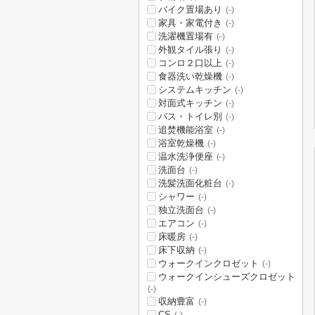
バイク置場あり
(-)
家具・家電付き
(-)
洗濯機置場有
(-)
外観タイル張り
(-)
コンロ２口以上
(-)
食器洗い乾燥機
(-)
システムキッチン
(-)
対面式キッチン
(-)
バス・トイレ別
(-)
追焚機能浴室
(-)
浴室乾燥機
(-)
温水洗浄便座
(-)
洗面台
(-)
洗髪洗面化粧台
(-)
シャワー
(-)
独立洗面台
(-)
エアコン
(-)
床暖房
(-)
床下収納
(-)
ウォークインクロゼット
(-)
ウォークインシューズクロゼット
(-)
収納豊富
(-)
CS