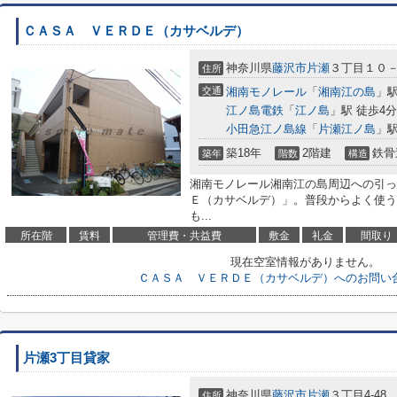
ＣＡＳＡ ＶＥＲＤＥ（カサベルデ）
神奈川県
藤沢市
片瀬
３丁目１０
住所
交通
湘南モノレール
「
湘南江の島
」駅
江ノ島電鉄
「
江ノ島
」駅 徒歩4分
小田急江ノ島線
「
片瀬江ノ島
」駅
築18年
2階建
鉄骨
築年
階数
構造
湘南モノレール湘南江の島周辺への引っ
Ｅ（カサベルデ）」。普段からよく使う
も...
所在階
賃料
管理費・共益費
敷金
礼金
間取り
現在空室情報がありません。
ＣＡＳＡ ＶＥＲＤＥ（カサベルデ）へのお問い
片瀬3丁目貸家
神奈川県
藤沢市
片瀬
３丁目4-48
住所