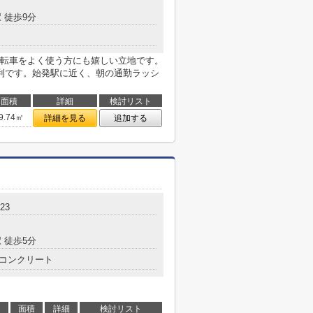
 徒歩9分
転車をよく使う方にも嬉しい立地です。
利です。始発駅に近く、朝の通勤ラッシ
面積
詳細
検討リスト
9.74㎡
詳細を見る
追加する
23
 徒歩5分
コンクリート
面積
詳細
検討リスト