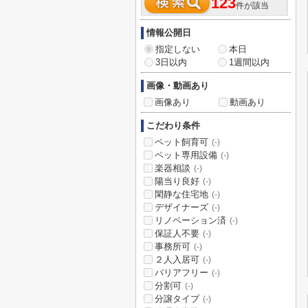
123
件が該当
情報公開日
指定しない
本日
3日以内
1週間以内
画像・動画あり
画像あり
動画あり
こだわり条件
ペット飼育可
(-)
ペット専用設備
(-)
楽器相談
(-)
陽当り良好
(-)
閑静な住宅地
(-)
デザイナーズ
(-)
リノベーション済
(-)
保証人不要
(-)
事務所可
(-)
２人入居可
(-)
バリアフリー
(-)
分割可
(-)
分譲タイプ
(-)