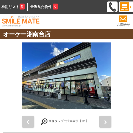
0
0
検討リスト
最近見た物件
お問合せ
オーケー湘南台店
前
次
画像タップで拡大表示【
1
/1】