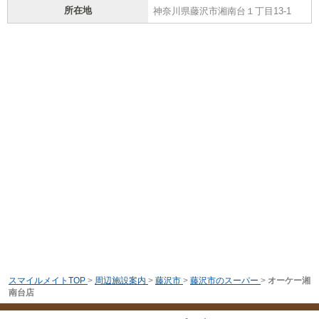
所在地
神奈川県藤沢市湘南台１丁目13-1
スマイルメイトTOP
>
周辺施設案内
>
藤沢市
>
藤沢市のスーパー
>
オーケー湘
南台店