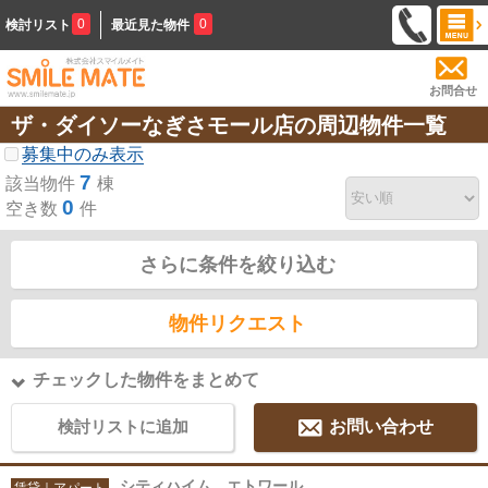
0
0
検討リスト
最近見た物件
お問合せ
ザ・ダイソーなぎさモール店の周辺物件一覧
募集中のみ表示
7
該当物件
棟
0
空き数
件
さらに条件を絞り込む
物件リクエスト
チェックした物件をまとめて
検討リストに追加
お問い合わせ
シティハイム エトワール
賃貸｜アパート