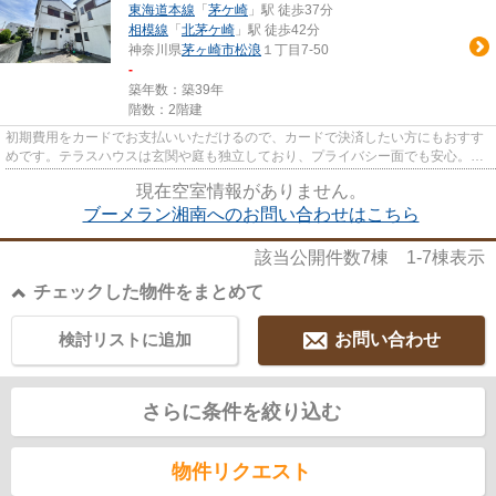
東海道本線
「
茅ケ崎
」駅 徒歩37分
相模線
「
北茅ケ崎
」駅 徒歩42分
神奈川県
茅ヶ崎市
松浪
１丁目7-50
-
築年数：築39年
階数：2階建
初期費用をカードでお支払いいただけるので、カードで決済したい方にもおすす
めです。テラスハウスは玄関や庭も独立しており、プライバシー面でも安心。こ
ちらは日当たりが良好な物件...
現在空室情報がありません。
ブーメラン湘南へのお問い合わせはこちら
該当公開件数
7
棟
1-7
棟表示
チェックした物件をまとめて
検討リストに追加
お問い合わせ
さらに条件を絞り込む
物件リクエスト