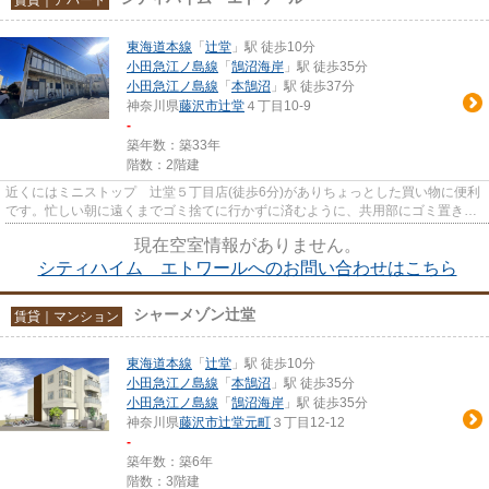
東海道本線
「
辻堂
」駅 徒歩10分
小田急江ノ島線
「
鵠沼海岸
」駅 徒歩35分
小田急江ノ島線
「
本鵠沼
」駅 徒歩37分
神奈川県
藤沢市
辻堂
４丁目10-9
-
築年数：築33年
階数：2階建
近くにはミニストップ 辻堂５丁目店(徒歩6分)がありちょっとした買い物に便利
です。忙しい朝に遠くまでゴミ捨てに行かずに済むように、共用部にゴミ置き場
が付いています。こちらは初...
現在空室情報がありません。
シティハイム エトワールへのお問い合わせはこちら
シャーメゾン辻堂
賃貸｜マンション
東海道本線
「
辻堂
」駅 徒歩10分
小田急江ノ島線
「
本鵠沼
」駅 徒歩35分
小田急江ノ島線
「
鵠沼海岸
」駅 徒歩35分
神奈川県
藤沢市
辻堂元町
３丁目12-12
-
築年数：築6年
階数：3階建