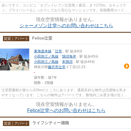
歩いてすぐ。コンビニ「セブンイレブン辻堂熊ノ森店」まで270m。セキュリテ
ィ、プライバシーもしっかりしており安心なマンションです。初期費用カード決
済で、リボ払いや分割払いが可...
現在空室情報がありません。
シャーメゾン辻堂へのお問い合わせはこちら
Felice辻堂
賃貸｜アパート
東海道本線
「
辻堂
」駅 徒歩8分
小田急江ノ島線
「
鵠沼海岸
」駅 徒歩45分
小田急江ノ島線
「
本鵠沼
」駅 徒歩44分
神奈川県
藤沢市
辻堂
３丁目12-23
-
築年数：築7年
階数：2階建
辻堂図書館が家から429mのところにあります。通風良好な物件は洗濯物も乾き
やすくなっています。こちらの物件はアパートです。敷地内ごみ置き場が近くて
便利。最上階の物件です。
現在空室情報がありません。
Felice辻堂へのお問い合わせはこちら
ライフシティー湘南
賃貸｜アパート