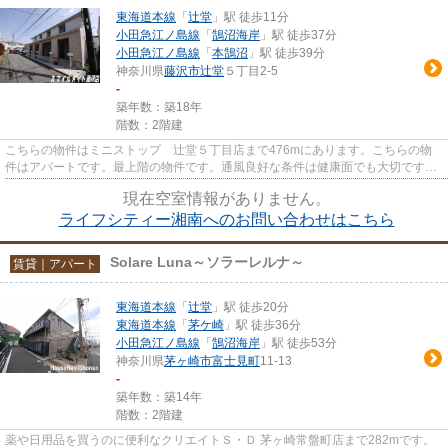
東海道本線
「
辻堂
」駅 徒歩11分
小田急江ノ島線
「
鵠沼海岸
」駅 徒歩37分
小田急江ノ島線
「
本鵠沼
」駅 徒歩39分
神奈川県
藤沢市
辻堂
５丁目2-5
-
築年数：築18年
階数：2階建
こちらの物件はミニストップ 辻堂５丁目店まで476mにあります。こちらの物
件はアパートです。最上階の物件です。通風良好な条件は健康面でも大切です。
そんな観点からもおすすめの物...
現在空室情報がありません。
ライフシティー湘南へのお問い合わせはこちら
Solare Luna～ソラーレルナ～
賃貸｜アパート
東海道本線
「
辻堂
」駅 徒歩20分
東海道本線
「
茅ケ崎
」駅 徒歩36分
小田急江ノ島線
「
鵠沼海岸
」駅 徒歩53分
神奈川県
茅ヶ崎市
富士見町
11-13
-
築年数：築14年
階数：2階建
薬や日用品を買うのに便利なクリエイトＳ・Ｄ 茅ヶ崎常盤町店まで282mです。