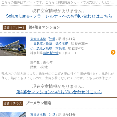
こちらの物件はアパートです。こちらは初期費用をカードでお支払いいただける
物件です。最上階の物件です。
現在空室情報がありません。
Solare Luna～ソラーレルナ～へのお問い合わせはこちら
第4落合マンション
賃貸｜アパート
東海道本線
「
辻堂
」駅 徒歩11分
小田急江ノ島線
「
鵠沼海岸
」駅 徒歩38分
小田急江ノ島線
「
本鵠沼
」駅 徒歩43分
神奈川県
藤沢市
辻堂
６丁目3－11
-
築年数：築45年
階数：2階建
敷地内ごみ置き場により、敷地外のごみ置き場に行く手間が省けます。風通しが
良く、熱がこもりにくいので、室内が暑くなりにくいです。こちらの物件はアパ
ートです。
現在空室情報がありません。
第4落合マンションへのお問い合わせはこちら
ブーメラン湘南
賃貸｜テラス
東海道本線
「
辻堂
」駅 徒歩13分