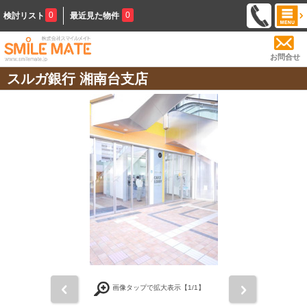
0
0
検討リスト
最近見た物件
お問合せ
スルガ銀行 湘南台支店
前
次
画像タップで拡大表示【
1
/1】