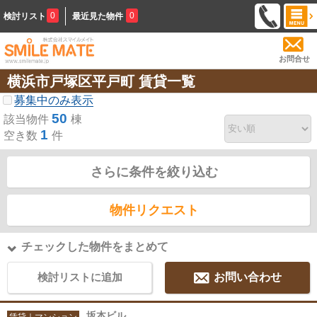
0
0
検討リスト
最近見た物件
お問合せ
横浜市戸塚区平戸町 賃貸一覧
募集中のみ表示
50
該当物件
棟
1
空き数
件
さらに条件を絞り込む
物件リクエスト
チェックした物件をまとめて
検討リストに追加
お問い合わせ
坂本ビル
賃貸｜マンション