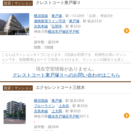
クレストコート東戸塚Ⅱ
賃貸｜マンション
横須賀線
「
東戸塚
」駅 バス10分 「山谷」 停歩2分
湘南新宿ライン宇須
「
東戸塚
」駅 徒歩21分
京急本線
「
弘明寺
」駅 車10分
神奈川県
横浜市戸塚区
平戸町
-
築年数：築32年
階数：5階建
こちらはマンションタイプになります。2沿線を利用でき、利便性が高いマンシ
ョンです。初期費用はカードで決済いただけます。マンションの陽当りも良く、
昼間には照明要らずで経済的で...
現在空室情報がありません。
クレストコート東戸塚Ⅱへのお問い合わせはこちら
エクセレントコート三枝木
賃貸｜マンション
横須賀線
「
東戸塚
」駅 徒歩18分
ブルーライン
「
上永谷
」駅 車10分
京急本線
「
上大岡
」駅 車20分
神奈川県
横浜市戸塚区
平戸町
457-1
-
築年数：築28年