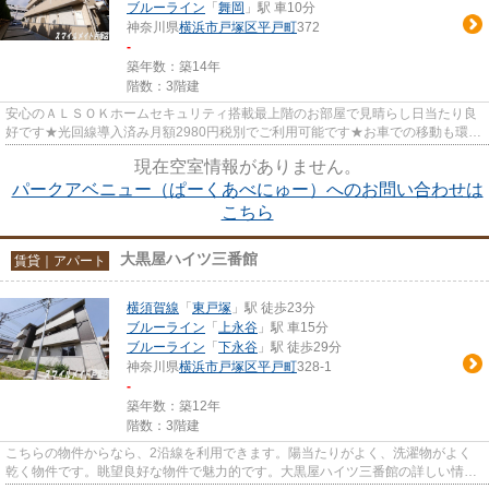
ブルーライン
「
舞岡
」駅 車10分
神奈川県
横浜市戸塚区
平戸町
372
-
築年数：築14年
階数：3階建
安心のＡＬＳＯＫホームセキュリティ搭載最上階のお部屋で見晴らし日当たり良
好です★光回線導入済み月額2980円税別でご利用可能です★お車での移動も環状
二号線まで370ｍと便利です
現在空室情報がありません。
パークアベニュー（ぱーくあべにゅー）へのお問い合わせは
こちら
大黒屋ハイツ三番館
賃貸｜アパート
横須賀線
「
東戸塚
」駅 徒歩23分
ブルーライン
「
上永谷
」駅 車15分
ブルーライン
「
下永谷
」駅 徒歩29分
神奈川県
横浜市戸塚区
平戸町
328-1
-
築年数：築12年
階数：3階建
こちらの物件からなら、2沿線を利用できます。陽当たりがよく、洗濯物がよく
乾く物件です。眺望良好な物件で魅力的です。大黒屋ハイツ三番館の詳しい情