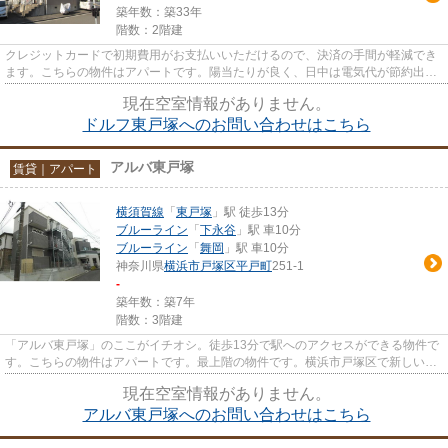
築年数：築33年
階数：2階建
クレジットカードで初期費用がお支払いいただけるので、決済の手間が軽減でき
ます。こちらの物件はアパートです。陽当たりが良く、日中は電気代が節約出来
ますのでおすすめです。当社...
現在空室情報がありません。
ドルフ東戸塚へのお問い合わせはこちら
アルバ東戸塚
賃貸｜アパート
横須賀線
「
東戸塚
」駅 徒歩13分
ブルーライン
「
下永谷
」駅 車10分
ブルーライン
「
舞岡
」駅 車10分
神奈川県
横浜市戸塚区
平戸町
251-1
-
築年数：築7年
階数：3階建
「アルバ東戸塚」のここがイチオシ。徒歩13分で駅へのアクセスができる物件で
す。こちらの物件はアパートです。最上階の物件です。横浜市戸塚区で新しい住
環境をお探しなら、横須賀線...
現在空室情報がありません。
アルバ東戸塚へのお問い合わせはこちら