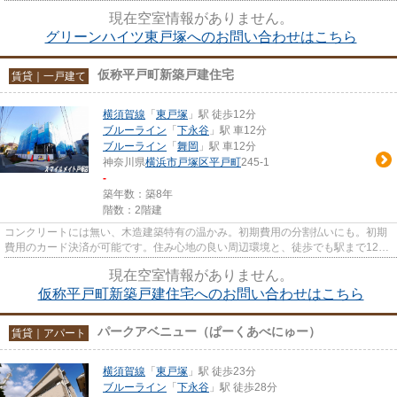
耐震性が高く、地震の対策に...
現在空室情報がありません。
グリーンハイツ東戸塚へのお問い合わせはこちら
仮称平戸町新築戸建住宅
賃貸｜一戸建て
横須賀線
「
東戸塚
」駅 徒歩12分
ブルーライン
「
下永谷
」駅 車12分
ブルーライン
「
舞岡
」駅 車12分
神奈川県
横浜市戸塚区
平戸町
245-1
-
築年数：築8年
階数：2階建
コンクリートには無い、木造建築特有の温かみ。初期費用の分割払いにも。初期
費用のカード決済が可能です。住み心地の良い周辺環境と、徒歩でも駅まで12分
の立地が魅力の物件。子育て...
現在空室情報がありません。
仮称平戸町新築戸建住宅へのお問い合わせはこちら
パークアベニュー（ぱーくあべにゅー）
賃貸｜アパート
横須賀線
「
東戸塚
」駅 徒歩23分
ブルーライン
「
下永谷
」駅 徒歩28分