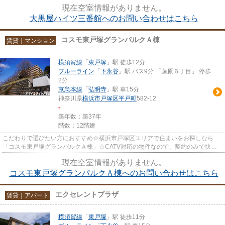
報。できるだけ早めに不動産情報...
現在空室情報がありません。
大黒屋ハイツ三番館へのお問い合わせはこちら
コスモ東戸塚グランパルクＡ棟
賃貸｜マンション
横須賀線
「
東戸塚
」駅 徒歩12分
ブルーライン
「
下永谷
」駅 バス9分 「藤原６丁目」 停歩
2分
京急本線
「
弘明寺
」駅 車15分
神奈川県
横浜市戸塚区
平戸町
582-12
-
築年数：築37年
階数：12階建
こだわりで選びたい方におすすめ☆横浜市戸塚区エリアで住まいをお探しなら
「コスモ東戸塚グランパルクＡ棟」☆CATV対応の物件なので、契約のみで快適
なTV環境が整います☆このマンション...
現在空室情報がありません。
コスモ東戸塚グランパルクＡ棟へのお問い合わせはこちら
エクセレントプラザ
賃貸｜アパート
横須賀線
「
東戸塚
」駅 徒歩11分