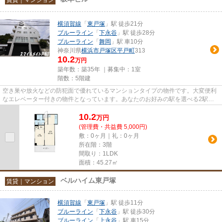
横須賀線
「
東戸塚
」駅 徒歩21分
ブルーライン
「
下永谷
」駅 徒歩28分
ブルーライン
「
舞岡
」駅 車10分
神奈川県
横浜市戸塚区
平戸町
313
10.2
万円
築年数：築35年 ｜募集中：
1室
階数：5階建
空き巣や放火などの防犯面で優れているマンションタイプの物件です。大変便利
なエレベーター付きの物件となっています。あなたのお好みの駅を選べる2駅利
用可の物件です。ポイントやマ...
10.2
万
円
(管理費・共益費 5,000円)
敷：0ヶ月｜礼：0ヶ月
所在階：3階
間取り：1LDK
面積：45.27㎡
ベルハイム東戸塚
賃貸｜マンション
横須賀線
「
東戸塚
」駅 徒歩11分
ブルーライン
「
下永谷
」駅 徒歩30分
ブルーライン
「
上永谷
」駅 車15分