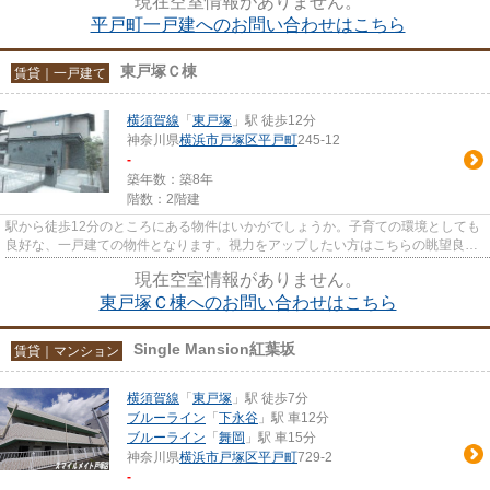
現在空室情報がありません。
平戸町一戸建へのお問い合わせはこちら
東戸塚Ｃ棟
賃貸｜一戸建て
横須賀線
「
東戸塚
」駅 徒歩12分
神奈川県
横浜市戸塚区
平戸町
245-12
-
築年数：築8年
階数：2階建
駅から徒歩12分のところにある物件はいかがでしょうか。子育ての環境としても
良好な、一戸建ての物件となります。視力をアップしたい方はこちらの眺望良好
なエリアはどうですか。運命...
現在空室情報がありません。
東戸塚Ｃ棟へのお問い合わせはこちら
Single Mansion紅葉坂
賃貸｜マンション
横須賀線
「
東戸塚
」駅 徒歩7分
ブルーライン
「
下永谷
」駅 車12分
ブルーライン
「
舞岡
」駅 車15分
神奈川県
横浜市戸塚区
平戸町
729-2
-