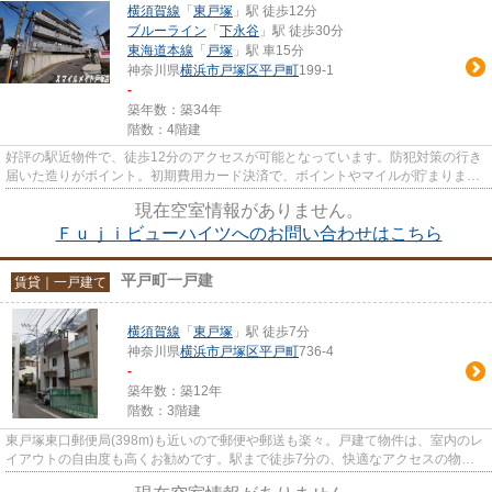
横須賀線
「
東戸塚
」駅 徒歩12分
ブルーライン
「
下永谷
」駅 徒歩30分
東海道本線
「
戸塚
」駅 車15分
神奈川県
横浜市戸塚区
平戸町
199-1
-
築年数：築34年
階数：4階建
好評の駅近物件で、徒歩12分のアクセスが可能となっています。防犯対策の行き
届いた造りがポイント。初期費用カード決済で、ポイントやマイルが貯まります
よ。おしゃれなあなたには、...
現在空室情報がありません。
Ｆｕｊｉビューハイツへのお問い合わせはこちら
平戸町一戸建
賃貸｜一戸建て
横須賀線
「
東戸塚
」駅 徒歩7分
神奈川県
横浜市戸塚区
平戸町
736-4
-
築年数：築12年
階数：3階建
東戸塚東口郵便局(398m)も近いので郵便や郵送も楽々。戸建て物件は、室内のレ
イアウトの自由度も高くお勧めです。駅まで徒歩7分の、快適なアクセスの物件
です。当社では、お客様の様々...