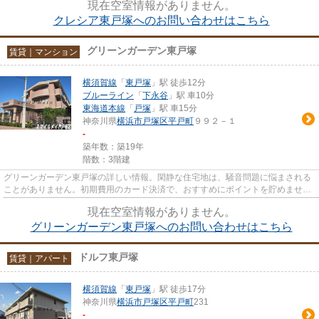
現在空室情報がありません。
クレシア東戸塚へのお問い合わせはこちら
グリーンガーデン東戸塚
賃貸｜マンション
横須賀線
「
東戸塚
」駅 徒歩12分
ブルーライン
「
下永谷
」駅 車10分
東海道本線
「
戸塚
」駅 車15分
神奈川県
横浜市戸塚区
平戸町
９９２－１
-
築年数：築19年
階数：3階建
グリーンガーデン東戸塚の詳しい情報。閑静な住宅地は、騒音問題に悩まされる
ことがありません。初期費用のカード決済で、おすすめにポイントを貯めません
か。プライバシーにも配慮し...
現在空室情報がありません。
グリーンガーデン東戸塚へのお問い合わせはこちら
ドルフ東戸塚
賃貸｜アパート
横須賀線
「
東戸塚
」駅 徒歩17分
神奈川県
横浜市戸塚区
平戸町
231
-