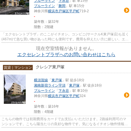
ブルーライン
「
下永谷
」駅 車15分
ブルーライン
「
舞岡
」駅 車15分
神奈川県
横浜市戸塚区
平戸町
719-2
-
築年数：築32年
階数：2階建
「エクセレントプラザ」のここがイチオシ。コンビニ(サークルK東戸塚店)も近く
(467m)て急な買い物があった時にも便利です。費用を抑えたい方に嬉しい、エア
コン付きの物件となっていま...
現在空室情報がありません。
エクセレントプラザへのお問い合わせはこちら
クレシア東戸塚
賃貸｜マンション
横須賀線
「
東戸塚
」駅 徒歩18分
湘南新宿ライン宇須
「
東戸塚
」駅 徒歩18分
ブルーライン
「
下永谷
」駅 車10分
神奈川県
横浜市戸塚区
平戸町
324
-
築年数：築16年
階数：4階建
こちらの物件では初期費用をカードでお支払いいただけます。2路線利用可のマ
ンションです。こちら陽当たりの良好な物件です。気になるイチオシ物件情報：
「クレシア東戸塚」。できるだ...