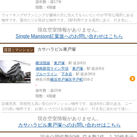
築年数：築17年
階数：4階建
ウォーキングやランニングが趣味の方に住んでもらいたいのが平坦な場所にある
物件です。陽当たりが良好な物件です。2駅利用できる場所にあり、行き先に応
じて乗車駅の使い分けができま...
現在空室情報がありません。
Single Mansion紅葉坂へのお問い合わせはこちら
カサハラビル東戸塚
賃貸｜マンション
横須賀線
「
東戸塚
」駅 徒歩8分
湘南新宿ライン宇須
「
東戸塚
」駅 徒歩8分
ブルーライン
「
下永谷
」駅 徒歩36分
神奈川県
横浜市戸塚区
平戸町
559-2
-
築年数：築25年
階数：4階建
設備充実、防犯性も高い安心のマンション物件です。徒歩8分に駅のある、ニー
ズの高い物件です。お使いいただける沿線は2つあり、行き先に合わせて使い分
けができます。強度のある外観...
現在空室情報がありません。
カサハラビル東戸塚へのお問い合わせはこちら
該当公開件数
50
棟 空き数
1
件
1-20
棟表示