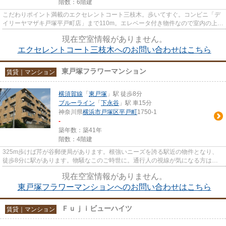
階数：6階建
こだわりポイント満載のエクセレントコート三枝木。歩いてすぐ。コンビニ「デ
イリーヤマザキ戸塚平戸町店」まで110m。エレベータ付き物件なので室内の上り
下りも楽々です。外観タイル...
現在空室情報がありません。
エクセレントコート三枝木へのお問い合わせはこちら
東戸塚フラワーマンション
賃貸｜マンション
横須賀線
「
東戸塚
」駅 徒歩8分
ブルーライン
「
下永谷
」駅 車15分
神奈川県
横浜市戸塚区
平戸町
1750-1
-
築年数：築41年
階数：4階建
325m歩けば芹が谷郵便局があります。根強いニーズを誇る駅近の物件となり、
徒歩8分に駅があります。物騒なこのご時世に。通行人の視線が気になる方はこ
ちらの最上階物件で心配無用な日...
現在空室情報がありません。
東戸塚フラワーマンションへのお問い合わせはこちら
Ｆｕｊｉビューハイツ
賃貸｜マンション