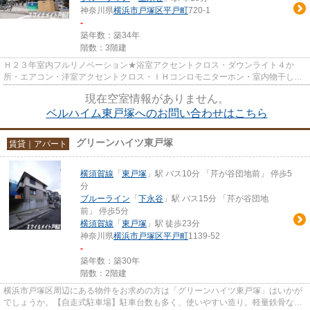
神奈川県
横浜市戸塚区
平戸町
720-1
-
築年数：築34年
階数：3階建
Ｈ２３年室内フルリノベーション★浴室アクセントクロス・ダウンライト４か
所・エアコン・洋室アクセントクロス・ＩＨコンロモニターホン・室内物干し・
シューズボックス★フレッツ光別...
現在空室情報がありません。
ベルハイム東戸塚へのお問い合わせはこちら
グリーンハイツ東戸塚
賃貸｜アパート
横須賀線
「
東戸塚
」駅 バス10分 「芹が谷団地前」 停歩5
分
ブルーライン
「
下永谷
」駅 バス15分 「芹が谷団地
前」 停歩5分
横須賀線
「
東戸塚
」駅 徒歩23分
神奈川県
横浜市戸塚区
平戸町
1139-52
-
築年数：築30年
階数：2階建
横浜市戸塚区周辺にある物件をお求めの方は「グリーンハイツ東戸塚」はいかが
でしょうか。【自走式駐車場】駐車台数も多く、使いやすい造り。軽量鉄骨なら