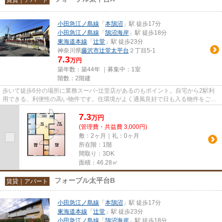
小田急江ノ島線
「
本鵠沼
」駅 徒歩17分
小田急江ノ島線
「
鵠沼海岸
」駅 徒歩18分
東海道本線
「
辻堂
」駅 徒歩23分
神奈川県
藤沢市
辻堂太平台
２丁目5-1
7.3
万円
築年数：築44年 ｜募集中：
1室
階数：2階建
歩いて徒歩6分の場所に業務スーパｰ辻堂店があるのもポイント。自宅から2駅利
用できる、利便性の高い物件です。住環境がよく通風良好で日も入る物件をご提
供します。初期費用のカード決...
7.3
万
円
(管理費・共益費 3,000円)
敷：2ヶ月｜礼：0ヶ月
所在階：1階
間取り：3DK
面積：46.28㎡
フォーブル太平台B
賃貸｜アパート
小田急江ノ島線
「
本鵠沼
」駅 徒歩17分
東海道本線
「
辻堂
」駅 徒歩23分
小田急江ノ島線
「
鵠沼海岸
」駅 徒歩18分