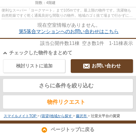
階数：4階建
便利なスーパー「ヨークマート」まで105mです。最上階の物件です。洗濯物も
自然乾燥ですぐ乾く通風良好な間取りの物件。地域のゴミ捨て場まで行かずにサ
ッとゴミ出しできるように、共...
現在空室情報がありません。
第5落合マンションへのお問い合わせはこちら
該当公開件数
11
棟 空き数
1
件
1-11
棟表示
チェックした物件をまとめて
検討リストに追加
お問い合わせ
さらに条件を絞り込む
物件リクエスト
スマイルメイトTOP
>
(賃貸)地域から探す
>
藤沢市
>
辻堂太平台の賃貸
ページトップに戻る