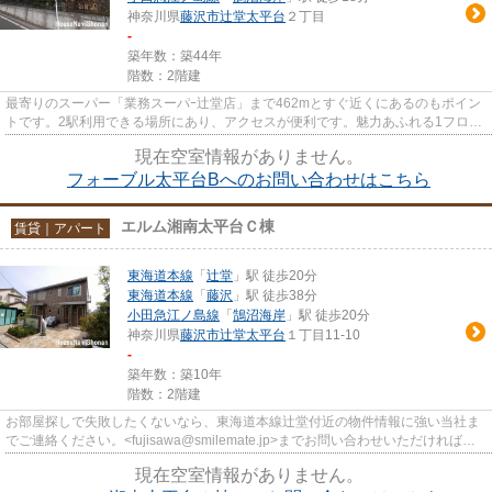
神奈川県
藤沢市
辻堂太平台
２丁目
-
築年数：築44年
階数：2階建
最寄りのスーパー「業務スーパｰ辻堂店」まで462mとすぐ近くにあるのもポイン
トです。2駅利用できる場所にあり、アクセスが便利です。魅力あふれる1フロア
2住戸のため、開放感が嬉しい...
現在空室情報がありません。
フォーブル太平台Bへのお問い合わせはこちら
エルム湘南太平台Ｃ棟
賃貸｜アパート
東海道本線
「
辻堂
」駅 徒歩20分
東海道本線
「
藤沢
」駅 徒歩38分
小田急江ノ島線
「
鵠沼海岸
」駅 徒歩20分
神奈川県
藤沢市
辻堂太平台
１丁目11-10
-
築年数：築10年
階数：2階建
お部屋探しで失敗したくないなら、東海道本線辻堂付近の物件情報に強い当社ま
でご連絡ください。<fujisawa@smilemate.jp>までお問い合わせいただければ、
信頼できるスタッフが対...
現在空室情報がありません。