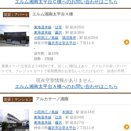
エルム湘南太平台Ｃ棟へのお問い合わせはこちら
エルム湘南太平台Ａ棟
賃貸｜アパート
東海道本線
「
辻堂
」駅 徒歩20分
東海道本線
「
藤沢
」駅 徒歩38分
小田急江ノ島線
「
鵠沼海岸
」駅 徒歩20分
神奈川県
藤沢市
辻堂太平台
１丁目11-9
-
築年数：築10年
階数：2階建
業務スーパｰ辻堂店まで492mです。近くに3駅以上あり、アクセスが良いアパー
トです。クレジットカードで初期費用がお支払いいただけるので、決済の手間が
軽減できます。最上階のアパー...
現在空室情報がありません。
エルム湘南太平台Ａ棟へのお問い合わせはこちら
アルカサーノ湘南
賃貸｜マンション
小田急江ノ島線
「
本鵠沼
」駅 徒歩14分
東海道本線
「
辻堂
」駅 徒歩24分
東海道本線
「
藤沢
」駅 徒歩27分
神奈川県
藤沢市
辻堂太平台
２丁目11-9