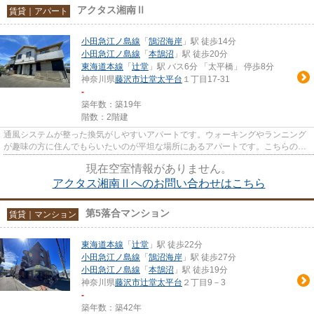
アクタス湘南Ⅱ
賃貸｜アパート
小田急江ノ島線
「
鵠沼海岸
」駅 徒歩14分
小田急江ノ島線
「
本鵠沼
」駅 徒歩20分
東海道本線
「
辻堂
」駅 バス6分 「太平橋」 停歩8分
神奈川県
藤沢市
辻堂太平台
１丁目17-31
-
築年数：築19年
階数：2階建
通風システムが整った換気がしやすいアパートです。ウォーキングやランニング
が趣味の方に住んでもらいたいのが平坦な場所にあるアパートです。こちらの物
件はアパートです。クレジッ...
現在空室情報がありません。
アクタス湘南Ⅱへのお問い合わせはこちら
第5落合マンション
賃貸｜マンション
東海道本線
「
辻堂
」駅 徒歩22分
小田急江ノ島線
「
鵠沼海岸
」駅 徒歩27分
小田急江ノ島線
「
本鵠沼
」駅 徒歩19分
神奈川県
藤沢市
辻堂太平台
２丁目9－3
-
築年数：築42年