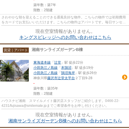
築年数：築7年
階数：2階建
さわやかな朝を迎えることのできる通風良好な物件。こちらの物件では初期費用
をカードでお支払いいただけます。こちらの物件はアパートです。毎日サンセッ
トを眺められる、海が近い贅...
現在空室情報がありません。
キングスビレッジへのお問い合わせはこちら
湘南サンライズガーデンB棟
賃貸｜アパート
東海道本線
「
辻堂
」駅 徒歩22分
小田急江ノ島線
「
本鵠沼
」駅 徒歩19分
小田急江ノ島線
「
鵠沼海岸
」駅 徒歩26分
神奈川県
藤沢市
辻堂太平台
２丁目9-28
-
築年数：築35年
階数：2階建
ハウスナビ湘南 スマイルメイト藤沢店スタッフがご紹介します。0466-22-
4231/fujisawa@smilemate.jpまでご希望条件をお申し付けください。
現在空室情報がありません。
湘南サンライズガーデンB棟へのお問い合わせはこちら