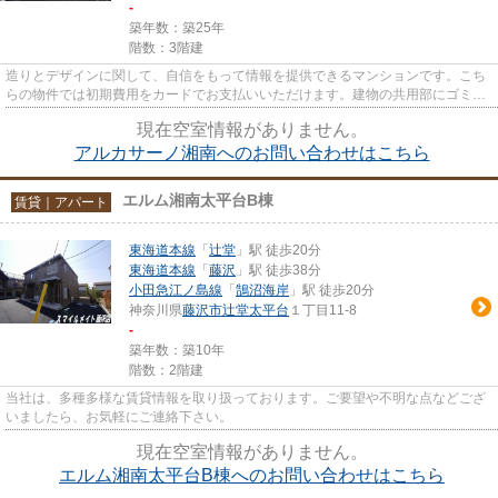
-
築年数：築25年
階数：3階建
造りとデザインに関して、自信をもって情報を提供できるマンションです。こち
らの物件では初期費用をカードでお支払いいただけます。建物の共用部にゴミ置
き場があるので、外部の人に...
現在空室情報がありません。
アルカサーノ湘南へのお問い合わせはこちら
エルム湘南太平台B棟
賃貸｜アパート
東海道本線
「
辻堂
」駅 徒歩20分
東海道本線
「
藤沢
」駅 徒歩38分
小田急江ノ島線
「
鵠沼海岸
」駅 徒歩20分
神奈川県
藤沢市
辻堂太平台
１丁目11-8
-
築年数：築10年
階数：2階建
当社は、多種多様な賃貸情報を取り扱っております。ご要望や不明な点などござ
いましたら、お気軽にご連絡下さい。
現在空室情報がありません。
エルム湘南太平台B棟へのお問い合わせはこちら