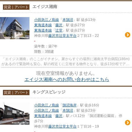
エイジス湘南
賃貸｜アパート
小田急江ノ島線
「
本鵠沼
」駅 徒歩13分
東海道本線
「
藤沢
」駅 徒歩27分
東海道本線
「
辻堂
」駅 徒歩27分
神奈川県
藤沢市
辻堂太平台
２丁目13－22
-
築年数：築7年
階数：3階建
「エイジス湘南」のここがイチオシ。家からすぐの場所に湘南太平台病院(186m)
があるので緊急時も安心。駅の程近くに立地する物件となり、徒歩13分程でアク
セスできます。落ち着いた街...
現在空室情報がありません。
エイジス湘南へのお問い合わせはこちら
キングスビレッジ
賃貸｜アパート
小田急江ノ島線
「
鵠沼海岸
」駅 徒歩16分
小田急江ノ島線
「
本鵠沼
」駅 徒歩23分
東海道本線
「
藤沢
」駅 バス12分 「鵠沼運動公園前」 停
歩7分
神奈川県
藤沢市
辻堂太平台
１丁目16－19
-