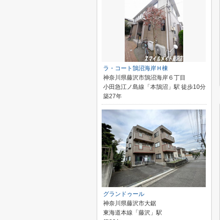
ラ・コート鵠沼海岸Ｈ棟
神奈川県藤沢市鵠沼海岸６丁目
小田急江ノ島線「本鵠沼」駅 徒歩10分
築27年
グランドゥール
神奈川県藤沢市大鋸
東海道本線「藤沢」駅