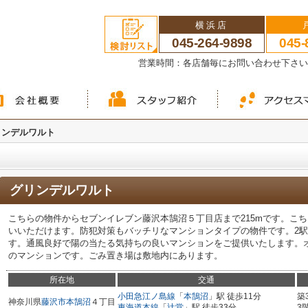
横浜店
045-264-9898
045-
営業時間：各店舗毎にお問い合わせ下さ
リンデルワルト
グリンデルワルト
こちらの物件からセブンイレブン藤沢本鵠沼５丁目店まで215mです。こ
いいただけます。防犯対策もバッチリなマンションタイプの物件です。2
す。通風良好で陽の当たる気持ちの良いマンションをご提供いたします。
のマンションです。ごみ置き場は敷地内にあります。
所在地
交通
小田急江ノ島線
「
本鵠沼
」駅 徒歩11分
築
神奈川県
藤沢市
本鵠沼
４丁目
東海道本線
「
辻堂
」駅 徒歩33分
3