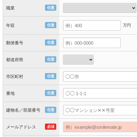
職業
任意
年収
任意
万円
郵便番号
任意
都道府県
任意
市区町村
任意
番地
任意
建物名／部屋番号
任意
メールアドレス
必須