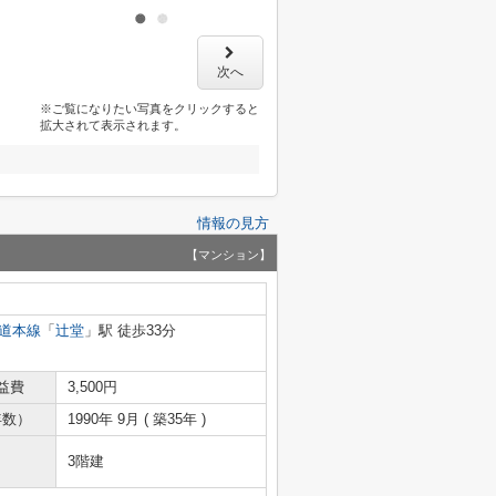
次へ
※ご覧になりたい写真をクリックすると
拡大されて表示されます。
情報の見方
【マンション】
道本線
「
辻堂
」駅 徒歩33分
益費
3,500円
年数）
1990年 9月 ( 築35年 )
3階建