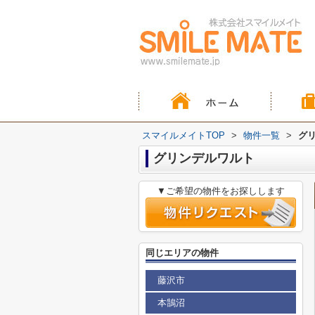
スマイルメイトTOP
>
物件一覧
>
グ
グリンデルワルト
▼ご希望の物件をお探しします
同じエリアの物件
藤沢市
本鵠沼