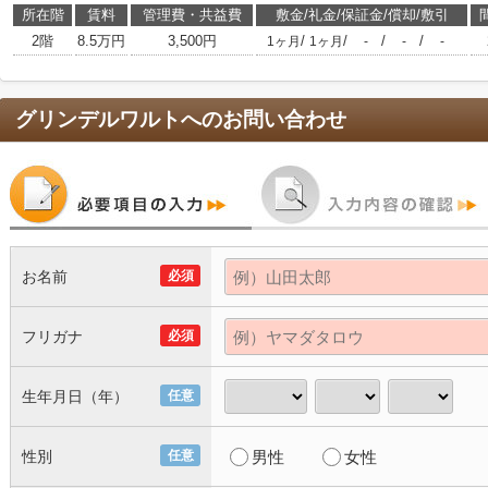
所在階
賃料
管理費・共益費
敷金/礼金/保証金/償却/敷引
2階
8.5万円
3,500円
/
/
/
/
1ヶ月
1ヶ月
-
-
-
グリンデルワルト
へのお問い合わせ
お名前
必須
フリガナ
必須
生年月日（年）
任意
性別
任意
男性
女性