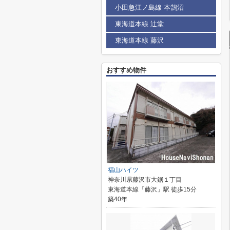
小田急江ノ島線 本鵠沼
東海道本線 辻堂
東海道本線 藤沢
おすすめ物件
福山ハイツ
神奈川県藤沢市大鋸１丁目
東海道本線「藤沢」駅 徒歩15分
築40年