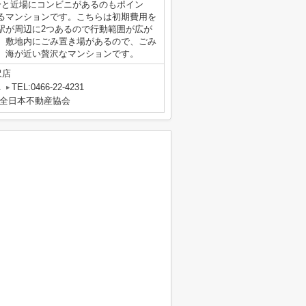
分と近場にコンビニがあるのもポイン
るマンションです。こちらは初期費用を
駅が周辺に2つあるので行動範囲が広が
。敷地内にごみ置き場があるので、ごみ
、海が近い贅沢なマンションです。
沢店
A
TEL:0466-22-4231
全日本不動産協会