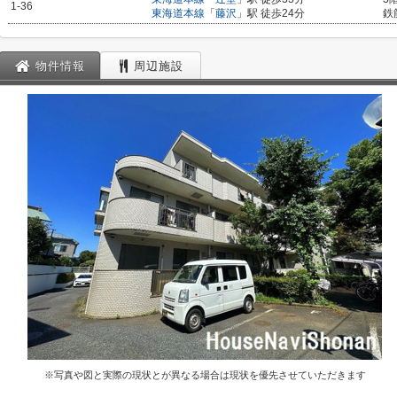
1-36
東海道本線
「
藤沢
」駅 徒歩24分
鉄
物件情報
周辺施設
※写真や図と実際の現状とが異なる場合は現状を優先させていただきます