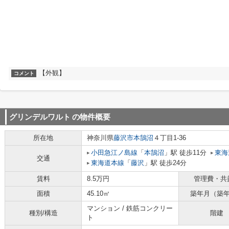
【外観】
コメント
グリンデルワルト
の物件概要
所在地
神奈川県
藤沢市
本鵠沼
４丁目1-36
小田急江ノ島線
「
本鵠沼
」駅 徒歩11分
東海
交通
東海道本線
「
藤沢
」駅 徒歩24分
賃料
8.5万円
管理費・共
面積
45.10㎡
築年月（築
マンション / 鉄筋コンクリー
種別/構造
階建
ト