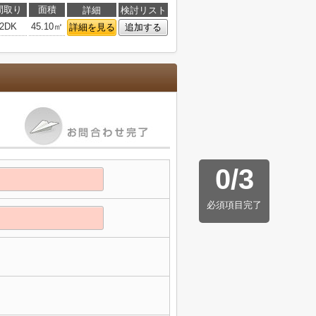
間取り
面積
詳細
検討リスト
2DK
45.10㎡
詳細を見る
追加する
0
/
3
必須項目完了