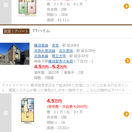
敷：2ヶ月｜礼：0ヶ月
所在階：2階
間取り：2DK
面積：41.11㎡
TTハイム
賃貸｜アパート
横須賀線
「
衣笠
」駅 徒歩8分
京急久里浜線
「
北久里浜
」駅 徒歩28分
京急本線
「
県立大学
」駅 徒歩32分
神奈川県
横須賀市
小矢部
１丁目22－1
4.5
5.2
万円～
万円
築年数：築22年 ｜募集中：
2室
階数：2階建
ファミリーマート 横須賀衣笠店まで徒歩6分と近場にコンビニがあるのもポイン
ト。通風システムが整った換気がしやすい物件です。こちらの物件はアパートで
す。行く先に応じて経路を選...
4.5
万
円
(管理費・共益費 4,000円)
敷：1ヶ月｜礼：0ヶ月
所在階：1階
間取り：1K
面積：23.32㎡