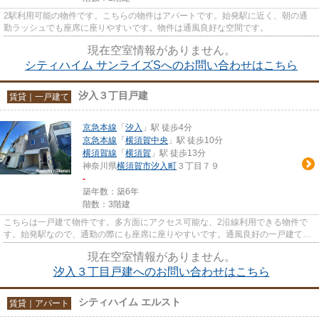
2駅利用可能の物件です。こちらの物件はアパートです。始発駅に近く、朝の通
勤ラッシュでも座席に座りやすいです。物件は通風良好な空間です。
現在空室情報がありません。
シティハイム サンライズSへのお問い合わせはこちら
汐入３丁目戸建
賃貸｜一戸建て
京急本線
「
汐入
」駅 徒歩4分
京急本線
「
横須賀中央
」駅 徒歩10分
横須賀線
「
横須賀
」駅 徒歩13分
神奈川県
横須賀市
汐入町
３丁目７９
-
築年数：築6年
階数：3階建
こちらは一戸建て物件です。多方面にアクセス可能な、2沿線利用できる物件で
す。始発駅なので、通勤の際にも座席に座りやすいです。通風良好の一戸建てな
のでいつでも新鮮な空気を味わ...
現在空室情報がありません。
汐入３丁目戸建へのお問い合わせはこちら
シティハイム エルスト
賃貸｜アパート