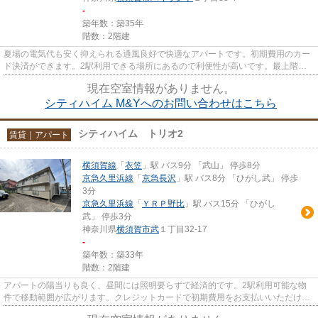
-
築年数：築35年
階数：2階建
夏場の電気代も安く抑えられる通風良好で快適なアパートです。初期費用のカー
ド決済ができます。2駅利用できる場所にあるので利便性が高いです。最上階の
アパートです。こちらの物件は...
現在空室情報がありません。
シティハイム M&Yへのお問い合わせはこちら
シティハイム トリオ2
賃貸｜アパート
横須賀線
「
衣笠
」駅 バス9分 「武山」 停歩8分
京急久里浜線
「
京急長沢
」駅 バス8分 「ひがし武」 停歩
3分
京急久里浜線
「
ＹＲＰ野比
」駅 バス15分 「ひがし
武」 停歩3分
神奈川県
横須賀市
武
１丁目32-17
-
築年数：築33年
階数：2階建
アパートの陽当りも良く、昼間には照明要らずで経済的です。2駅利用可能な物
件で移動範囲が広がります。クレジットカードで初期費用をお支払いいただける
物件です。こちらの物件はアパ...