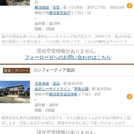
分
横須賀線
「
衣笠
」駅 バス16分 「岩戸二丁目」 停歩10分
神奈川県
横須賀市
岩戸
１丁目1－12
-
築年数：築19年
階数：2階建
薬や日用品を買うのに便利なハックドラッグ岩戸店まで、294mです。徒歩3分以
内の場所にバス停があり、バスが使いやすいです。こちらの物件はアパートで
す。カードで家賃をお支払いいた...
現在空室情報がありません。
フォーローゼへのお問い合わせはこちら
コンフォーティア追浜
賃貸｜アパート
京急本線
「
追浜
」駅 徒歩10分
金沢シーサイドライン
「
野島公園
」駅 徒歩20分
神奈川県
横須賀市
追浜本町
２丁目1－152
-
築年数：築8年
階数：2階建
通風良好な条件は健康面でも大切です。そんな観点からもおすすめの物件をご提
供します。付近にある2つの駅は、用途や行き先に応じて使い分けることができ
ます。こちらの物件はアパート...
現在空室情報がありません。