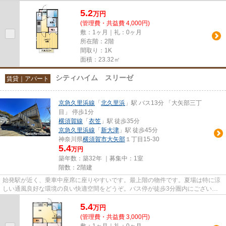
5.2
万
円
(管理費・共益費 4,000円)
敷：1ヶ月｜礼：0ヶ月
所在階：2階
間取り：1K
面積：23.32㎡
シティハイム スリーゼ
賃貸｜アパート
京急久里浜線
「
北久里浜
」駅 バス13分 「大矢部三丁
目」 停歩1分
横須賀線
「
衣笠
」駅 徒歩35分
京急久里浜線
「
新大津
」駅 徒歩45分
神奈川県
横須賀市
大矢部
１丁目15-30
5.4
万円
築年数：築32年 ｜募集中：
1室
階数：2階建
始発駅が近く、乗車中座席に座りやすいです。最上階の物件です。夏場は特に涼
しい通風良好な環境の良い快適空間をどうぞ。バス停が徒歩3分圏内にございま
す。落ち着いた街並みが魅力の...
5.4
万
円
(管理費・共益費 3,000円)
敷：1ヶ月｜礼：0ヶ月