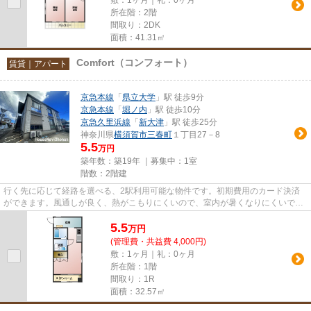
所在階：2階
間取り：2DK
面積：41.31㎡
Comfort（コンフォート）
賃貸｜アパート
京急本線
「
県立大学
」駅 徒歩9分
京急本線
「
堀ノ内
」駅 徒歩10分
京急久里浜線
「
新大津
」駅 徒歩25分
神奈川県
横須賀市
三春町
１丁目27－8
5.5
万円
築年数：築19年 ｜募集中：
1室
階数：2階建
行く先に応じて経路を選べる、2駅利用可能な物件です。初期費用のカード決済
ができます。風通しが良く、熱がこもりにくいので、室内が暑くなりにくいで
す。こちらの物件はアパートです。
5.5
万
円
(管理費・共益費 4,000円)
敷：1ヶ月｜礼：0ヶ月
所在階：1階
間取り：1R
面積：32.57㎡