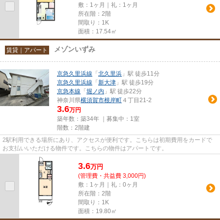
敷：1ヶ月｜礼：1ヶ月
所在階：2階
間取り：1K
面積：17.54㎡
メゾンいずみ
賃貸｜アパート
京急久里浜線
「
北久里浜
」駅 徒歩11分
京急久里浜線
「
新大津
」駅 徒歩19分
京急本線
「
堀ノ内
」駅 徒歩22分
神奈川県
横須賀市
根岸町
４丁目21-2
3.6
万円
築年数：築34年 ｜募集中：
1室
階数：2階建
2駅利用できる場所にあり、アクセスが便利です。こちらは初期費用をカードで
お支払いいただける物件です。こちらの物件はアパートです。
3.6
万
円
(管理費・共益費 3,000円)
敷：1ヶ月｜礼：0ヶ月
所在階：2階
間取り：1K
面積：19.80㎡