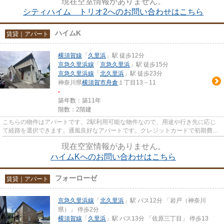
現在空室情報がありません。
シティハイム トリオ2へのお問い合わせはこちら
ハイムK
賃貸｜アパート
横須賀線
「
久里浜
」駅 徒歩12分
京急久里浜線
「
京急久里浜
」駅 徒歩15分
京急久里浜線
「
北久里浜
」駅 徒歩23分
神奈川県
横須賀市
舟倉
１丁目13－11
-
築年数：築11年
階数：2階建
こちらの物件はアパートです。2駅利用可能な物件なので、用途や行き先に応じ
て経路を選択できます。通風良好なアパートです。クレジットカードで初期費用
をお支払いいただける物件です。
現在空室情報がありません。
ハイムKへのお問い合わせはこちら
フォーローゼ
賃貸｜アパート
京急久里浜線
「
北久里浜
」駅 バス12分 「岩戸（神奈川
県）」 停歩2分
横須賀線
「
久里浜
」駅 バス13分 「佐原三丁目」 停歩13