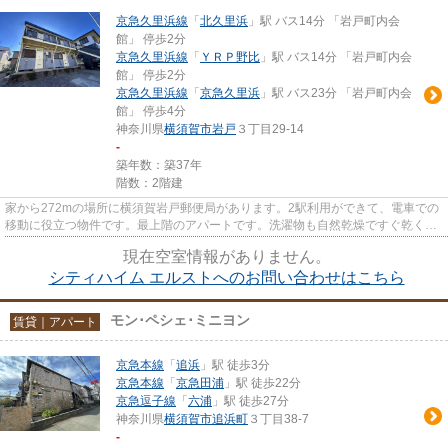
京急久里浜線
「
北久里浜
」駅 バス14分 「岩戸町内会
館」 停歩2分
京急久里浜線
「
ＹＲＰ野比
」駅 バス14分 「岩戸町内会
館」 停歩2分
京急久里浜線
「
京急久里浜
」駅 バス23分 「岩戸町内会
館」 停歩4分
神奈川県
横須賀市
岩戸
３丁目29-14
-
築年数：築37年
階数：2階建
家から272mの場所に横須賀岩戸郵便局があります。2駅利用ができて、電車での
移動に役立つ物件です。最上階のアパートです。洗濯物も自然乾燥ですぐ乾く通
風良好な間取りのアパート。こ...
現在空室情報がありません。
シティハイム エルストへのお問い合わせはこちら
モン･ペシェ･ミニヨン
賃貸｜アパート
京急本線
「
追浜
」駅 徒歩3分
京急本線
「
京急田浦
」駅 徒歩22分
京急逗子線
「
六浦
」駅 徒歩27分
神奈川県
横須賀市
追浜町
３丁目38-7
-