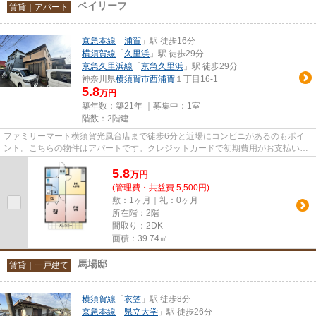
ベイリーフ
賃貸｜アパート
京急本線
「
浦賀
」駅 徒歩16分
横須賀線
「
久里浜
」駅 徒歩29分
京急久里浜線
「
京急久里浜
」駅 徒歩29分
神奈川県
横須賀市
西浦賀
１丁目16-1
5.8
万円
築年数：築21年 ｜募集中：
1室
階数：2階建
ファミリーマート横須賀光風台店まで徒歩6分と近場にコンビニがあるのもポイ
ント。こちらの物件はアパートです。クレジットカードで初期費用がお支払いい
ただけるので、決済の手間が軽...
5.8
万
円
(管理費・共益費 5,500円)
敷：1ヶ月｜礼：0ヶ月
所在階：2階
間取り：2DK
面積：39.74㎡
馬場邸
賃貸｜一戸建て
横須賀線
「
衣笠
」駅 徒歩8分
京急本線
「
県立大学
」駅 徒歩26分