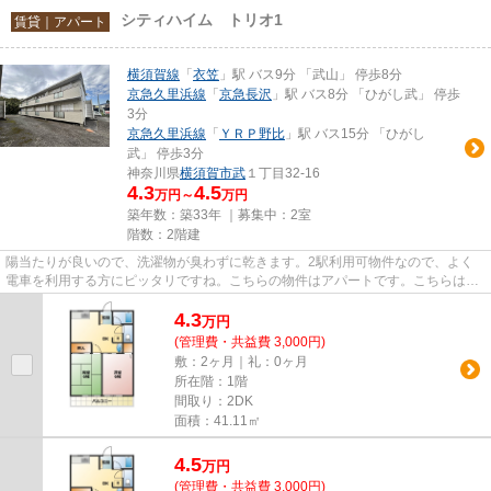
シティハイム トリオ1
賃貸｜アパート
横須賀線
「
衣笠
」駅 バス9分 「武山」 停歩8分
京急久里浜線
「
京急長沢
」駅 バス8分 「ひがし武」 停歩
3分
京急久里浜線
「
ＹＲＰ野比
」駅 バス15分 「ひがし
武」 停歩3分
神奈川県
横須賀市
武
１丁目32-16
4.3
4.5
万円～
万円
築年数：築33年 ｜募集中：
2室
階数：2階建
陽当たりが良いので、洗濯物が臭わずに乾きます。2駅利用可物件なので、よく
電車を利用する方にピッタリですね。こちらの物件はアパートです。こちらは初
期費用をカードでお支払いいた...
4.3
万
円
(管理費・共益費 3,000円)
敷：2ヶ月｜礼：0ヶ月
所在階：1階
間取り：2DK
面積：41.11㎡
4.5
万
円
(管理費・共益費 3,000円)