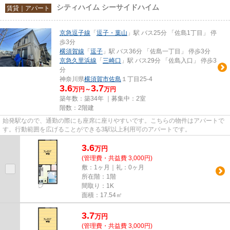
シティハイム シーサイドハイム
賃貸｜アパート
京急逗子線
「
逗子・葉山
」駅 バス25分 「佐島1丁目」 停
歩3分
横須賀線
「
逗子
」駅 バス36分 「佐島一丁目」 停歩3分
京急久里浜線
「
三崎口
」駅 バス29分 「佐島入口」 停歩3
分
神奈川県
横須賀市
佐島
１丁目25-4
3.6
3.7
万円～
万円
築年数：築34年 ｜募集中：
2室
階数：2階建
始発駅なので、通勤の際にも座席に座りやすいです。こちらの物件はアパートで
す。行動範囲を広げることができる3駅以上利用可のアパートです。
3.6
万
円
(管理費・共益費 3,000円)
敷：1ヶ月｜礼：0ヶ月
所在階：1階
間取り：1K
面積：17.54㎡
3.7
万
円
(管理費・共益費 3,000円)