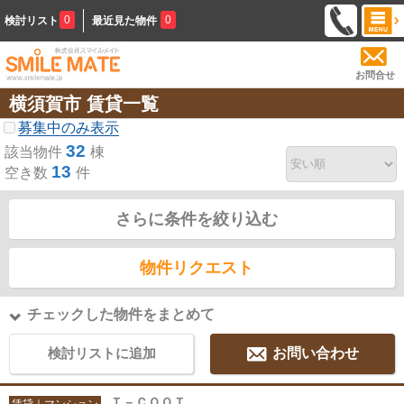
0
0
検討リスト
最近見た物件
お問合せ
横須賀市 賃貸一覧
募集中のみ表示
32
該当物件
棟
13
空き数
件
さらに条件を絞り込む
物件リクエスト
チェックした物件をまとめて
検討リストに追加
お問い合わせ
Ｔ－ＣＯＯＴ
賃貸｜マンション