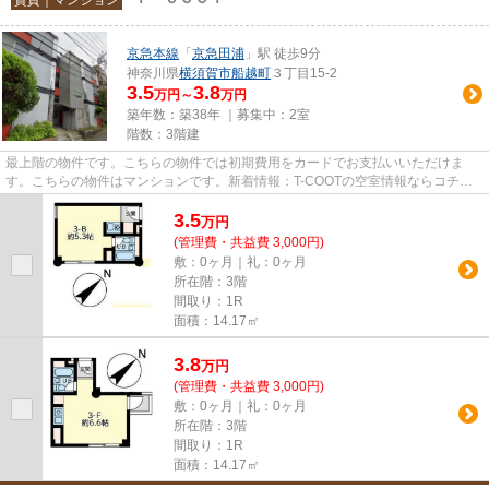
京急本線
「
京急田浦
」駅 徒歩9分
神奈川県
横須賀市
船越町
３丁目15-2
3.5
3.8
万円～
万円
築年数：築38年 ｜募集中：
2室
階数：3階建
最上階の物件です。こちらの物件では初期費用をカードでお支払いいただけま
す。こちらの物件はマンションです。新着情報：T-COOTの空室情報ならコチ
ラ。できるだけ早めに不動産情報を...
3.5
万
円
(管理費・共益費 3,000円)
敷：0ヶ月｜礼：0ヶ月
所在階：3階
間取り：1R
面積：14.17㎡
3.8
万
円
(管理費・共益費 3,000円)
敷：0ヶ月｜礼：0ヶ月
所在階：3階
間取り：1R
面積：14.17㎡