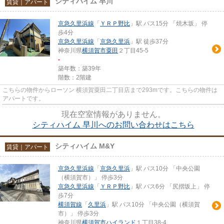
シティハイム 早川
賃貸｜アパート
京急久里浜線
「
ＹＲＰ野比
」駅 バス15分 「焼木坂」 停
歩4分
京急久里浜線
「
京急久里浜
」駅 徒歩37分
神奈川県
横須賀市
粟田
２丁目45-5
-
築年数：築39年
階数：2階建
こちらの物件からローソン 横須賀粟田二丁目店まで293mです。こちらの物件は
アパートです。
現在空室情報がありません。
シティハイム 早川へのお問い合わせはこちら
シティハイム M&Y
賃貸｜アパート
京急久里浜線
「
京急久里浜
」駅 バス10分 「中央公園
（横須賀市）」 停歩3分
京急久里浜線
「
ＹＲＰ野比
」駅 バス6分 「尻摺坂上」 停
歩7分
横須賀線
「
久里浜
」駅 バス10分 「中央公園（横須賀
市）」 停歩3分
神奈川県
横須賀市
ハイランド
１丁目38-4