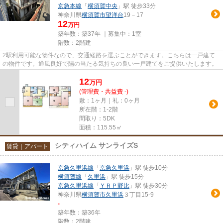
京急本線
「
横須賀中央
」駅 徒歩33分
神奈川県
横須賀市
望洋台
19－17
12
万円
築年数：築37年 ｜募集中：
1室
階数：2階建
2駅利用可能な物件なので、交通経路を選ぶことができます。こちらは一戸建て
の物件です。通風良好で陽の当たる気持ちの良い一戸建てをご提供いたします。
12
万
円
(管理費・共益費 -)
敷：1ヶ月｜礼：0ヶ月
所在階：1-2階
間取り：5DK
面積：115.55㎡
シティハイム サンライズS
賃貸｜アパート
京急久里浜線
「
京急久里浜
」駅 徒歩10分
横須賀線
「
久里浜
」駅 徒歩15分
京急久里浜線
「
ＹＲＰ野比
」駅 徒歩30分
神奈川県
横須賀市
久里浜
３丁目15-9
-
築年数：築36年
階数：2階建