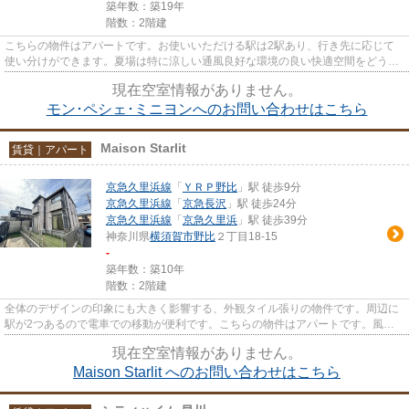
築年数：築19年
階数：2階建
こちらの物件はアパートです。お使いいただける駅は2駅あり、行き先に応じて
使い分けができます。夏場は特に涼しい通風良好な環境の良い快適空間をどう
ぞ。
現在空室情報がありません。
モン･ペシェ･ミニヨンへのお問い合わせはこちら
Maison Starlit
賃貸｜アパート
京急久里浜線
「
ＹＲＰ野比
」駅 徒歩9分
京急久里浜線
「
京急長沢
」駅 徒歩24分
京急久里浜線
「
京急久里浜
」駅 徒歩39分
神奈川県
横須賀市
野比
２丁目18-15
-
築年数：築10年
階数：2階建
全体のデザインの印象にも大きく影響する、外観タイル張りの物件です。周辺に
駅が2つあるので電車での移動が便利です。こちらの物件はアパートです。風通
しが良好なので、いつでも新鮮...
現在空室情報がありません。
Maison Starlit へのお問い合わせはこちら