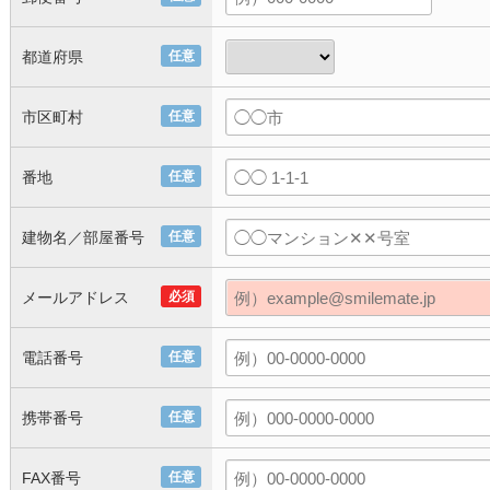
都道府県
任意
市区町村
任意
番地
任意
建物名／部屋番号
任意
メールアドレス
必須
電話番号
任意
携帯番号
任意
FAX番号
任意