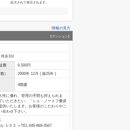
拡大されて表示されます。
情報の見方
【マンション】
 停歩3分
益費
6,500円
年数）
2000年 12月 ( 築25年 )
4階建
久性に優れ、管理の手間も抑えられま
ていただきたい、「シェ・ノートフ桑原
提供いたします。お客様のこだわりやご
い合わせ下さい。
店
ル １０２
TEL:045-869-3567