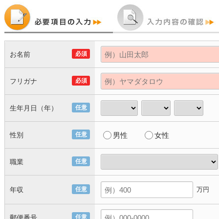
お名前
必須
フリガナ
必須
生年月日（年）
任意
性別
任意
男性
女性
職業
任意
年収
任意
万円
郵便番号
任意