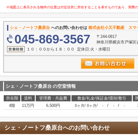
※地図上に表示される物件の位置は付近住所に所在することを表すものであり、実際
シェ・ノートフ桑原台
へのお問い合わせは
株式会社小又不動産 スマ
045-869-3567
〒244-0817
神奈川県横浜市戸塚区吉田
１０：００から１８：００ 定休日:火・水曜日
シェ・ノートフ桑原台
の空室情報
所在階
賃料
管理費・共益費
敷金/礼金/保証金/償却/敷引
4階
11万円
6,500円
/
/
/
/
0ヶ月
0ヶ月
-
-
-
シェ・ノートフ桑原台
へのお問い合わせ