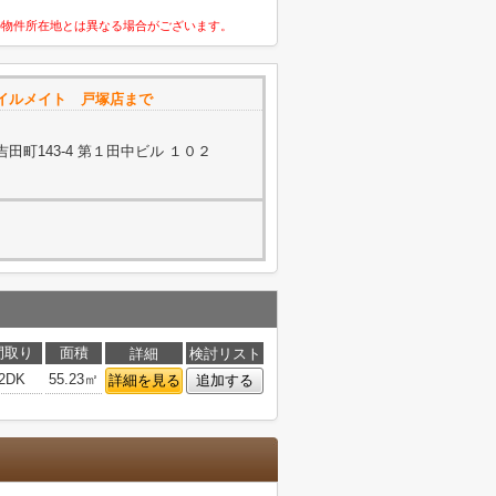
の物件所在地とは異なる場合がございます。
イルメイト 戸塚店まで
町143-4 第１田中ビル １０２
間取り
面積
詳細
検討リスト
2DK
55.23㎡
詳細を見る
追加する