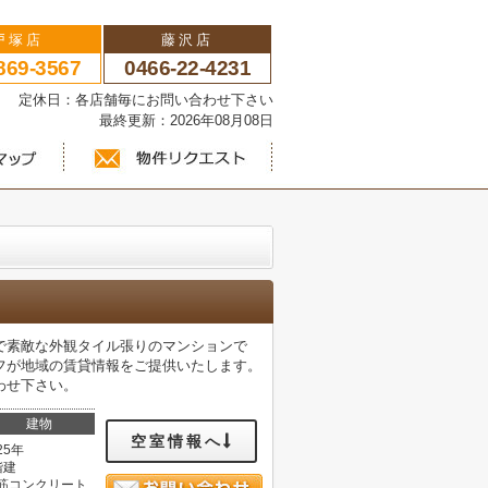
戸塚店
藤沢店
869-3567
0466-22-4231
い 定休日：各店舗毎にお問い合わせ下さい
最終更新：2026年08月08日
で素敵な外観タイル張りのマンションで
フが地域の賃貸情報をご提供いたします。
わせ下さい。
建物
空室情報へ
25年
階建
筋コンクリート