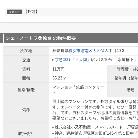
【外観】
コメント
シェ・ノートフ桑原台
の物件概要
所在地
神奈川県
横浜市港南区
大久保
３丁目40-3
京急本線
「
上大岡
」駅 バス10分 「水道橋下」
交通
賃料
11万円
管理費・共
面積
55.23㎡
築年月（築
マンション / 鉄筋コンクリー
種別/構造
階建
ト
最上階のマンションです。外観タイル張りは耐
す。エレベーター付きの物件です。ぜひ一度見
備考
台」です。当社スタッフが地域の賃貸情報をご
要望などございましたら、お気軽に当社へお問
株式会社小又不動産 スマイルメイト 戸塚
神奈川県横浜市戸塚区吉田町143-4 第１田中ビ
取扱会社