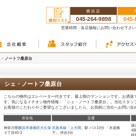
横浜店
045-264-9898
045-
営業時間：各店舗毎にお問い合わせ下さ
ェ・ノートフ桑原台
シェ・ノートフ桑原台
こちらの物件はエレベーター付きです。最上階のマンションです。お洒落
す。気になるイチオシ物件情報：「シェ・ノートフ桑原台」。当社スタッ
お客様のこだわりやご要望などございましたら、お気軽に当社へお問い合
所在地
交通
築
神奈川県
横浜市港南区
大久保
京急本線
「
上大岡
」駅 バス10分 「水道橋
4
３丁目40-3
下」 停歩3分
鉄