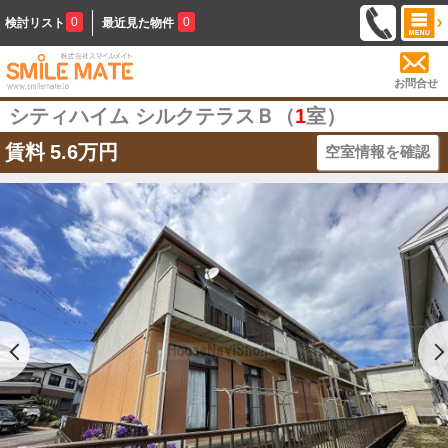
0
0
検討リスト
最近見た物件
お問合せ
シティハイム シルクテラスＢ（
1
室）
賃料
5.6万円
空室情報を確認