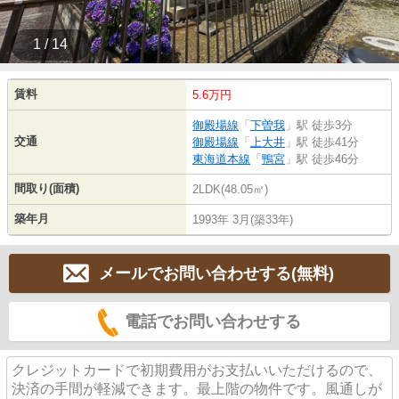
1 / 14
賃料
5.6万円
御殿場線
「
下曽我
」駅 徒歩3分
交通
御殿場線
「
上大井
」駅 徒歩41分
東海道本線
「
鴨宮
」駅 徒歩46分
間取り(面積)
2LDK(48.05㎡)
築年月
1993年 3月(築33年)
メールでお問い合わせする(無料)
電話でお問い合わせする
クレジットカードで初期費用がお支払いいただけるので、
決済の手間が軽減できます。最上階の物件です。風通しが