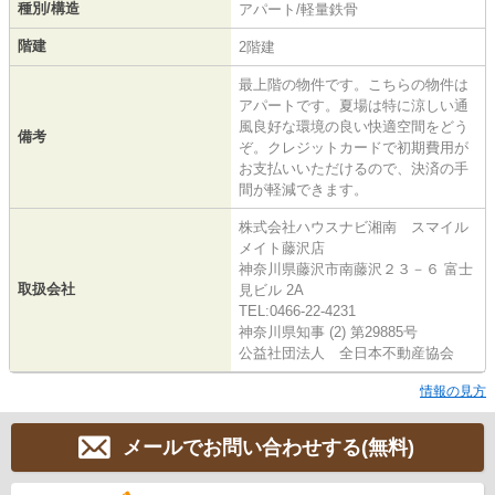
種別/構造
アパート/軽量鉄骨
階建
2階建
最上階の物件です。こちらの物件は
アパートです。夏場は特に涼しい通
風良好な環境の良い快適空間をどう
備考
ぞ。クレジットカードで初期費用が
お支払いいただけるので、決済の手
間が軽減できます。
株式会社ハウスナビ湘南 スマイル
メイト藤沢店
神奈川県藤沢市南藤沢２３－６ 富士
取扱会社
見ビル 2A
TEL:0466-22-4231
神奈川県知事 (2) 第29885号
公益社団法人 全日本不動産協会
情報の見方
メールでお問い合わせする(無料)