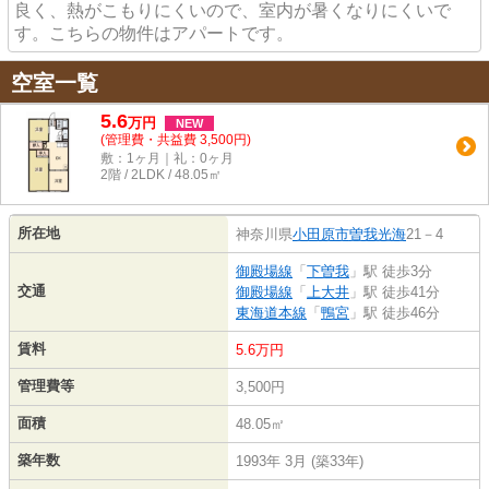
良く、熱がこもりにくいので、室内が暑くなりにくいで
す。こちらの物件はアパートです。
空室一覧
5.6
万
円
NEW
(管理費・共益費 3,500円)
敷：1ヶ月｜礼：0ヶ月
2階 / 2LDK / 48.05㎡
所在地
神奈川県
小田原市
曽我光海
21－4
御殿場線
「
下曽我
」駅 徒歩3分
交通
御殿場線
「
上大井
」駅 徒歩41分
東海道本線
「
鴨宮
」駅 徒歩46分
賃料
5.6万円
管理費等
3,500円
面積
48.05㎡
築年数
1993年 3月 (築33年)