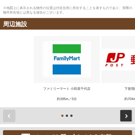
※地図上に表示される物件の位置は付近住所に所在することを表すものであり、実際の
物件所在地とは異なる場合がございます。
周辺施設
ファミリーマート 小田原千代店
下曾我
約395m／5分
約704
前