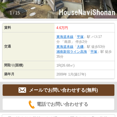
1 / 15
賃料
4.6万円
東海道本線
「
平塚
」駅 バス17
分 「南原」 停歩2分
交通
東海道本線
「
大磯
」駅 徒歩53分
湘南新宿ライン高海
「
平塚
」駅 徒歩
35分
間取り(面積)
1R(26.68㎡)
築年月
2009年 1月(築17年)
メールでお問い合わせする(無料)
電話でお問い合わせする