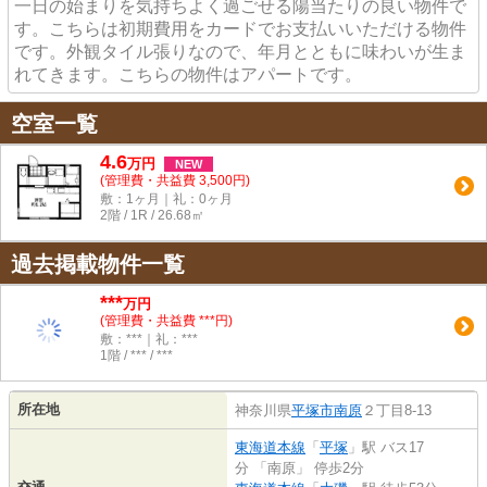
一日の始まりを気持ちよく過ごせる陽当たりの良い物件で
す。こちらは初期費用をカードでお支払いいただける物件
です。外観タイル張りなので、年月とともに味わいが生ま
れてきます。こちらの物件はアパートです。
空室一覧
4.6
万
円
NEW
(管理費・共益費 3,500円)
敷：1ヶ月｜礼：0ヶ月
2階 / 1R / 26.68㎡
過去掲載物件一覧
***
万円
(管理費・共益費 ***円)
敷：***｜礼：***
1階 / *** / ***
所在地
神奈川県
平塚市
南原
２丁目8-13
東海道本線
「
平塚
」駅 バス17
分 「南原」 停歩2分