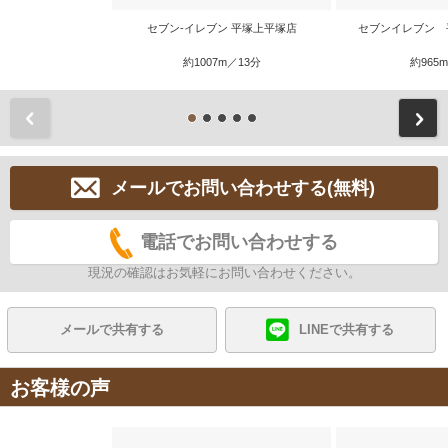
セブン-イレブン 平塚上平塚店
セブンイレブン 
約1007m／13分
約965
前
メールでお問い合わせする(無料)
電話でお問い合わせする
現況の確認はお気軽にお問い合わせください。
メールで共有する
LINEで共有する
お客様の声