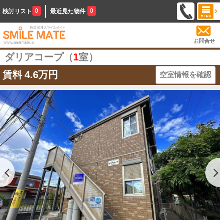
0
0
検討リスト
最近見た物件
お問合せ
ダリアコープ（
1
室）
賃料
4.6万円
空室情報を確認