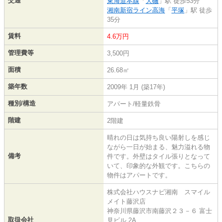
交通
東海道本線
「
大磯
」駅 徒歩53分
湘南新宿ライン高海
「
平塚
」駅 徒歩
35分
賃料
4.6万円
管理費等
3,500円
面積
26.68㎡
築年数
2009年 1月 (築17年)
種別/構造
アパート/軽量鉄骨
階建
2階建
晴れの日は気持ち良い陽射しを感じ
ながら一日が始まる、魅力溢れる物
備考
件です。外壁はタイル張りとなって
いて、印象的な外観です。こちらの
物件はアパートです。
株式会社ハウスナビ湘南 スマイル
メイト藤沢店
神奈川県藤沢市南藤沢２３－６ 富士
取扱会社
見ビル 2A