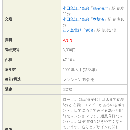
小田急江ノ島線
「
鵠沼海岸
」駅 徒歩
11分
交通
小田急江ノ島線
「
本鵠沼
」駅 徒歩18
分
江ノ島電鉄
「
鵠沼
」駅 徒歩27分
賃料
9万円
管理費等
3,000円
面積
47.10㎡
築年数
1991年 5月 (築35年)
種別/構造
マンション/鉄骨造
階建
3階建
ローソン 鵠沼海岸七丁目店まで徒歩
6分と近場にコンビニがあるのもポイ
ント。目的に応じて選べる2駅利用可
能なマンションです。通風良好なマ
ンションは洗濯物も乾きやすくなっ
ています。造りとデザインに関し
備考