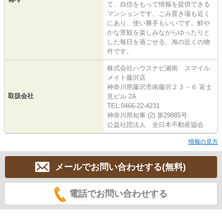
て、自信をもって情報を提供できる
マンションです。ごみ置き場も近く
にあり、使い勝手もいいです。鮮や
かな景観を楽しみながらゆったりと
した毎日を過ごせる、海の近くの物
件です。
株式会社ハウスナビ湘南 スマイル
メイト藤沢店
神奈川県藤沢市南藤沢２３－６ 富士
取扱会社
見ビル 2A
TEL:0466-22-4231
神奈川県知事 (2) 第29885号
公益社団法人 全日本不動産協会
情報の見方
メールでお問い合わせする(無料)
電話でお問い合わせする