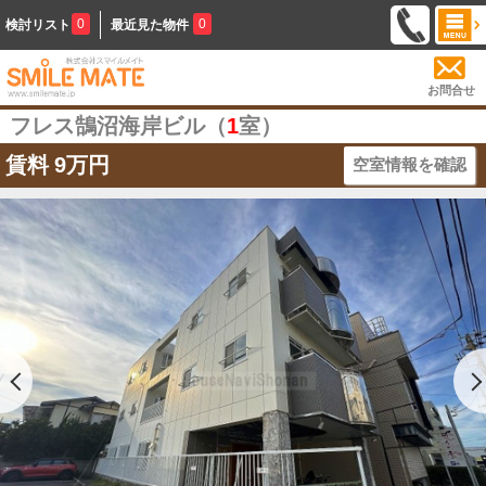
0
0
検討リスト
最近見た物件
お問合せ
フレス鵠沼海岸ビル（
1
室）
賃料
9万円
空室情報を確認