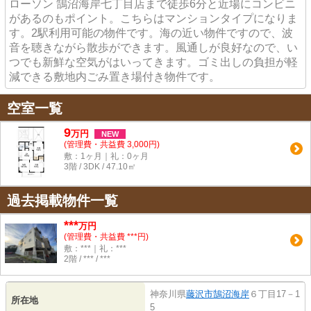
ローソン 鵠沼海岸七丁目店まで徒歩6分と近場にコンビニ
があるのもポイント。こちらはマンションタイプになりま
す。2駅利用可能の物件です。海の近い物件ですので、波
音を聴きながら散歩ができます。風通しが良好なので、い
つでも新鮮な空気がはいってきます。ゴミ出しの負担が軽
減できる敷地内ごみ置き場付き物件です。
空室一覧
9
万
円
NEW
(管理費・共益費 3,000円)
敷：1ヶ月｜礼：0ヶ月
3階 / 3DK / 47.10㎡
過去掲載物件一覧
***
万円
(管理費・共益費 ***円)
敷：***｜礼：***
2階 / *** / ***
神奈川県
藤沢市
鵠沼海岸
６丁目17－1
所在地
5