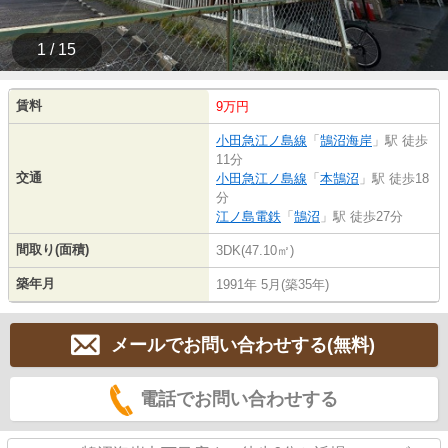
1 / 15
賃料
9万円
小田急江ノ島線
「
鵠沼海岸
」駅 徒歩
11分
交通
小田急江ノ島線
「
本鵠沼
」駅 徒歩18
分
江ノ島電鉄
「
鵠沼
」駅 徒歩27分
間取り(面積)
3DK(47.10㎡)
築年月
1991年 5月(築35年)
メールでお問い合わせする(無料)
電話でお問い合わせする