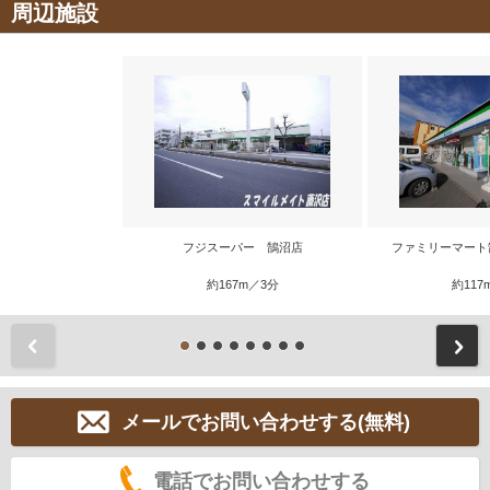
周辺施設
フジスーパー 鵠沼店
ファミリーマート
約167m／3分
約117
前
メールでお問い合わせする(無料)
電話でお問い合わせする