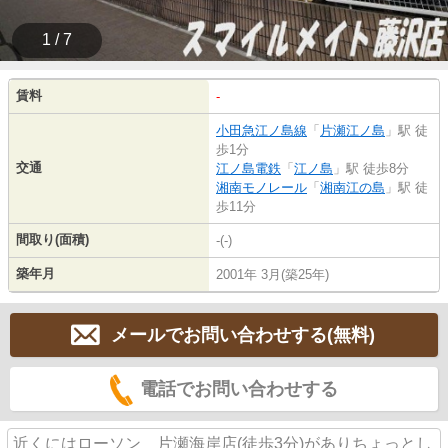
1 / 7
賃料
-
小田急江ノ島線
「
片瀬江ノ島
」駅 徒
歩1分
交通
江ノ島電鉄
「
江ノ島
」駅 徒歩8分
湘南モノレール
「
湘南江の島
」駅 徒
歩11分
間取り(面積)
-(-)
築年月
2001年 3月(築25年)
メールでお問い合わせする(無料)
電話でお問い合わせする
近くにはローソン 片瀬海岸店(徒歩3分)がありちょっとし