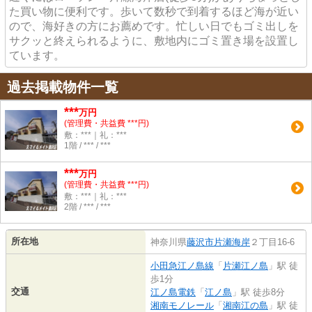
た買い物に便利です。歩いて数秒で到着するほど海が近い
ので、海好きの方にお薦めです。忙しい日でもゴミ出しを
サクッと終えられるように、敷地内にゴミ置き場を設置し
ています。
過去掲載物件一覧
***
万円
(管理費・共益費 ***円)
敷：***｜礼：***
1階 / *** / ***
***
万円
(管理費・共益費 ***円)
敷：***｜礼：***
2階 / *** / ***
所在地
神奈川県
藤沢市
片瀬海岸
２丁目16-6
小田急江ノ島線
「
片瀬江ノ島
」駅 徒
歩1分
交通
江ノ島電鉄
「
江ノ島
」駅 徒歩8分
湘南モノレール
「
湘南江の島
」駅 徒