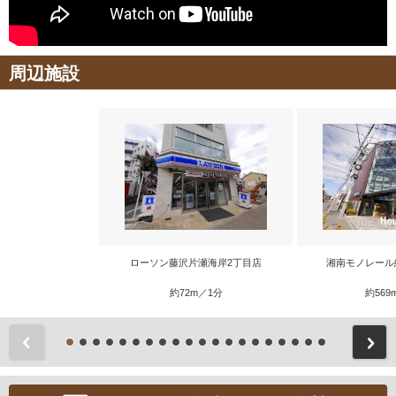
周辺施設
ローソン藤沢片瀬海岸2丁目店
湘南モノレール
約72m／1分
約569
前