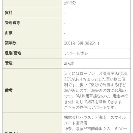
歩11分
賃料
-
管理費等
-
面積
-
築年数
2001年 3月 (築25年)
種別/構造
アパート/木造
階建
2階建
近くにはローソン 片瀬海岸店(徒歩
3分)がありちょっとした買い物に便
利です。歩いて数秒で到着するほど
備考
海が近いので、海好きの方にお薦め
です。3駅利用可能なので、用途や行
き先に応じて経路を選択できます。
こちらの物件はアパートです。
株式会社ハウスナビ湘南 スマイル
メイト藤沢店
神奈川県藤沢市南藤沢２３－６ 富士