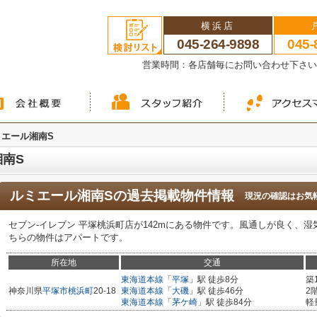
横浜店
045-264-9898
045-
営業時間：各店舗毎にお問い合わせ下さ
ミエール湘南S
南S
ルミエール湘南S
の過去掲載物件情報
現況の確認はお気
セブン-イレブン 平塚桃浜町店が142mにある物件です。風通しが良く、
ちらの物件はアパートです。
所在地
交通
東海道本線
「
平塚
」駅 徒歩8分
築
神奈川県
平塚市
桃浜町
20-18
東海道本線
「
大磯
」駅 徒歩46分
2
東海道本線
「
茅ケ崎
」駅 徒歩84分
軽