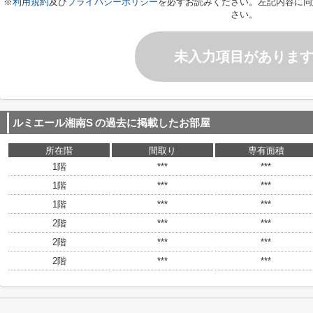
※
利用規約
及び
プライバシーポリシー
を必ずお読みください。左記内容に同
さい。
未入力項目がありま
ルミエール湘南S
の過去に掲載したお部屋
所在階
間取り
専有面積
1階
***
***
1階
***
***
1階
***
***
2階
***
***
2階
***
***
2階
***
***