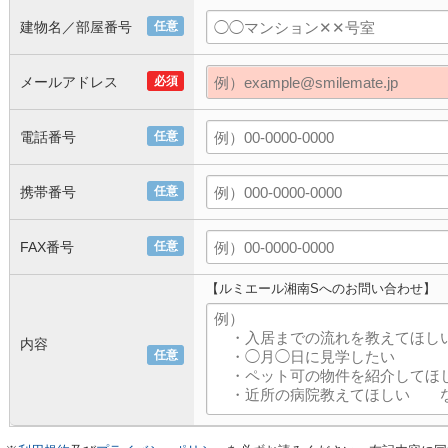
建物名／部屋番号
任意
メールアドレス
必須
電話番号
任意
携帯番号
任意
FAX番号
任意
【ルミエール湘南Sへのお問い合わせ】
内容
任意