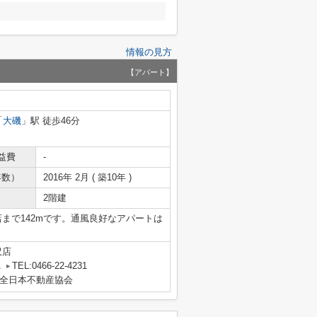
情報の見方
【アパート】
「
大磯
」駅 徒歩46分
益費
-
年数）
2016年 2月 ( 築10年 )
2階建
店まで142mです。通風良好なアパートは
沢店
A
TEL:0466-22-4231
全日本不動産協会