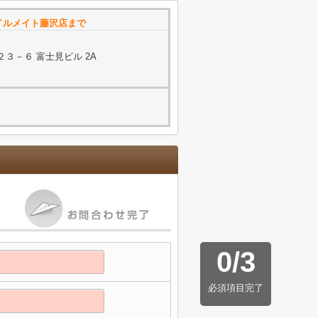
イルメイト藤沢店まで
３－６ 富士見ビル 2A
0
/
3
必須項目完了