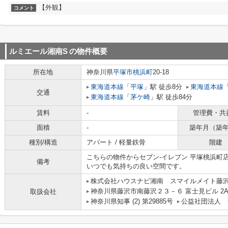
【外観】
コメント
ルミエール湘南S
の物件概要
所在地
神奈川県
平塚市
桃浜町
20-18
東海道本線
「
平塚
」駅 徒歩8分
東海道本線
交通
東海道本線
「
茅ケ崎
」駅 徒歩84分
賃料
-
管理費・共
面積
-
築年月（築
種別/構造
アパート / 軽量鉄骨
階建
こちらの物件からセブン-イレブン 平塚桃浜町
備考
いつでも気持ちの良い空間です。
株式会社ハウスナビ湘南 スマイルメイト藤
神奈川県藤沢市南藤沢２３－６ 富士見ビル 2
取扱会社
神奈川県知事 (2) 第29885号
公益社団法人 