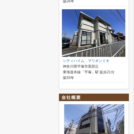
築26年
シティハイム マリオンミキ
神奈川県平塚市黒部丘
東海道本線「平塚」駅 徒歩21分
築35年