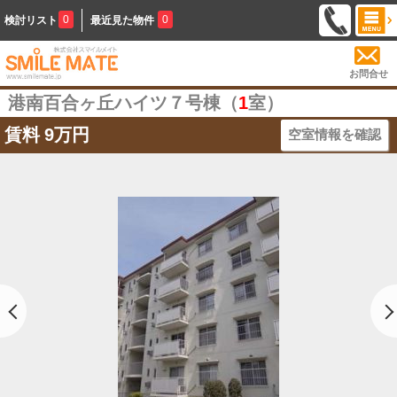
0
0
検討リスト
最近見た物件
お問合せ
港南百合ヶ丘ハイツ７号棟（
1
室）
賃料
9万円
空室情報を確認