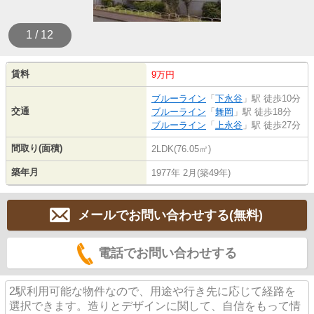
1 / 12
賃料
9万円
ブルーライン
「
下永谷
」駅 徒歩10分
交通
ブルーライン
「
舞岡
」駅 徒歩18分
ブルーライン
「
上永谷
」駅 徒歩27分
間取り(面積)
2LDK(76.05㎡)
築年月
1977年 2月(築49年)
メールでお問い合わせする(無料)
電話でお問い合わせする
2駅利用可能な物件なので、用途や行き先に応じて経路を
選択できます。造りとデザインに関して、自信をもって情