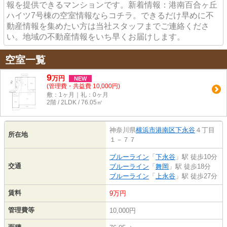
報を提供できるマンションです。新着情報：港南百合ヶ丘
ハイツ7号棟の空室情報ならコチラ。できるだけ早めに不
動産情報を集めたい方は当社スタッフまでご連絡くださ
い。地域の不動産情報をいち早くお届けします。
空室一覧
9
万
円
NEW
(管理費・共益費 10,000円)
敷：1ヶ月｜礼：0ヶ月
2階 / 2LDK / 76.05㎡
神奈川県
横浜市港南区
下永谷
４丁目
所在地
１－７７
ブルーライン
「
下永谷
」駅 徒歩10分
交通
ブルーライン
「
舞岡
」駅 徒歩18分
ブルーライン
「
上永谷
」駅 徒歩27分
賃料
9万円
管理費等
10,000円