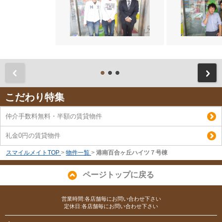
前
こだわり特集
仲介手数料無料・半額の賃貸物件
礼金0円の賃貸物件
スマイルメイトTOP
>
物件一覧
>
港南百合ヶ丘ハイツ７号棟
ページトップに戻る
営業時間:各店舗毎にお問い合わせ下さい
定休日:各店舗毎にお問い合わせ下さい