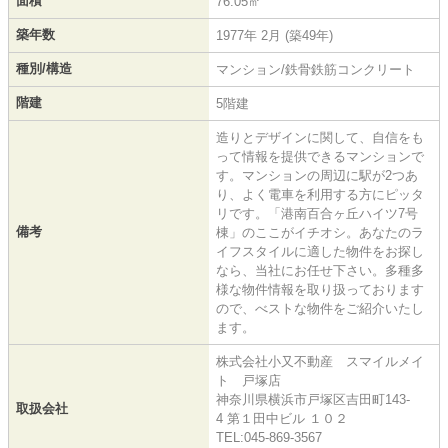
面積
76.05㎡
築年数
1977年 2月 (築49年)
種別/構造
マンション/鉄骨鉄筋コンクリート
階建
5階建
造りとデザインに関して、自信をも
って情報を提供できるマンションで
す。マンションの周辺に駅が2つあ
り、よく電車を利用する方にピッタ
リです。「港南百合ヶ丘ハイツ7号
備考
棟」のここがイチオシ。あなたのラ
イフスタイルに適した物件をお探し
なら、当社にお任せ下さい。多種多
様な物件情報を取り扱っております
ので、べストな物件をご紹介いたし
ます。
株式会社小又不動産 スマイルメイ
ト 戸塚店
神奈川県横浜市戸塚区吉田町143-
取扱会社
4 第１田中ビル １０２
TEL:045-869-3567