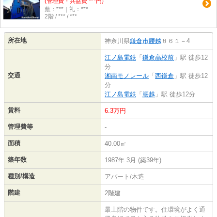
(管理費・共益費 ***円)
敷：***｜礼：***
2階 / *** / ***
所在地
神奈川県
鎌倉市
腰越
８６１－4
江ノ島電鉄
「
鎌倉高校前
」駅 徒歩12
分
交通
湘南モノレール
「
西鎌倉
」駅 徒歩12
分
江ノ島電鉄
「
腰越
」駅 徒歩12分
賃料
6.3万円
管理費等
-
面積
40.00㎡
築年数
1987年 3月 (築39年)
種別/構造
アパート/木造
階建
2階建
最上階の物件です。住環境がよく通