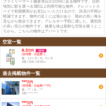
ファミリーマート鎌倉津店が233mにある物件です。目的
地別に駅を選べる3駅以上利用可能な物件。クレジットカ
ードで初期費用がお支払いいただけるので、決済の手間が
軽減できます。物件の近くには海があり、眺めの良い海を
見ながら散歩できます。アレルギー予防に適した、通気性
の良い安心の物件です。健康な体は新鮮な空気を吸うとこ
ろから。こちらの物件はアパートです。
空室一覧
6.3
万
円
NEW
(管理費・共益費 -)
敷：1.5ヶ月｜礼：0ヶ月
2階 / 2DK / 40.00㎡
過去掲載物件一覧
***
万円
(管理費・共益費 ***円)
敷：***｜礼：***
1階 / *** / ***
***
万円