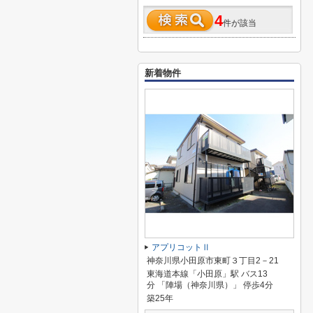
4
件が該当
新着物件
アプリコットⅡ
神奈川県小田原市東町３丁目2－21
東海道本線「小田原」駅 バス13
分 「陣場（神奈川県）」 停歩4分
築25年