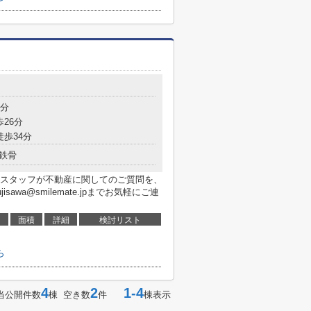
2分
歩26分
徒歩34分
鉄骨
スタッフが不動産に関してのご質問を、
jisawa@smilemate.jpまでお気軽にご連
面積
詳細
検討リスト
ら
4
2
1-4
当公開件数
棟 空き数
件
棟表示