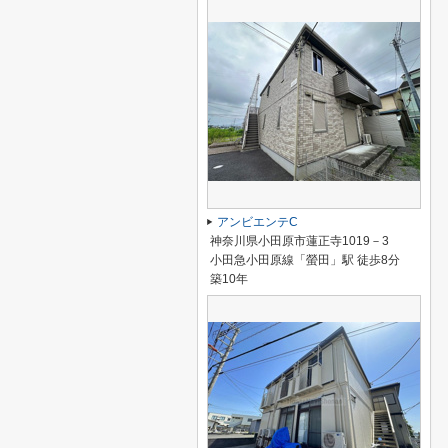
アンビエンテC
神奈川県小田原市蓮正寺1019－3
小田急小田原線「螢田」駅 徒歩8分
築10年