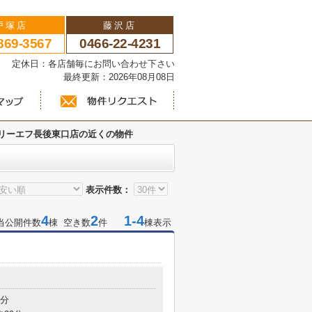
戸塚店
藤沢店
869-3567
0466-22-4231
い 定休日：各店舗毎にお問い合わせ下さい
最終更新：2026年08月08日
リーエフ長後東口店の近くの物件
表示件数：
4
2
1-4
当公開件数
棟 空き数
件
棟表示
6分