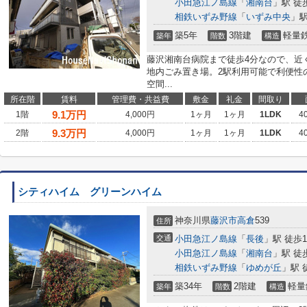
小田急江ノ島線
「
湘南台
」駅 徒
相鉄いずみ野線
「
いずみ中央
」駅
築5年
3階建
軽量
築年
階数
構造
藤沢湘南台病院まで徒歩4分なので、近
地内ごみ置き場。2駅利用可能で利便性
空間...
所在階
賃料
管理費・共益費
敷金
礼金
間取り
9.1
万円
1階
4,000円
1ヶ月
1ヶ月
1LDK
4
9.3
万円
2階
4,000円
1ヶ月
1ヶ月
1LDK
4
シティハイム グリーンハイム
神奈川県
藤沢市
高倉
539
住所
交通
小田急江ノ島線
「
長後
」駅 徒歩1
小田急江ノ島線
「
湘南台
」駅 徒
相鉄いずみ野線
「
ゆめが丘
」駅 
築34年
2階建
軽量
築年
階数
構造