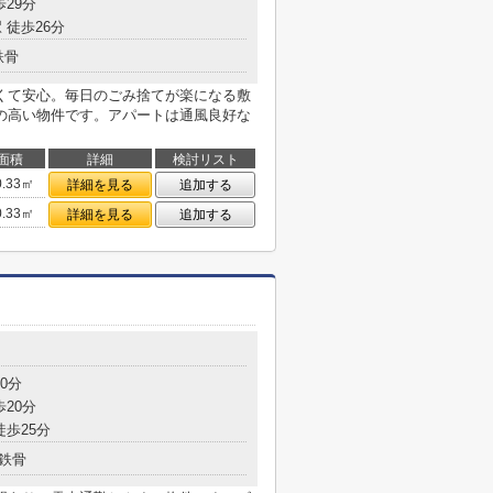
歩29分
 徒歩26分
鉄骨
くて安心。毎日のごみ捨てが楽になる敷
の高い物件です。アパートは通風良好な
面積
詳細
検討リスト
0.33㎡
詳細を見る
追加する
0.33㎡
詳細を見る
追加する
0分
歩20分
徒歩25分
鉄骨