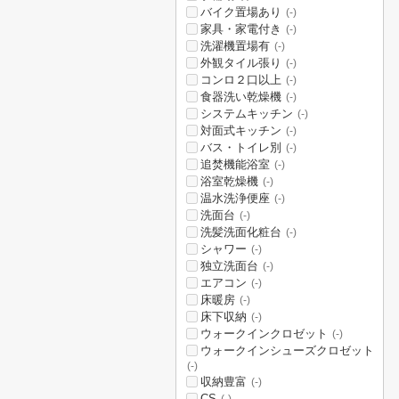
バイク置場あり
(-)
家具・家電付き
(-)
洗濯機置場有
(-)
外観タイル張り
(-)
コンロ２口以上
(-)
食器洗い乾燥機
(-)
システムキッチン
(-)
対面式キッチン
(-)
バス・トイレ別
(-)
追焚機能浴室
(-)
浴室乾燥機
(-)
温水洗浄便座
(-)
洗面台
(-)
洗髪洗面化粧台
(-)
シャワー
(-)
独立洗面台
(-)
エアコン
(-)
床暖房
(-)
床下収納
(-)
ウォークインクロゼット
(-)
ウォークインシューズクロゼット
(-)
収納豊富
(-)
CS