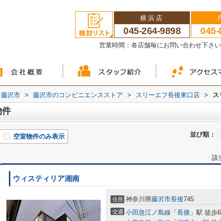
横浜店
045-264-9898
045-
営業時間：各店舗毎にお問い合わせ下さ
藤沢市
>
藤沢市のコンビニエンスストア
>
スリーエフ長後東口店
>
ス
物件
並び順：
空室物件のみ表示
該
ウィスティリア湘南
神奈川県
藤沢市
長後
745
住所
交通
小田急江ノ島線
「
長後
」駅 徒歩