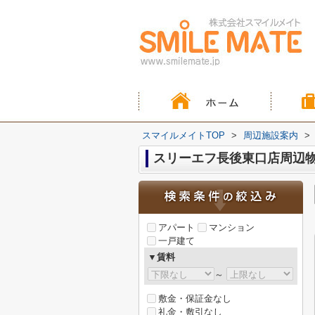
スマイルメイトTOP
>
周辺施設案内
>
スリーエフ長後東口店周辺
アパート
マンション
一戸建て
▼賃料
～
敷金・保証金なし
礼金・敷引なし