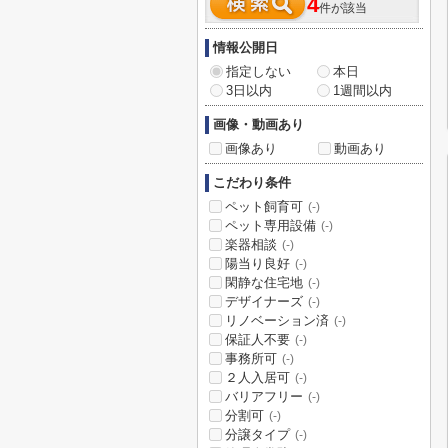
4
件が該当
情報公開日
指定しない
本日
3日以内
1週間以内
画像・動画あり
画像あり
動画あり
こだわり条件
ペット飼育可
(-)
ペット専用設備
(-)
楽器相談
(-)
陽当り良好
(-)
閑静な住宅地
(-)
デザイナーズ
(-)
リノベーション済
(-)
保証人不要
(-)
事務所可
(-)
２人入居可
(-)
バリアフリー
(-)
分割可
(-)
分譲タイプ
(-)