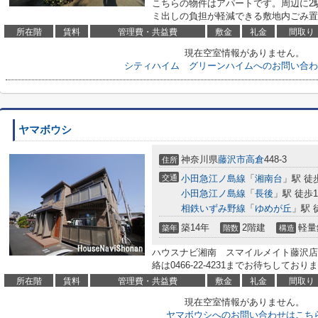
こちらの物件はアパートです。周辺に2
ミ出しの負担が軽減できる敷地内ごみ置
所在階
賃料
管理費・共益費
敷金
礼金
間取り
現在空室情報がありません。
シティハイム グリーンハイムへのお問い合わ
ヤマボウシ
神奈川県
藤沢市
高倉
448-3
住所
交通
小田急江ノ島線
「
湘南台
」駅 徒
小田急江ノ島線
「
長後
」駅 徒歩1
相鉄いずみ野線
「
ゆめが丘
」駅 
築14年
2階建
軽量
築年
階数
構造
ハウスナビ湘南 スマイルメイト藤沢店
絡は0466-22-4231までお待ちしており
所在階
賃料
管理費・共益費
敷金
礼金
間取り
現在空室情報がありません。
ヤマボウシへのお問い合わせはこち