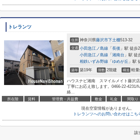
トレランツ
神奈川県
藤沢市
下土棚
513-32
住所
交通
小田急江ノ島線
「
長後
」駅 徒歩
小田急江ノ島線
「
湘南台
」駅 徒
相鉄いずみ野線
「
ゆめが丘
」駅 
築19年
2階建
軽量
築年
階数
構造
ハウスナビ湘南 スマイルメイト藤沢店
丁寧にお応え致します。0466-22-4231/fu
絡...
所在階
賃料
管理費・共益費
敷金
礼金
間取り
現在空室情報がありません。
トレランツへのお問い合わせはこち
該