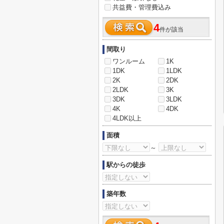
共益費・管理費込み
4
件が該当
間取り
ワンルーム
1K
1DK
1LDK
2K
2DK
2LDK
3K
3DK
3LDK
4K
4DK
4LDK以上
面積
～
駅からの徒歩
築年数