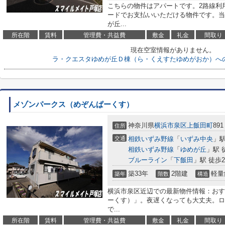
こちらの物件はアパートです。2路線利
ードでお支払いいただける物件です。当
が丘...
所在階
賃料
管理費・共益費
敷金
礼金
間取り
現在空室情報がありません。
ラ・クエスタゆめが丘Ｄ棟（ら・くえすたゆめがおか）へ
メゾンパークス（めぞんぱーくす）
神奈川県
横浜市泉区
上飯田町
891
住所
交通
相鉄いずみ野線
「
いずみ中央
」駅
相鉄いずみ野線
「
ゆめが丘
」駅 
ブルーライン
「
下飯田
」駅 徒歩2
築33年
2階建
軽量
築年
階数
構造
横浜市泉区近辺での最新物件情報：おす
ーくす）」。夜遅くなっても大丈夫。ロ
で...
所在階
賃料
管理費・共益費
敷金
礼金
間取り