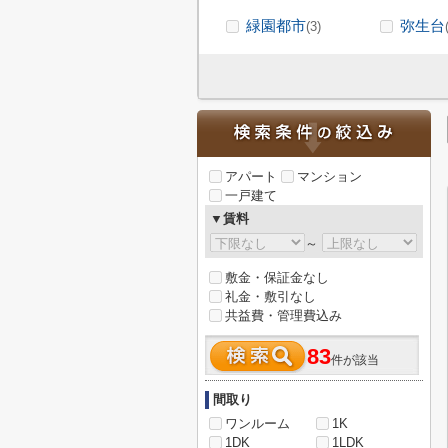
緑園都市
弥生台
(3)
アパート
マンション
一戸建て
▼賃料
～
敷金・保証金なし
礼金・敷引なし
共益費・管理費込み
83
件が該当
間取り
ワンルーム
1K
1DK
1LDK