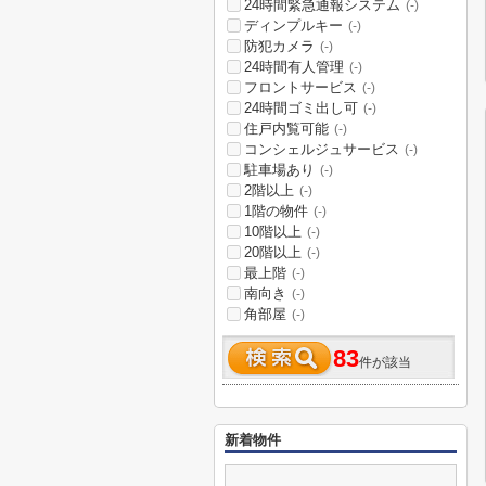
24時間緊急通報システム
(-)
ディンプルキー
(-)
防犯カメラ
(-)
24時間有人管理
(-)
フロントサービス
(-)
24時間ゴミ出し可
(-)
住戸内覧可能
(-)
コンシェルジュサービス
(-)
駐車場あり
(-)
2階以上
(-)
1階の物件
(-)
10階以上
(-)
20階以上
(-)
最上階
(-)
南向き
(-)
角部屋
(-)
83
件が該当
新着物件