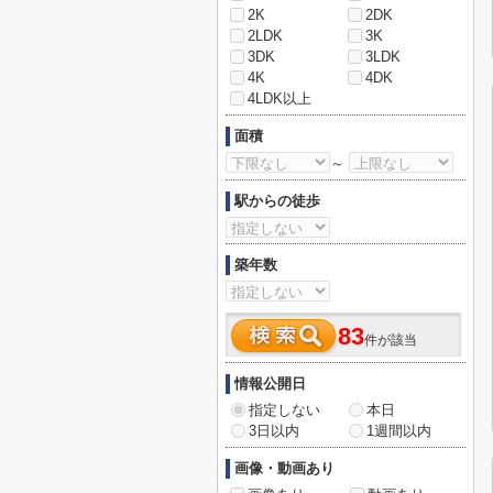
2K
2DK
2LDK
3K
3DK
3LDK
4K
4DK
4LDK以上
面積
～
駅からの徒歩
築年数
83
件が該当
情報公開日
指定しない
本日
3日以内
1週間以内
画像・動画あり