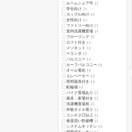
ルームシェア可
(-)
学生向け
(-)
カップル向け
(-)
女性向け
(-)
ファミリー向け
(-)
室内洗濯機置場
(-)
フローリング
(-)
ロフト付き
(-)
メゾネット
(-)
ベランダ
(-)
バルコニー
(-)
ルーフバルコニー
(-)
オール電化
(-)
エレベーター
(-)
照明器具付き
(-)
駐輪場
(-)
バイク置場あり
(-)
家具・家電付き
(-)
洗濯機置場有
(-)
外観タイル張り
(-)
コンロ２口以上
(-)
食器洗い乾燥機
(-)
システムキッチン
(-)
対面式キッチン