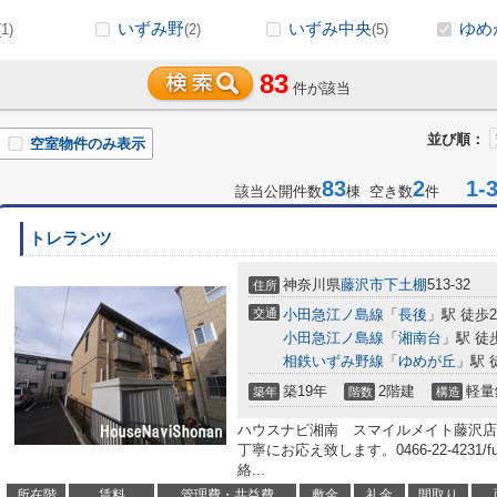
いずみ野
いずみ中央
ゆめ
(1)
(2)
(5)
83
件が該当
並び順：
空室物件のみ表示
83
2
1-3
該当公開件数
棟 空き数
件
トレランツ
神奈川県
藤沢市
下土棚
513-32
住所
交通
小田急江ノ島線
「
長後
」駅 徒歩
小田急江ノ島線
「
湘南台
」駅 徒
相鉄いずみ野線
「
ゆめが丘
」駅 
築19年
2階建
軽量
築年
階数
構造
ハウスナビ湘南 スマイルメイト藤沢店
丁寧にお応え致します。0466-22-4231/fu
絡...
所在階
賃料
管理費・共益費
敷金
礼金
間取り