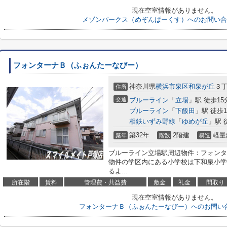
現在空室情報がありません。
メゾンパークス（めぞんぱーくす）へのお問い合
フォンターナＢ（ふぉんたーなびー）
神奈川県
横浜市泉区
和泉が丘
３丁
住所
交通
ブルーライン
「
立場
」駅 徒歩15
ブルーライン
「
下飯田
」駅 徒歩1
相鉄いずみ野線
「
ゆめが丘
」駅 
築32年
2階建
軽量
築年
階数
構造
ブルーライン立場駅周辺物件：フォンタ
物件の学区内にある小学校は下和泉小学校
るよ...
所在階
賃料
管理費・共益費
敷金
礼金
間取り
現在空室情報がありません。
フォンターナＢ（ふぉんたーなびー）へのお問い