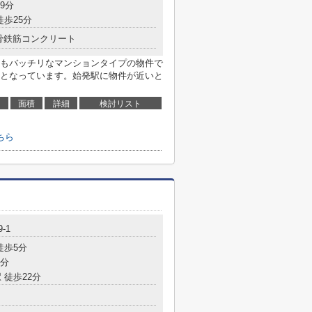
9分
徒歩25分
骨鉄筋コンクリート
もバッチリなマンションタイプの物件で
となっています。始発駅に物件が近いと
面積
詳細
検討リスト
ちら
9-1
徒歩5分
7分
 徒歩22分