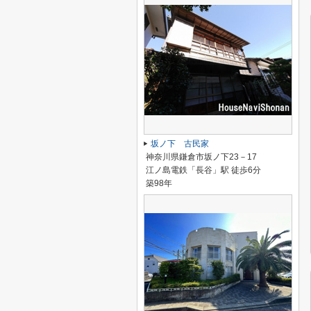
坂ノ下 古民家
神奈川県鎌倉市坂ノ下23－17
江ノ島電鉄「長谷」駅 徒歩6分
築98年