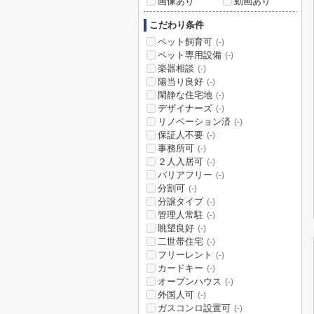
画像あり
動画あり
こだわり条件
ペット飼育可
(-)
ペット専用設備
(-)
楽器相談
(-)
陽当り良好
(-)
閑静な住宅地
(-)
デザイナーズ
(-)
リノベーション済
(-)
保証人不要
(-)
事務所可
(-)
２人入居可
(-)
バリアフリー
(-)
分割可
(-)
分譲タイプ
(-)
管理人常駐
(-)
眺望良好
(-)
二世帯住宅
(-)
フリーレント
(-)
カードキー
(-)
オープンハウス
(-)
外国人可
(-)
ガスコンロ設置可
(-)