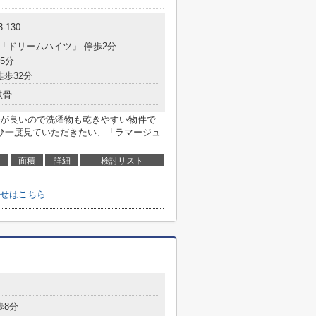
3-130
 「ドリームハイツ」 停歩2分
5分
徒歩32分
鉄骨
が良いので洗濯物も乾きやすい物件で
ひ一度見ていただきたい、「ラマージュ
面積
詳細
検討リスト
せはこちら
歩8分