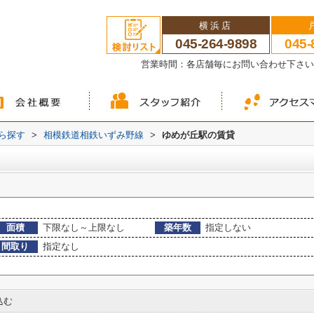
横浜店
045-264-9898
045-
営業時間：各店舗毎にお問い合わせ下さ
から探す
>
相模鉄道相鉄いずみ野線
>
ゆめが丘駅の賃貸
面積
下限なし～上限なし
築年数
指定しない
間取り
指定なし
込む