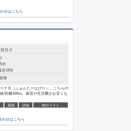
わせはこちら
目31-2
分
5分
徒歩18分
鉄骨
ーナＢ（ふぉんたーなびー）。こちらの
/距離496m。家賃や生活費がお安くな
面積
詳細
検討リスト
合わせはこちら