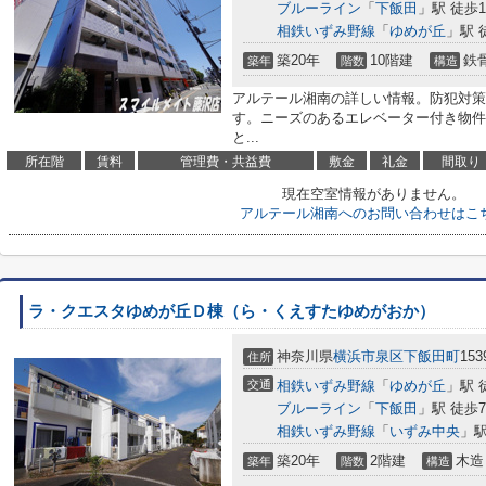
ブルーライン
「
下飯田
」駅 徒歩1
相鉄いずみ野線
「
ゆめが丘
」駅 
築20年
10階建
鉄
築年
階数
構造
アルテール湘南の詳しい情報。防犯対策
す。ニーズのあるエレベーター付き物件
と...
所在階
賃料
管理費・共益費
敷金
礼金
間取り
現在空室情報がありません。
アルテール湘南へのお問い合わせはこ
ラ・クエスタゆめが丘Ｄ棟（ら・くえすたゆめがおか）
神奈川県
横浜市泉区
下飯田町
153
住所
交通
相鉄いずみ野線
「
ゆめが丘
」駅 
ブルーライン
「
下飯田
」駅 徒歩
相鉄いずみ野線
「
いずみ中央
」駅
築20年
2階建
木造
築年
階数
構造