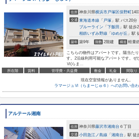
神奈川県
横浜市戸塚区
俣野町
140
住所
交通
東海道本線
「
戸塚
」駅 バス20分
ブルーライン
「
下飯田
」駅 徒歩2
相鉄いずみ野線
「
ゆめが丘
」駅 
築9年
2階建
軽量
築年
階数
構造
こちらの物件はアパートです。陽当たり
す。2沿線利用可能なアパートです。ぜ
Ⅵ(らま...
所在階
賃料
管理費・共益費
敷金
礼金
間取り
現在空室情報がありません。
ラマージュⅥ（らまーじゅ６）へのお問い合わ
アルテール湘南
神奈川県
藤沢市
湘南台
６丁目
住所
交通
小田急江ノ島線
「
湘南台
」駅 徒