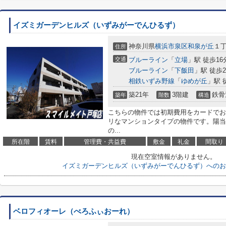
イズミガーデンヒルズ（いずみがーでんひるず）
神奈川県
横浜市泉区
和泉が丘
１丁
住所
交通
ブルーライン
「
立場
」駅 徒歩16
ブルーライン
「
下飯田
」駅 徒歩2
相鉄いずみ野線
「
ゆめが丘
」駅 
築21年
3階建
鉄骨
築年
階数
構造
こちらの物件では初期費用をカードでお
リなマンションタイプの物件です。陽当
の...
所在階
賃料
管理費・共益費
敷金
礼金
間取り
現在空室情報がありません。
イズミガーデンヒルズ（いずみがーでんひるず）へのお
ベロフィオーレ（べろふぃおーれ）