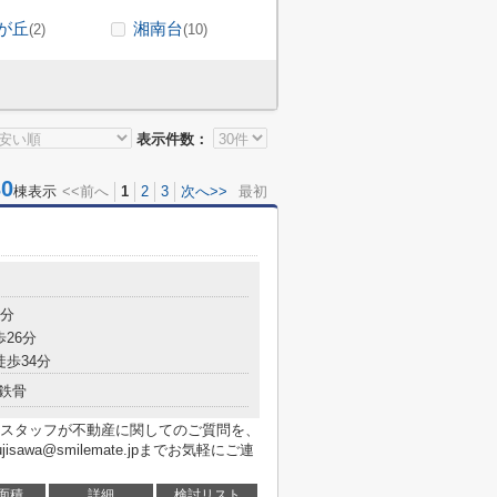
が丘
湘南台
(2)
(10)
表示件数：
0
棟表示
<<前へ
1
2
3
次へ>>
最初
2分
歩26分
徒歩34分
鉄骨
スタッフが不動産に関してのご質問を、
jisawa@smilemate.jpまでお気軽にご連
面積
詳細
検討リスト