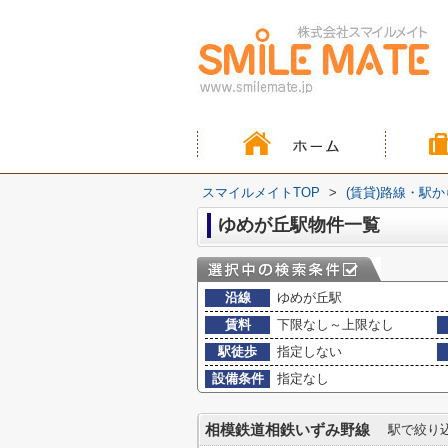
スマイルメイトTOP
>
(賃貸)路線・駅
ゆめが丘駅物件一覧
沿線
ゆめが丘駅
賃料
下限なし～上限なし
駅徒歩
指定しない
設備条件
指定なし
相模鉄道相鉄いずみ野線
駅で絞り