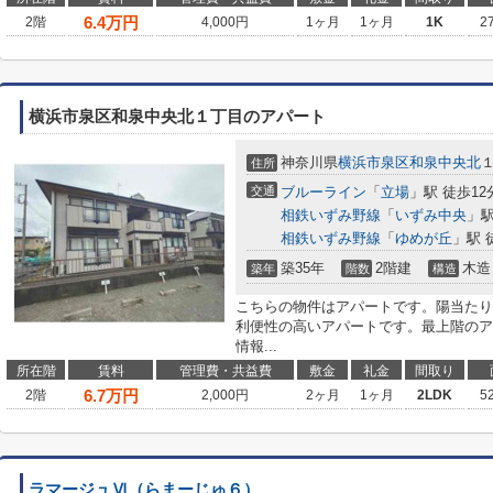
6.4
万円
2階
4,000円
1ヶ月
1ヶ月
1K
2
横浜市泉区和泉中央北１丁目のアパート
神奈川県
横浜市泉区
和泉中央北
１
住所
交通
ブルーライン
「
立場
」駅 徒歩12
相鉄いずみ野線
「
いずみ中央
」駅
相鉄いずみ野線
「
ゆめが丘
」駅 
築35年
2階建
木造
築年
階数
構造
こちらの物件はアパートです。陽当たり
利便性の高いアパートです。最上階のア
情報...
所在階
賃料
管理費・共益費
敷金
礼金
間取り
6.7
万円
2階
2,000円
2ヶ月
1ヶ月
2LDK
5
ラマージュⅥ（らまーじゅ６）