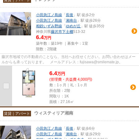
小田急江ノ島線
「
長後
」駅 徒歩2分
小田急江ノ島線
「
湘南台
」駅 徒歩26分
相鉄いずみ野線
「
ゆめが丘
」駅 徒歩35分
神奈川県
藤沢市
下土棚
513-32
6.4
万円
築年数：築19年 ｜募集中：
1室
階数：2階建
藤沢市地域での不動産のことなら、当社へお任せください。お問い合わせはメー
ルからも承っております。 メールアドレス：fujisawa@smilemate.jp。
6.4
万
円
(管理費・共益費 4,000円)
敷：1ヶ月｜礼：1ヶ月
所在階：2階
間取り：1K
面積：27.16㎡
ウィスティリア湘南
賃貸｜アパート
小田急江ノ島線
「
長後
」駅 徒歩6分
小田急江ノ島線
「
湘南台
」駅 徒歩29分