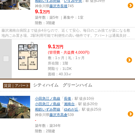
相鉄いずみ野線
「
いずみ中央
」駅 徒歩26分
神奈川県
藤沢市
長後
745
9.1
万円
築年数：築5年 ｜募集中：
1室
階数：3階建
藤沢湘南台病院まで徒歩4分なので、近くて安心。毎日のごみ捨てが楽になる敷
地内ごみ置き場。2駅利用可能で利便性の高い物件です。アパートは通風良好な
空間です。こちらの物件はアパ...
9.1
万
円
(管理費・共益費 4,000円)
敷：1ヶ月｜礼：1ヶ月
所在階：1階
間取り：1LDK
面積：40.33㎡
シティハイム グリーンハイム
賃貸｜アパート
小田急江ノ島線
「
長後
」駅 徒歩10分
小田急江ノ島線
「
湘南台
」駅 徒歩20分
相鉄いずみ野線
「
ゆめが丘
」駅 徒歩25分
神奈川県
藤沢市
高倉
539
-
築年数：築34年
階数：2階建