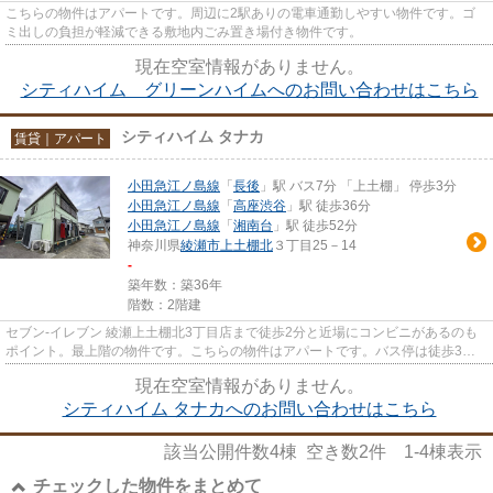
こちらの物件はアパートです。周辺に2駅ありの電車通勤しやすい物件です。ゴ
ミ出しの負担が軽減できる敷地内ごみ置き場付き物件です。
現在空室情報がありません。
シティハイム グリーンハイムへのお問い合わせはこちら
シティハイム タナカ
賃貸｜アパート
小田急江ノ島線
「
長後
」駅 バス7分 「上土棚」 停歩3分
小田急江ノ島線
「
高座渋谷
」駅 徒歩36分
小田急江ノ島線
「
湘南台
」駅 徒歩52分
神奈川県
綾瀬市
上土棚北
３丁目25－14
-
築年数：築36年
階数：2階建
セブン‐イレブン 綾瀬上土棚北3丁目店まで徒歩2分と近場にコンビニがあるのも
ポイント。最上階の物件です。こちらの物件はアパートです。バス停は徒歩3分
以内で、重い荷物があっても安...
現在空室情報がありません。
シティハイム タナカへのお問い合わせはこちら
該当公開件数
4
棟 空き数
2
件
1-4
棟表示
チェックした物件をまとめて