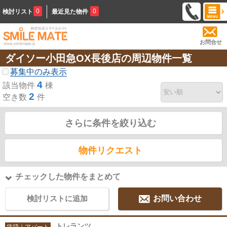
0
0
検討リスト
最近見た物件
お問合せ
ダイソー小田急OX長後店の周辺物件一覧
募集中のみ表示
4
該当物件
棟
2
空き数
件
さらに条件を絞り込む
物件リクエスト
チェックした物件をまとめて
検討リストに追加
お問い合わせ
トレランツ
賃貸｜アパート