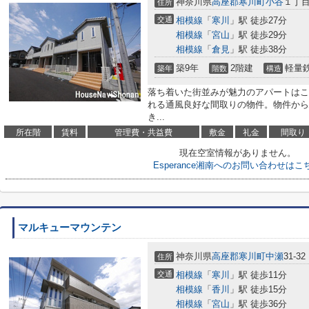
神奈川県
高座郡寒川町
小谷
１丁
住所
交通
相模線
「
寒川
」駅 徒歩27分
相模線
「
宮山
」駅 徒歩29分
相模線
「
倉見
」駅 徒歩38分
築9年
2階建
軽量
築年
階数
構造
落ち着いた街並みが魅力のアパートはこ
れる通風良好な間取りの物件。物件から
き...
所在階
賃料
管理費・共益費
敷金
礼金
間取り
現在空室情報がありません。
Esperance湘南へのお問い合わせはこ
マルキューマウンテン
神奈川県
高座郡寒川町
中瀬
31-32
住所
交通
相模線
「
寒川
」駅 徒歩11分
相模線
「
香川
」駅 徒歩15分
相模線
「
宮山
」駅 徒歩36分