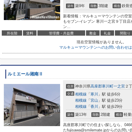
築9年
3階建
鉄骨
築年
階数
構造
新着情報：マルキューマウンテンの空室
もセブン‐イレブン 寒川一之宮９丁目店が
ン...
所在階
賃料
管理費・共益費
敷金
礼金
間取り
現在空室情報がありません。
マルキューマウンテンへのお問い合わせは
ルミエール湘南Ⅱ
神奈川県
高座郡寒川町
一之宮
２丁
住所
交通
相模線
「
寒川
」駅 徒歩6分
相模線
「
宮山
」駅 徒歩23分
相模線
「
香川
」駅 徒歩29分
築13年
2階建
軽量
築年
階数
構造
高座郡寒川町での住まい探しなら、0466-
たfujisawa@smilemate.jpから