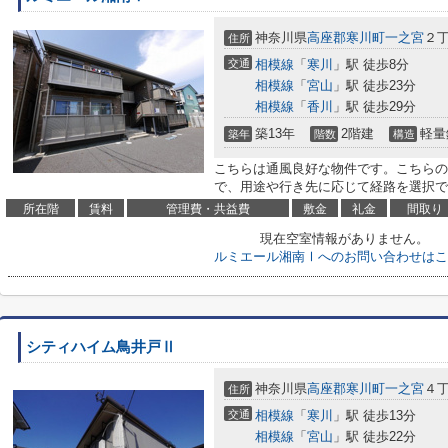
神奈川県
高座郡寒川町
一之宮
２丁
住所
交通
相模線
「
寒川
」駅 徒歩8分
相模線
「
宮山
」駅 徒歩23分
相模線
「
香川
」駅 徒歩29分
築13年
2階建
軽量
築年
階数
構造
こちらは通風良好な物件です。こちらの
で、用途や行き先に応じて経路を選択で
所在階
賃料
管理費・共益費
敷金
礼金
間取り
現在空室情報がありません。
ルミエール湘南Ⅰへのお問い合わせはこ
シティハイム鳥井戸Ⅱ
神奈川県
高座郡寒川町
一之宮
４丁
住所
交通
相模線
「
寒川
」駅 徒歩13分
相模線
「
宮山
」駅 徒歩22分