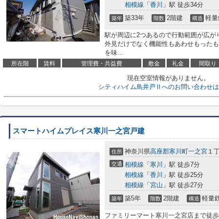
相模線
「
香川
」駅 徒歩34分
築33年
2階建
軽量
築年
階数
構造
駅が周辺に2つあるので行動範囲が広が
外見だけでなく機能性もあわせもったも
を味...
所在階
賃料
管理費・共益費
敷金
礼金
間取り
現在空室情報がありません。
シティハイム鳥井戸Ⅱへのお問い合わせは
スマートハイムプレイス寒川一之宮戸建
神奈川県
高座郡寒川町
一之宮
１丁
住所
交通
相模線
「
寒川
」駅 徒歩7分
相模線
「
香川
」駅 徒歩25分
相模線
「
宮山
」駅 徒歩27分
築5年
2階建
軽量
築年
階数
構造
ファミリーマート寒川一之宮店まで徒歩