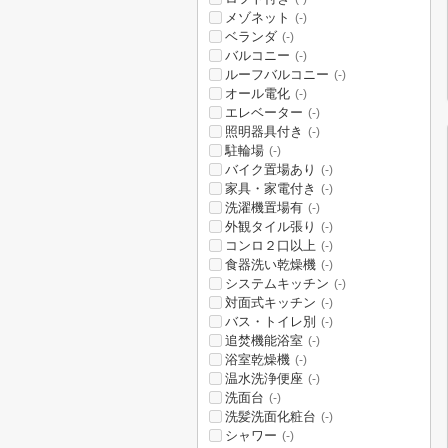
メゾネット
(-)
ベランダ
(-)
バルコニー
(-)
ルーフバルコニー
(-)
オール電化
(-)
エレベーター
(-)
照明器具付き
(-)
駐輪場
(-)
バイク置場あり
(-)
家具・家電付き
(-)
洗濯機置場有
(-)
外観タイル張り
(-)
コンロ２口以上
(-)
食器洗い乾燥機
(-)
システムキッチン
(-)
対面式キッチン
(-)
バス・トイレ別
(-)
追焚機能浴室
(-)
浴室乾燥機
(-)
温水洗浄便座
(-)
洗面台
(-)
洗髪洗面化粧台
(-)
シャワー
(-)