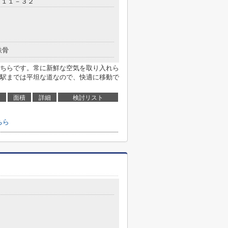
目１１－３２
鉄骨
ちらです。常に新鮮な空気を取り入れら
駅までは平坦な道なので、快適に移動で
面積
詳細
検討リスト
ちら