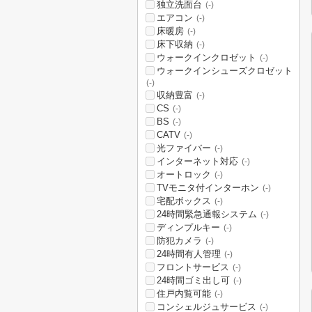
独立洗面台
(-)
エアコン
(-)
床暖房
(-)
床下収納
(-)
ウォークインクロゼット
(-)
ウォークインシューズクロゼット
(-)
収納豊富
(-)
CS
(-)
BS
(-)
CATV
(-)
光ファイバー
(-)
インターネット対応
(-)
オートロック
(-)
TVモニタ付インターホン
(-)
宅配ボックス
(-)
24時間緊急通報システム
(-)
ディンプルキー
(-)
防犯カメラ
(-)
24時間有人管理
(-)
フロントサービス
(-)
24時間ゴミ出し可
(-)
住戸内覧可能
(-)
コンシェルジュサービス
(-)