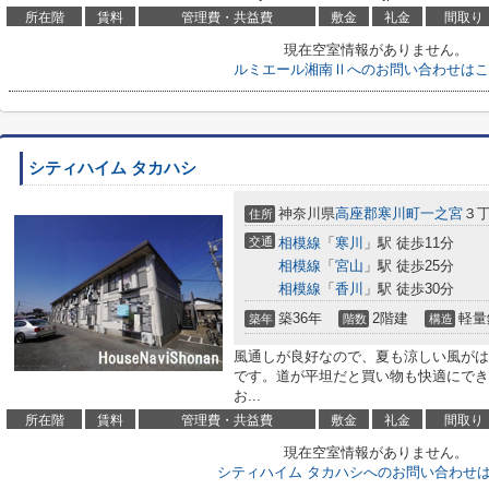
所在階
賃料
管理費・共益費
敷金
礼金
間取り
現在空室情報がありません。
ルミエール湘南Ⅱへのお問い合わせはこ
シティハイム タカハシ
神奈川県
高座郡寒川町
一之宮
３丁
住所
交通
相模線
「
寒川
」駅 徒歩11分
相模線
「
宮山
」駅 徒歩25分
相模線
「
香川
」駅 徒歩30分
築36年
2階建
軽量
築年
階数
構造
風通しが良好なので、夏も涼しい風がは
です。道が平坦だと買い物も快適にでき
お...
所在階
賃料
管理費・共益費
敷金
礼金
間取り
現在空室情報がありません。
シティハイム タカハシへのお問い合わせ