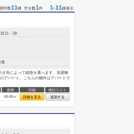
11
1
1-11
開件数
棟 空き数
件
棟表示
目11－29
鉄骨
行き先によって経路を選べます。洗濯物
のアパート。こちらの物件はアパートで
面積
詳細
検討リスト
40.69㎡
詳細を見る
追加する