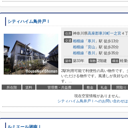
シティハイム鳥井戸Ⅰ
神奈川県
高座郡寒川町
一之宮
４丁
住所
交通
相模線
「
寒川
」駅 徒歩13分
相模線
「
宮山
」駅 徒歩20分
相模線
「
香川
」駅 徒歩35分
築33年
2階建
軽量
築年
階数
構造
2駅利用可能で利便性の高い物件です。
いただける物件です。風通しが良好なの
す。...
所在階
賃料
管理費・共益費
敷金
礼金
間取り
現在空室情報がありません。
シティハイム鳥井戸Ⅰへのお問い合わせは
ルミエール湘南Ⅰ