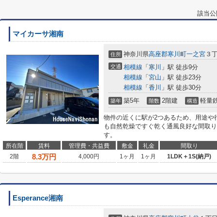
該当公
マイカーサ湘南
神奈川県
高座郡寒川町
一之宮
３丁
住所
交通
相模線
「
寒川
」駅 徒歩9分
相模線
「
宮山
」駅 徒歩23分
相模線
「
香川
」駅 徒歩30分
築5年
2階建
軽量
築年
階数
構造
物件の近くに駅が2つあるため、用途や
も自然乾燥ですぐ乾く通風良好な間取り
す。
所在階
賃料
管理費・共益費
敷金
礼金
間取り
8.3
万円
2階
4,000円
1ヶ月
1ヶ月
1LDK＋1S(納戸)
Esperance湘南