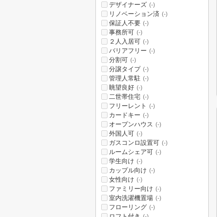
デザイナーズ
(-)
リノベーション済
(-)
保証人不要
(-)
事務所可
(-)
２人入居可
(-)
バリアフリー
(-)
分割可
(-)
分譲タイプ
(-)
管理人常駐
(-)
眺望良好
(-)
二世帯住宅
(-)
フリーレント
(-)
カードキー
(-)
オープンハウス
(-)
外国人可
(-)
ガスコンロ設置可
(-)
ルームシェア可
(-)
学生向け
(-)
カップル向け
(-)
女性向け
(-)
ファミリー向け
(-)
室内洗濯機置場
(-)
フローリング
(-)
ロフト付き
(-)