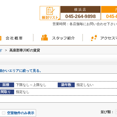
横浜店
045-264-9898
045-
営業時間：各店舗毎にお問い合わせ下さ
す
>
高座郡寒川町の賃貸
細かいエリアに絞って見る。
面積
下限なし～上限なし
築年数
指定しない
間取り
指定なし
並び順：
空室物件のみ表示