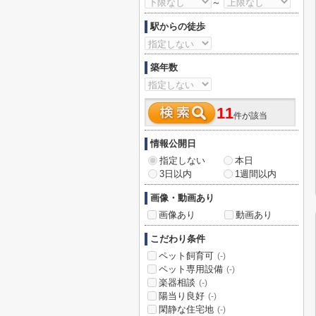
～
駅からの徒歩
築年数
11
件が該当
情報公開日
指定しない
本日
3日以内
1週間以内
画像・動画あり
画像あり
動画あり
こだわり条件
ペット飼育可
(-)
ペット専用設備
(-)
楽器相談
(-)
陽当り良好
(-)
閑静な住宅地
(-)