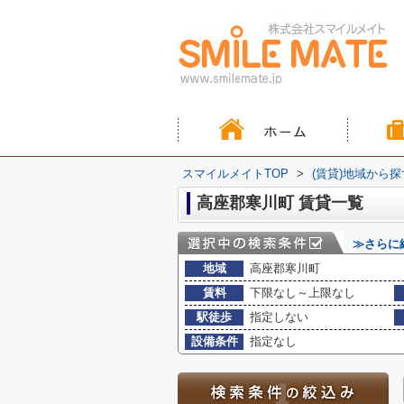
スマイルメイトTOP
>
(賃貸)地域から探
高座郡寒川町 賃貸一覧
≫さらに
地域
高座郡寒川町
賃料
下限なし～上限なし
駅徒歩
指定しない
設備条件
指定なし