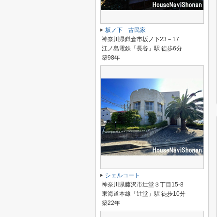
坂ノ下 古民家
神奈川県鎌倉市坂ノ下23－17
江ノ島電鉄「長谷」駅 徒歩6分
築98年
シェルコート
神奈川県藤沢市辻堂３丁目15-8
東海道本線「辻堂」駅 徒歩10分
築22年