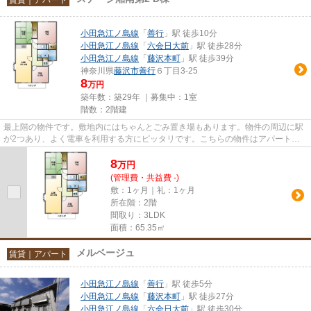
小田急江ノ島線
「
善行
」駅 徒歩10分
小田急江ノ島線
「
六会日大前
」駅 徒歩28分
小田急江ノ島線
「
藤沢本町
」駅 徒歩39分
神奈川県
藤沢市
善行
６丁目3-25
8
万円
築年数：築29年 ｜募集中：
1室
階数：2階建
最上階の物件です。敷地内にはちゃんとごみ置き場もあります。物件の周辺に駅
が2つあり、よく電車を利用する方にピッタリです。こちらの物件はアパートで
す。
8
万
円
(管理費・共益費 -)
敷：1ヶ月｜礼：1ヶ月
所在階：2階
間取り：3LDK
面積：65.35㎡
メルベージュ
賃貸｜アパート
小田急江ノ島線
「
善行
」駅 徒歩5分
小田急江ノ島線
「
藤沢本町
」駅 徒歩27分
小田急江ノ島線
「
六会日大前
」駅 徒歩30分