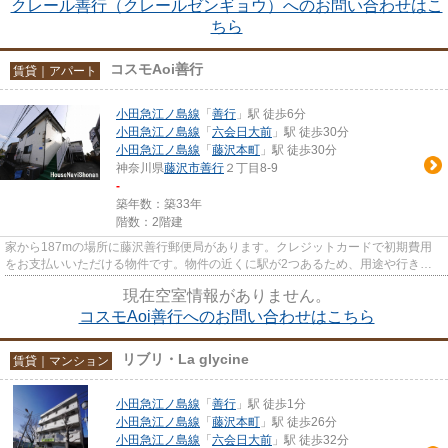
クレール善行（クレールゼンギョウ）へのお問い合わせはこ
ちら
コスモAoi善行
賃貸｜アパート
小田急江ノ島線
「
善行
」駅 徒歩6分
小田急江ノ島線
「
六会日大前
」駅 徒歩30分
小田急江ノ島線
「
藤沢本町
」駅 徒歩30分
神奈川県
藤沢市
善行
２丁目8-9
-
築年数：築33年
階数：2階建
家から187mの場所に藤沢善行郵便局があります。クレジットカードで初期費用
をお支払いいただける物件です。物件の近くに駅が2つあるため、用途や行き先
によって経路を選べます。敷地内...
現在空室情報がありません。
コスモAoi善行へのお問い合わせはこちら
リブリ・La glycine
賃貸｜マンション
小田急江ノ島線
「
善行
」駅 徒歩1分
小田急江ノ島線
「
藤沢本町
」駅 徒歩26分
小田急江ノ島線
「
六会日大前
」駅 徒歩32分