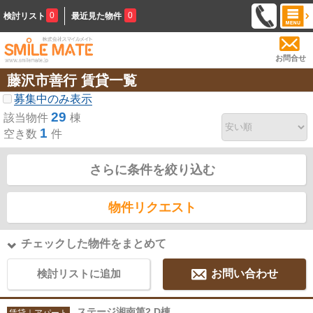
0
0
検討リスト
最近見た物件
お問合せ
藤沢市善行 賃貸一覧
募集中のみ表示
29
該当物件
棟
1
空き数
件
さらに条件を絞り込む
物件リクエスト
チェックした物件をまとめて
検討リストに追加
お問い合わせ
ステージ湘南第2 D棟
賃貸｜アパート