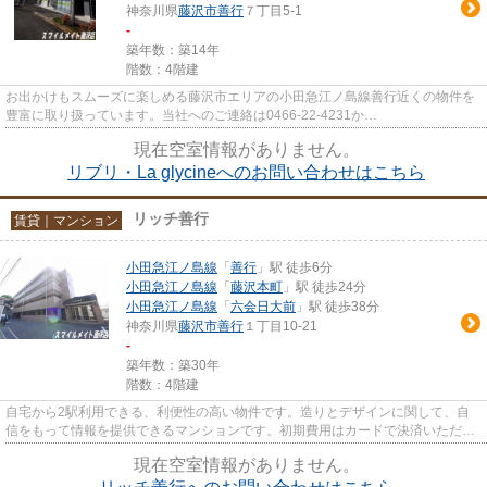
神奈川県
藤沢市
善行
７丁目5-1
-
築年数：築14年
階数：4階建
お出かけもスムーズに楽しめる藤沢市エリアの小田急江ノ島線善行近くの物件を
豊富に取り扱っています。当社へのご連絡は0466-22-4231か
fujisawa@smilemate.jpからお願いします。
現在空室情報がありません。
リブリ・La glycineへのお問い合わせはこちら
リッチ善行
賃貸｜マンション
小田急江ノ島線
「
善行
」駅 徒歩6分
小田急江ノ島線
「
藤沢本町
」駅 徒歩24分
小田急江ノ島線
「
六会日大前
」駅 徒歩38分
神奈川県
藤沢市
善行
１丁目10-21
-
築年数：築30年
階数：4階建
自宅から2駅利用できる、利便性の高い物件です。造りとデザインに関して、自
信をもって情報を提供できるマンションです。初期費用はカードで決済いただけ
ます。最上階の物件です。敷地...
現在空室情報がありません。