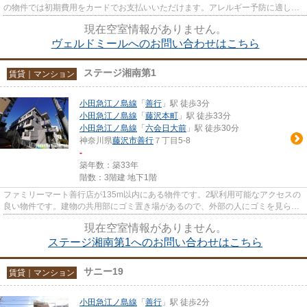
の物件では初期費用をカードでお支払いいただけます。アレルギー予防に適し
た、通気性の良い安心の物件です...
現在空室情報がありません。
ヴェルドミールへのお問い合わせはこちら
ステージ湘南第1
賃貸｜マンション
小田急江ノ島線
「
善行
」駅 徒歩3分
小田急江ノ島線
「
藤沢本町
」駅 徒歩33分
小田急江ノ島線
「
六会日大前
」駅 徒歩30分
神奈川県
藤沢市
善行
７丁目5-8
-
築年数：築33年
階数：3階建 地下1階
ファミリーマート善行店が135m以内にある物件です。2駅利用可能なアクセスの
良い物件です。建物の共用部にゴミ置き場があるので、外部の人にゴミを見られ
るなどのトラブル回避につなが...
現在空室情報がありません。
ステージ湘南第1へのお問い合わせはこちら
サニー19
賃貸｜マンション
小田急江ノ島線
「
善行
」駅 徒歩2分