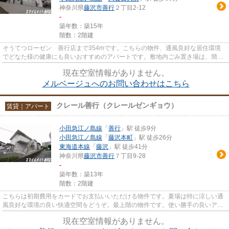
神奈川県
藤沢市
善行
２丁目2-12
-
築年数：築15年
階数：2階建
そうてつローゼン 善行店まで354mです。こちらの物件、通風良好な居住環境
でどなた様の健康にも良いおすすめのアパートです。敷地内ごみ置き場は、簡単
にごみ捨てができるのが魅力です。
現在空室情報がありません。
メルベージュへのお問い合わせはこちら
クレール善行（クレールゼンギョウ）
賃貸｜アパート
小田急江ノ島線
「
善行
」駅 徒歩9分
小田急江ノ島線
「
藤沢本町
」駅 徒歩26分
東海道本線
「
藤沢
」駅 徒歩41分
神奈川県
藤沢市
善行
７丁目9-28
-
築年数：築13年
階数：2階建
こちらは初期費用をカードでお支払いいただける物件です。夏場は特に涼しい通
風良好な環境の良い快適空間をどうぞ。最上階の物件です。使い勝手の良いアパ
ートでイチオシの物件です。...
現在空室情報がありません。