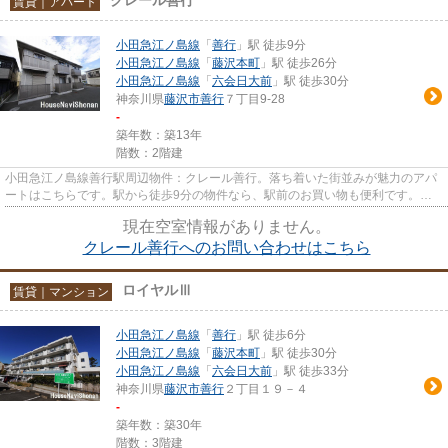
賃貸｜アパート
小田急江ノ島線
「
善行
」駅 徒歩9分
小田急江ノ島線
「
藤沢本町
」駅 徒歩26分
小田急江ノ島線
「
六会日大前
」駅 徒歩30分
神奈川県
藤沢市
善行
７丁目9-28
-
築年数：築13年
階数：2階建
小田急江ノ島線善行駅周辺物件：クレール善行。落ち着いた街並みが魅力のアパ
ートはこちらです。駅から徒歩9分の物件なら、駅前のお買い物も便利です。こ
だわり条件、通風良好のシンプ...
現在空室情報がありません。
クレール善行へのお問い合わせはこちら
ロイヤルⅢ
賃貸｜マンション
小田急江ノ島線
「
善行
」駅 徒歩6分
小田急江ノ島線
「
藤沢本町
」駅 徒歩30分
小田急江ノ島線
「
六会日大前
」駅 徒歩33分
神奈川県
藤沢市
善行
２丁目１９－４
-
築年数：築30年
階数：3階建