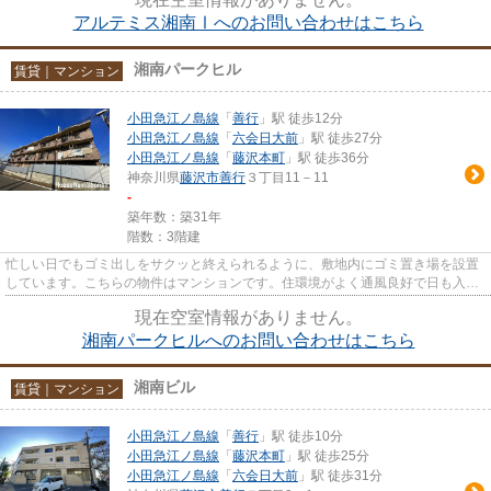
アルテミス湘南Ⅰへのお問い合わせはこちら
湘南パークヒル
賃貸｜マンション
小田急江ノ島線
「
善行
」駅 徒歩12分
小田急江ノ島線
「
六会日大前
」駅 徒歩27分
小田急江ノ島線
「
藤沢本町
」駅 徒歩36分
神奈川県
藤沢市
善行
３丁目11－11
-
築年数：築31年
階数：3階建
忙しい日でもゴミ出しをサクッと終えられるように、敷地内にゴミ置き場を設置
しています。こちらの物件はマンションです。住環境がよく通風良好で日も入る
マンションをご提供します。...
現在空室情報がありません。
湘南パークヒルへのお問い合わせはこちら
湘南ビル
賃貸｜マンション
小田急江ノ島線
「
善行
」駅 徒歩10分
小田急江ノ島線
「
藤沢本町
」駅 徒歩25分
小田急江ノ島線
「
六会日大前
」駅 徒歩31分