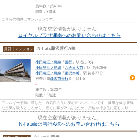
-
築年数：築41年
階数：3階建
こちらの物件はマンションです。
現在空室情報がありません。
ロイヤルプラザ湘南へのお問い合わせはこちら
N-flats藤沢善行A棟
賃貸｜マンション
小田急江ノ島線
「
善行
」駅 徒歩9分
小田急江ノ島線
「
六会日大前
」駅 徒歩26分
小田急江ノ島線
「
藤沢本町
」駅 徒歩37分
神奈川県
藤沢市
善行
５丁目1-5
-
築年数：築23年
階数：3階建
アレルギー予防に適した、通気性の良い安心のマンションです。健康な体は新鮮
な空気を吸うところから。近くに駅が2つあるため、用途や行き先に応じて駅を
選べる物件です。建物の共用部...
現在空室情報がありません。
N-flats藤沢善行A棟へのお問い合わせはこちら
クレール善行