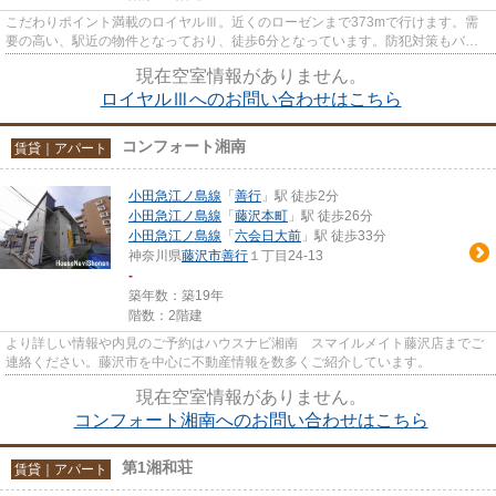
こだわりポイント満載のロイヤルⅢ。近くのローゼンまで373mで行けます。需
要の高い、駅近の物件となっており、徒歩6分となっています。防犯対策もバッ
チリなマンションタイプの物件で...
現在空室情報がありません。
ロイヤルⅢへのお問い合わせはこちら
コンフォート湘南
賃貸｜アパート
小田急江ノ島線
「
善行
」駅 徒歩2分
小田急江ノ島線
「
藤沢本町
」駅 徒歩26分
小田急江ノ島線
「
六会日大前
」駅 徒歩33分
神奈川県
藤沢市
善行
１丁目24-13
-
築年数：築19年
階数：2階建
より詳しい情報や内見のご予約はハウスナビ湘南 スマイルメイト藤沢店までご
連絡ください。藤沢市を中心に不動産情報を数多くご紹介しています。
現在空室情報がありません。
コンフォート湘南へのお問い合わせはこちら
第1湘和荘
賃貸｜アパート