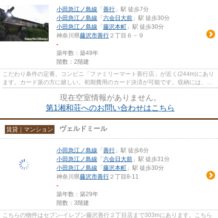
小田急江ノ島線
「
善行
」駅 徒歩7分
小田急江ノ島線
「
六会日大前
」駅 徒歩30分
小田急江ノ島線
「
藤沢本町
」駅 徒歩30分
神奈川県
藤沢市
善行
２丁目６－９
-
築年数：築49年
階数：2階建
こだわり条件の定番。コンビニ「ファミリーマート善行店」が近く(244m)にあり
ます。カード派の方に嬉しい。初期費用のカード決済が可能です。収納には、ど
なたでも気軽に扱える押入が...
現在空室情報がありません。
第1湘和荘へのお問い合わせはこちら
ヴェルドミール
賃貸｜マンション
小田急江ノ島線
「
善行
」駅 徒歩6分
小田急江ノ島線
「
六会日大前
」駅 徒歩31分
小田急江ノ島線
「
藤沢本町
」駅 徒歩30分
神奈川県
藤沢市
善行
２丁目8-11
-
築年数：築29年
階数：3階建
こちらの物件はセブン-イレブン藤沢善行２丁目店まで303mにあります。こちら