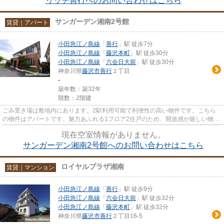
リッチ善行へのお問い合わせはこちら
サンガーデン湘南2号館
賃貸｜アパート
小田急江ノ島線
「
善行
」駅 徒歩7分
小田急江ノ島線
「
藤沢本町
」駅 徒歩30分
小田急江ノ島線
「
六会日大前
」駅 徒歩30分
神奈川県
藤沢市
善行
２丁目
-
築年数：築32年
階数：2階建
ごみ置き場は敷地内にあります。2駅利用可能で利便性の高い物件です。こちら
の物件はアパートです。魅力あふれる1フロア2住戸のため、開放感が嬉しい物件
です。四季折々の風を感じられ...
現在空室情報がありません。
サンガーデン湘南2号館へのお問い合わせはこちら
ロイヤルプラザ湘南
賃貸｜マンション
小田急江ノ島線
「
善行
」駅 徒歩9分
小田急江ノ島線
「
六会日大前
」駅 徒歩32分
小田急江ノ島線
「
藤沢本町
」駅 徒歩32分
神奈川県
藤沢市
善行
２丁目16-5