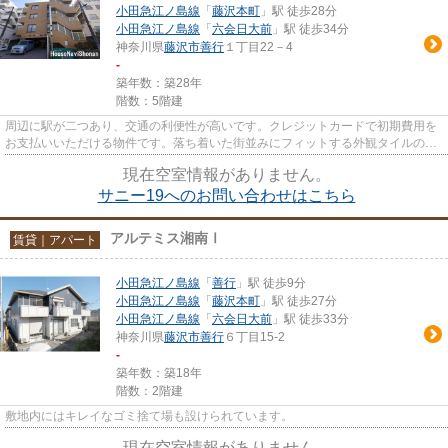
小田急江ノ島線
「
藤沢本町
」駅 徒歩28分
小田急江ノ島線
「
六会日大前
」駅 徒歩34分
神奈川県
藤沢市
善行
１丁目22－4
-
築年数：築28年
階数：5階建
周辺に駅が二つあり、交通の利便性が高いです。クレジットカードで初期費用を
お支払いいただける物件です。落ち着いた街並みにフィットする外観タイルの物
件。造りとデザインに関して...
現在空室情報がありません。
サニー19へのお問い合わせはこちら
アルテミス湘南Ⅰ
賃貸｜アパート
小田急江ノ島線
「
善行
」駅 徒歩9分
小田急江ノ島線
「
藤沢本町
」駅 徒歩27分
小田急江ノ島線
「
六会日大前
」駅 徒歩33分
神奈川県
藤沢市
善行
６丁目15-2
-
築年数：築18年
階数：2階建
敷地内にはキレイなゴミ捨て場も設けられています。
現在空室情報がありません。