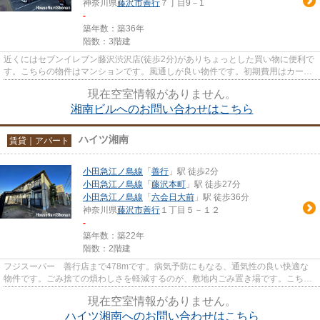
神奈川県
藤沢市
善行
７丁目9－1
-
築年数：築36年
階数：3階建
近くにはセブンイレブン藤沢渋沢店(徒歩2分)がありちょっとした買い物に便利で
す。こちらの物件はマンションです。風通しが良い物件です。初期費用はカード
で決済いただけます。敷地内...
現在空室情報がありません。
湘南ビルへのお問い合わせはこちら
ハイツ湘南
賃貸｜アパート
小田急江ノ島線
「
善行
」駅 徒歩2分
小田急江ノ島線
「
藤沢本町
」駅 徒歩27分
小田急江ノ島線
「
六会日大前
」駅 徒歩36分
神奈川県
藤沢市
善行
１丁目５－１２
-
築年数：築22年
階数：2階建
フジスーパー 善行店まで478mです。病気予防にもなる、通気性の良い快適な
物件です。ごみ捨ての煩わしさを軽減するのが、敷地内ごみ置き場です。こちら
は初期費用をカードでお支払い...
現在空室情報がありません。
ハイツ湘南へのお問い合わせはこちら