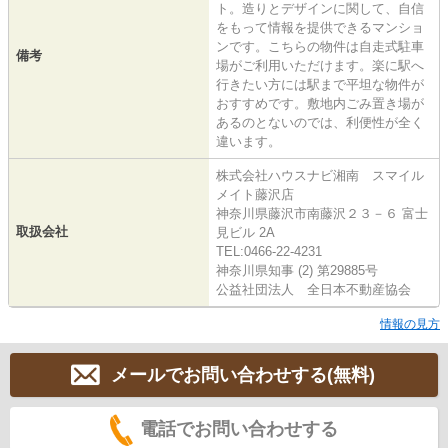
ト。造りとデザインに関して、自信
をもって情報を提供できるマンショ
ンです。こちらの物件は自走式駐車
備考
場がご利用いただけます。楽に駅へ
行きたい方には駅まで平坦な物件が
おすすめです。敷地内ごみ置き場が
あるのとないのでは、利便性が全く
違います。
株式会社ハウスナビ湘南 スマイル
メイト藤沢店
神奈川県藤沢市南藤沢２３－６ 富士
取扱会社
見ビル 2A
TEL:0466-22-4231
神奈川県知事 (2) 第29885号
公益社団法人 全日本不動産協会
情報の見方
メールでお問い合わせする(無料)
電話でお問い合わせする