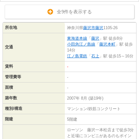
全9件を表示する
所在地
神奈川県
藤沢市
藤沢
1105-26
東海道本線
「
藤沢
」駅 徒歩8分
小田急江ノ島線
「
藤沢本町
」駅 徒歩
交通
14分
江ノ島電鉄
「
石上
」駅 徒歩15～16分
賃料
-
管理費等
-
面積
-
築年数
2007年 8月 (築19年)
種別/構造
マンション/鉄筋コンクリート
階建
5階建
ローソン 藤沢一本松店まで徒歩3分
と近場にコンビニがあるのもポイン