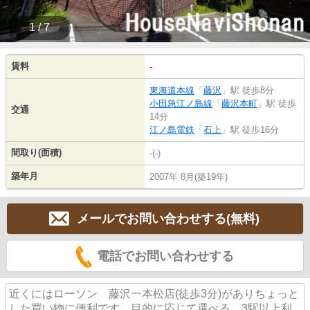
1 / 7
賃料
-
東海道本線
「
藤沢
」駅 徒歩8分
小田急江ノ島線
「
藤沢本町
」駅 徒歩
交通
14分
江ノ島電鉄
「
石上
」駅 徒歩16分
間取り(面積)
-(-)
築年月
2007年 8月(築19年)
メールでお問い合わせする(無料)
電話でお問い合わせする
近くにはローソン 藤沢一本松店(徒歩3分)がありちょっと
した買い物に便利です。目的に応じて選べる、3駅以上利