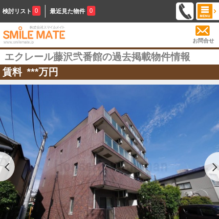
0
0
検討リスト
最近見た物件
お問合せ
エクレール藤沢弐番館の過去掲載物件情報
賃料
***
万円