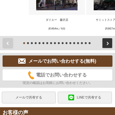
ダイエー 藤沢店
サミットストア
約464m／6分
約867
前
メールでお問い合わせする(無料)
電話でお問い合わせする
現況の確認はお気軽にお問い合わせください。
メールで共有する
LINEで共有する
お客様の声