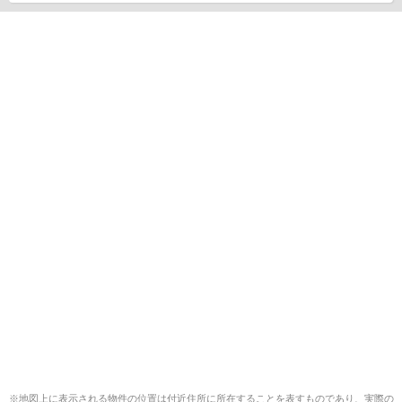
※地図上に表示される物件の位置は付近住所に所在することを表すものであり、実際の