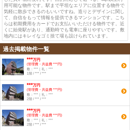
用可能な物件です。駅まで平坦なエリアに位置する物件で
気軽に散歩できるのもいいですね。造りとデザインに関し
て、自信をもって情報を提供できるマンションです。こち
らは初期費用をカードでお支払いいただける物件です。近
くに始発駅があり、通勤時でも電車に座りやすいです。敷
地内にはキレイなゴミ捨て場も設けられています。
過去掲載物件一覧
***
万円
(管理費・共益費 ***円)
敷：***｜礼：***
1階 / *** / ***
***
万円
(管理費・共益費 ***円)
敷：***｜礼：***
2階 / *** / ***
***
万円
(管理費・共益費 ***円)
敷：***｜礼：***
2階 / *** / ***