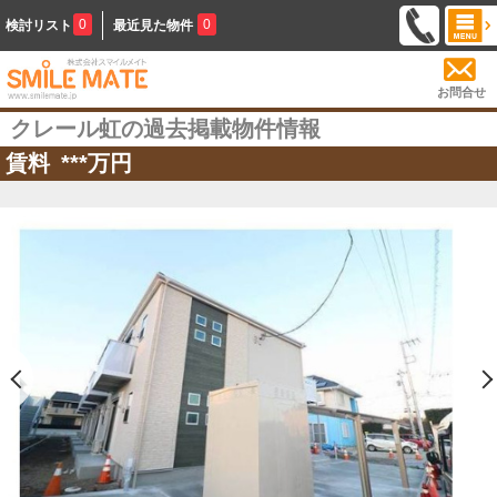
0
0
検討リスト
最近見た物件
お問合せ
クレール虹の過去掲載物件情報
賃料
***
万円