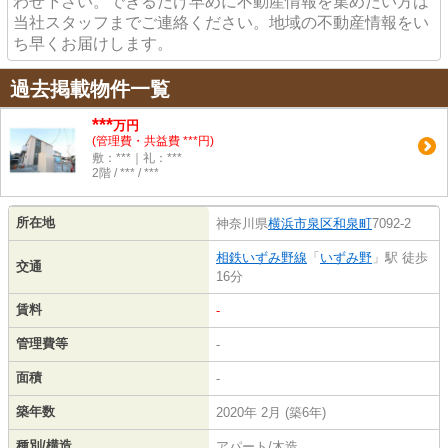
わせ下さい。できるだけ早めに不動産情報を集めたい方は
当社スタッフまでご連絡ください。地域の不動産情報をい
ち早くお届けします。
過去掲載物件一覧
***
万円
(管理費・共益費 ***円)
敷：***｜礼：***
2階 / *** / ***
所在地
神奈川県
横浜市泉区
和泉町
7092-2
相鉄いずみ野線
「
いずみ野
」駅 徒歩
交通
16分
賃料
-
管理費等
-
面積
-
築年数
2020年 2月 (築6年)
種別/構造
アパート/木造