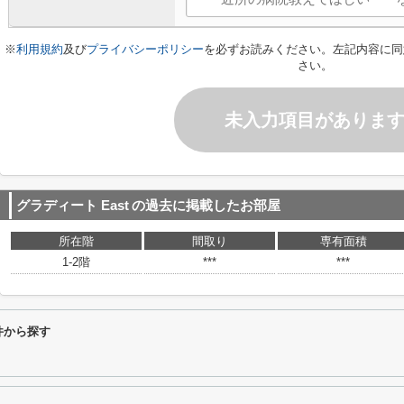
※
利用規約
及び
プライバシーポリシー
を必ずお読みください。左記内容に同
さい。
未入力項目がありま
グラディート East
の過去に掲載したお部屋
所在階
間取り
専有面積
1-2階
***
***
件から探す