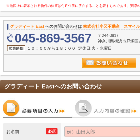
※地図上に表示される物件の位置は付近住所に所在することを表すものであり、実際
グラディート East
へのお問い合わせは
株式会社小又不動産 スマイル
045-869-3567
〒244-0817
神奈川県横浜市戸塚区吉田
１０：００から１８：００ 定休日:火・水曜日
グラディート East
へのお問い合わせ
お名前
必須