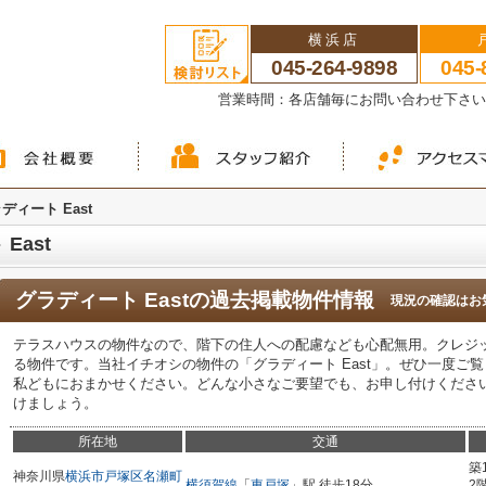
横浜店
045-264-9898
045-
営業時間：各店舗毎にお問い合わせ下さ
ディート East
East
グラディート East
の過去掲載物件情報
現況の確認はお
テラスハウスの物件なので、階下の住人への配慮なども心配無用。クレジ
る物件です。当社イチオシの物件の「グラディート East」。ぜひ一度ご
私どもにおまかせください。どんな小さなご要望でも、お申し付けくださ
けましょう。
所在地
交通
築
神奈川県
横浜市戸塚区
名瀬町
横須賀線
「
東戸塚
」駅 徒歩18分
2