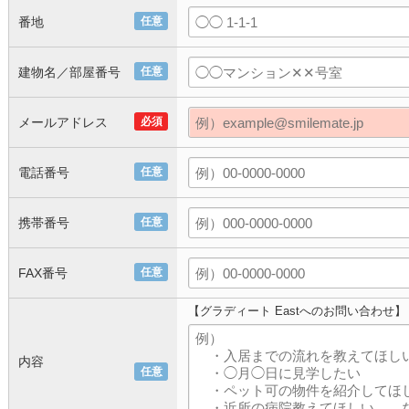
番地
任意
建物名／部屋番号
任意
メールアドレス
必須
電話番号
任意
携帯番号
任意
FAX番号
任意
【グラディート Eastへのお問い合わせ】
内容
任意