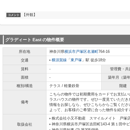
【外観】
コメント
グラディート East
の物件概要
所在地
神奈川県
横浜市戸塚区
名瀬町
764-16
横須賀線
「
東戸塚
」駅 徒歩18分
交通
賃料
-
管理費・共
面積
-
築年月（築
種別/構造
テラス / 軽量鉄骨
階建
こちらの物件では初期費用をカードでお支払い
ラスハウスの物件です。ぜひ一度見ていただきた
備考
情報をお探しなら、ぜひこちらからご覧くださ
よって、お客様のご希望に合った物件を紹介す
株式会社小又不動産 スマイルメイト 戸塚
神奈川県横浜市戸塚区吉田町143-4 第１田中ビ
取扱会社
神奈川県知事 (2) 第30548号