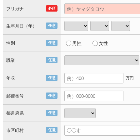
フリガナ
必須
生年月日（年）
任意
性別
任意
男性
女性
職業
任意
年収
任意
万円
郵便番号
任意
都道府県
任意
市区町村
任意