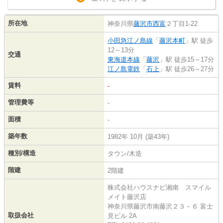
所在地
神奈川県
藤沢市
西富
２丁目1-22
小田急江ノ島線
「
藤沢本町
」駅 徒歩
12～13分
交通
東海道本線
「
藤沢
」駅 徒歩15～17分
江ノ島電鉄
「
石上
」駅 徒歩26～27分
賃料
-
管理費等
-
面積
-
築年数
1982年 10月 (築43年)
種別/構造
タウン/木造
階建
2階建
株式会社ハウスナビ湘南 スマイル
メイト藤沢店
神奈川県藤沢市南藤沢２３－６ 富士
取扱会社
見ビル 2A