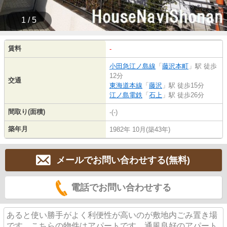
1 / 5
賃料
-
小田急江ノ島線
「
藤沢本町
」駅 徒歩
12分
交通
東海道本線
「
藤沢
」駅 徒歩15分
江ノ島電鉄
「
石上
」駅 徒歩26分
間取り(面積)
-(-)
築年月
1982年 10月(築43年)
メールでお問い合わせする(無料)
電話でお問い合わせする
あると使い勝手がよく利便性が高いのが敷地内ごみ置き場
です。こちらの物件はアパートです。通風良好のアパート