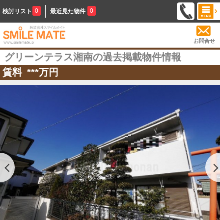
0
0
検討リスト
最近見た物件
お問合せ
グリーンテラス湘南の過去掲載物件情報
賃料
***
万円