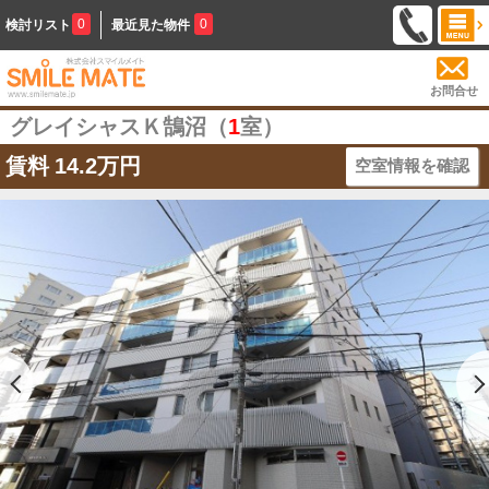
0
0
検討リスト
最近見た物件
お問合せ
グレイシャスＫ鵠沼（
1
室）
賃料
14.2万円
空室情報を確認