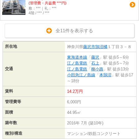
(管理費・共益費 ***円)
敷：***｜礼：***
4階 / *** / ***
全11件を表示する
所在地
神奈川県
藤沢市
鵠沼橘
１丁目３－８
東海道本線
「
藤沢
」駅 徒歩5～6分
江ノ島電鉄
「
石上
」駅 徒歩5～7分
交通
江ノ島電鉄
「
柳小路
」駅 徒歩13分
小田急江ノ島線
「
本鵠沼
」駅 徒歩17
～18分
賃料
14.2万円
管理費等
6,000円
面積
44.95㎡
築年数
2016年 7月 (築10年)
種別/構造
マンション/鉄筋コンクリート