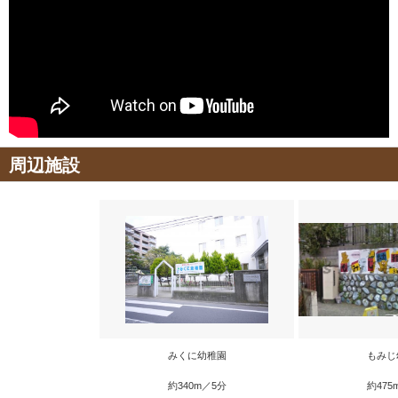
周辺施設
みくに幼稚園
もみじ
約340m／5分
約475