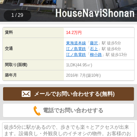
1 / 29
賃料
14.2万円
東海道本線
「
藤沢
」駅 徒歩5分
交通
江ノ島電鉄
「
石上
」駅 徒歩6分
江ノ島電鉄
「
柳小路
」駅 徒歩13分
間取り(面積)
1LDK(44.95㎡)
築年月
2016年 7月(築10年)
メールでお問い合わせする(無料)
電話でお問い合わせする
徒歩5分に駅があるので、歩きでも楽々とアクセスが出来
ます。設備良し・外観良しのイチオシの物件。お客様のお