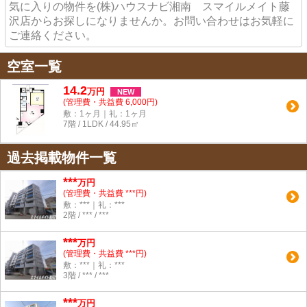
気に入りの物件を(株)ハウスナビ湘南 スマイルメイト藤
沢店からお探しになりませんか。お問い合わせはお気軽に
ご連絡ください。
空室一覧
14.2
万
円
NEW
(管理費・共益費 6,000円)
敷：1ヶ月｜礼：1ヶ月
7階 / 1LDK / 44.95㎡
過去掲載物件一覧
***
万円
(管理費・共益費 ***円)
敷：***｜礼：***
2階 / *** / ***
***
万円
(管理費・共益費 ***円)
敷：***｜礼：***
3階 / *** / ***
***
万円