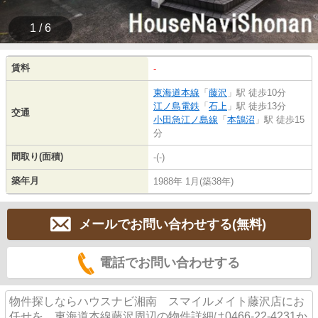
1 / 6
賃料
-
東海道本線
「
藤沢
」駅 徒歩10分
江ノ島電鉄
「
石上
」駅 徒歩13分
交通
小田急江ノ島線
「
本鵠沼
」駅 徒歩15
分
間取り(面積)
-(-)
築年月
1988年 1月(築38年)
メールでお問い合わせする(無料)
電話でお問い合わせする
物件探しならハウスナビ湘南 スマイルメイト藤沢店にお
任せを。東海道本線藤沢周辺の物件詳細は0466-22-4231か