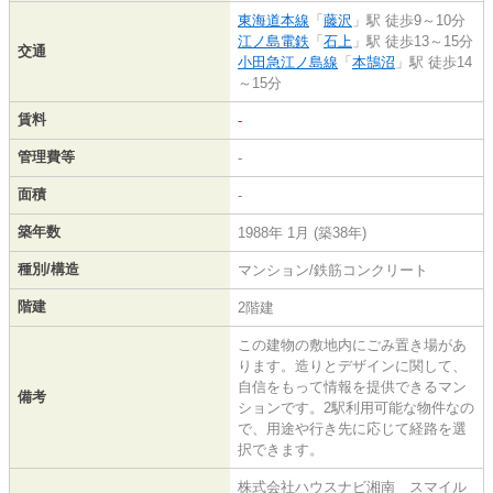
東海道本線
「
藤沢
」駅 徒歩9～10分
江ノ島電鉄
「
石上
」駅 徒歩13～15分
交通
小田急江ノ島線
「
本鵠沼
」駅 徒歩14
～15分
賃料
-
管理費等
-
面積
-
築年数
1988年 1月 (築38年)
種別/構造
マンション/鉄筋コンクリート
階建
2階建
この建物の敷地内にごみ置き場があ
ります。造りとデザインに関して、
自信をもって情報を提供できるマン
備考
ションです。2駅利用可能な物件なの
で、用途や行き先に応じて経路を選
択できます。
株式会社ハウスナビ湘南 スマイル