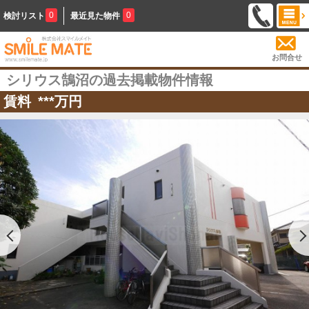
0
0
検討リスト
最近見た物件
お問合せ
シリウス鵠沼の過去掲載物件情報
賃料
***
万円