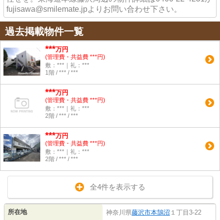
fujisawa@smilemate.jpよりお問い合わせ下さい。
過去掲載物件一覧
***
万円
(管理費・共益費 ***円)
敷：***｜礼：***
1階 / *** / ***
***
万円
(管理費・共益費 ***円)
敷：***｜礼：***
2階 / *** / ***
***
万円
(管理費・共益費 ***円)
敷：***｜礼：***
2階 / *** / ***
全4件を表示する
所在地
神奈川県
藤沢市
本鵠沼
１丁目3-22