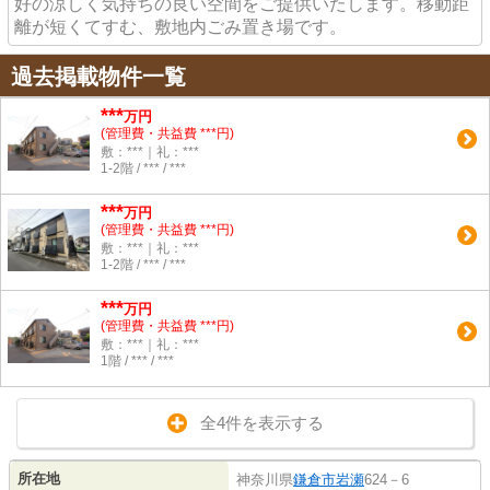
好の涼しく気持ちの良い空間をご提供いたします。移動距
離が短くてすむ、敷地内ごみ置き場です。
過去掲載物件一覧
***
万円
(管理費・共益費 ***円)
敷：***｜礼：***
1-2階 / *** / ***
***
万円
(管理費・共益費 ***円)
敷：***｜礼：***
1-2階 / *** / ***
***
万円
(管理費・共益費 ***円)
敷：***｜礼：***
1階 / *** / ***
全4件を表示する
所在地
神奈川県
鎌倉市
岩瀬
624－6