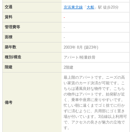
交通
京浜東北線
「
大船
」駅 徒歩20分
賃料
-
管理費等
-
面積
-
築年数
2003年 8月 (築23年)
種別/構造
アパート/軽量鉄骨
階建
2階建
最上階のアパートです。ニーズの高
い家賃のカード決済が可能です。こ
ちらは通風良好な物件です。こちら
の物件はアパートです。始発駅が近
く、乗車中座席に座りやすいです。
備考
忙しい朝に遠くまでゴミ捨てに行か
ずに済むように、共用部にゴミ置き
場が付いています。3沿線以上利用可
で、アクセスの良さが魅力の立地で
す。