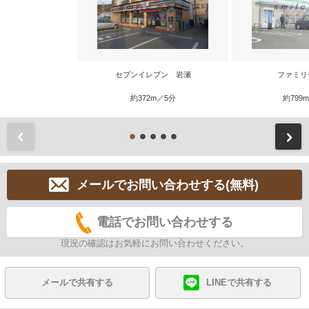
セブンイレブン 岩瀬
ファミリ
約372m／5分
約799
前
メールでお問い合わせする(無料)
電話でお問い合わせする
現況の確認はお気軽にお問い合わせください。
メールで共有する
LINEで共有する