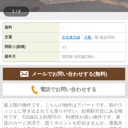
1 / 4
賃料
-
交通
京浜東北線
「
大船
」駅 徒歩20分
間取り(面積)
-(-)
築年月
2003年 8月(築23年)
メールでお問い合わせする(無料)
電話でお問い合わせする
最上階の物件です。こちらの物件はアパートです。朝のラ
ッシュに巻き込まれても座りやすい、始発駅付近にある物
件です。3沿線以上利用可の、利便性が高い物件です。家
賃のカード決済で、賢くポイントを貯めませんか。通風良