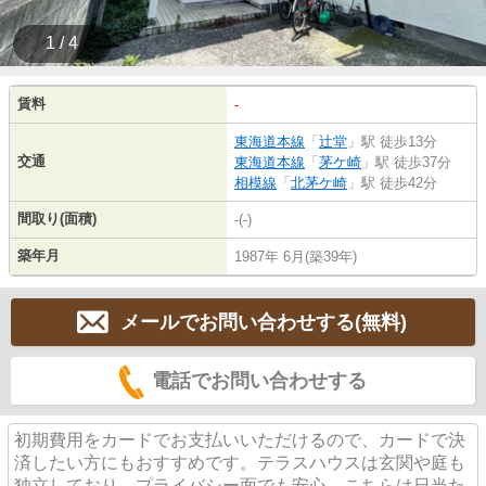
1 / 4
賃料
-
東海道本線
「
辻堂
」駅 徒歩13分
交通
東海道本線
「
茅ケ崎
」駅 徒歩37分
相模線
「
北茅ケ崎
」駅 徒歩42分
間取り(面積)
-(-)
築年月
1987年 6月(築39年)
メールでお問い合わせする(無料)
電話でお問い合わせする
初期費用をカードでお支払いいただけるので、カードで決
済したい方にもおすすめです。テラスハウスは玄関や庭も
独立しており、プライバシー面でも安心。こちらは日当た