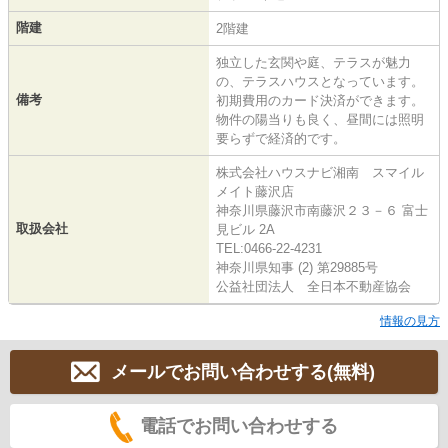
階建
2階建
独立した玄関や庭、テラスが魅力
の、テラスハウスとなっています。
備考
初期費用のカード決済ができます。
物件の陽当りも良く、昼間には照明
要らずで経済的です。
株式会社ハウスナビ湘南 スマイル
メイト藤沢店
神奈川県藤沢市南藤沢２３－６ 富士
取扱会社
見ビル 2A
TEL:0466-22-4231
神奈川県知事 (2) 第29885号
公益社団法人 全日本不動産協会
情報の見方
メールでお問い合わせする(無料)
電話でお問い合わせする