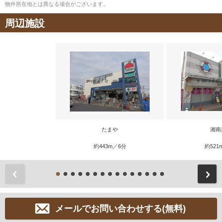
物件所在地とは異なる場合がございます。
周辺施設
たまや
湘南
約443m／6分
約521
前
メールでお問い合わせする(無料)