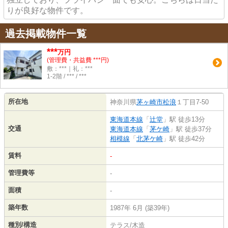
りが良好な物件です。
過去掲載物件一覧
***
万円
(管理費・共益費 ***円)
敷：***｜礼：***
1-2階 / *** / ***
所在地
神奈川県
茅ヶ崎市
松浪
１丁目7-50
東海道本線
「
辻堂
」駅 徒歩13分
交通
東海道本線
「
茅ケ崎
」駅 徒歩37分
相模線
「
北茅ケ崎
」駅 徒歩42分
賃料
-
管理費等
-
面積
-
築年数
1987年 6月 (築39年)
種別/構造
テラス/木造