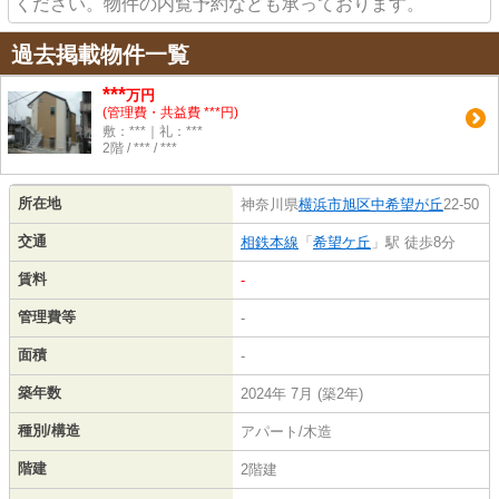
ください。物件の内覧予約なども承っております。
過去掲載物件一覧
***
万円
(管理費・共益費 ***円)
敷：***｜礼：***
2階 / *** / ***
所在地
神奈川県
横浜市旭区
中希望が丘
22-50
交通
相鉄本線
「
希望ケ丘
」駅 徒歩8分
賃料
-
管理費等
-
面積
-
築年数
2024年 7月 (築2年)
種別/構造
アパート/木造
階建
2階建