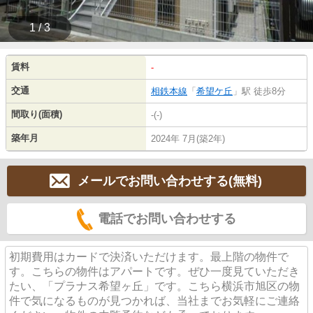
1 / 3
賃料
-
交通
相鉄本線
「
希望ケ丘
」駅 徒歩8分
間取り(面積)
-(-)
築年月
2024年 7月(築2年)
メールでお問い合わせする(無料)
電話でお問い合わせする
初期費用はカードで決済いただけます。最上階の物件で
す。こちらの物件はアパートです。ぜひ一度見ていただき
たい、「プラナス希望ヶ丘」です。こちら横浜市旭区の物
件で気になるものが見つかれば、当社までお気軽にご連絡