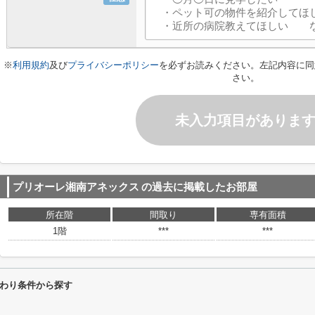
※
利用規約
及び
プライバシーポリシー
を必ずお読みください。左記内容に同
さい。
未入力項目がありま
プリオーレ湘南アネックス
の過去に掲載したお部屋
所在階
間取り
専有面積
1階
***
***
わり条件から探す