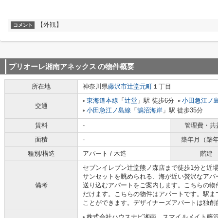
【外観】
コメント
プリオーレ湘南アネックス
の物件概要
所在地
神奈川県
藤沢市
辻堂元町
１丁目
東海道本線
「
辻堂
」駅 徒歩6分
小田急江ノ
交通
小田急江ノ島線
「
鵠沼海岸
」駅 徒歩35分
賃料
-
管理費・共
面積
-
築年月（築
種別/構造
アパート / 木造
階建
セブンイレブン辻堂熊ノ森店まで徒歩1分と近
サンセットを眺められる、海が近い贅沢なアパ
備考
送り込むアパートをご案内します。こちらの物
だけます。こちらの物件はアパートです。駅ま
ことができます。デザイナーズアパートは独創
株式会社ハウスナビ湘南 スマイルメイト藤