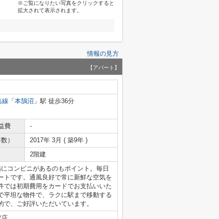
※ご覧になりたい写真をクリックすると
拡大されて表示されます。
情報の見方
【アパート】
島線
「
本鵠沼
」駅 徒歩36分
益費
-
年数）
2017年 3月 ( 築9年 )
2階建
場にコンビニがあるのもポイント。毎日
ートです。通風良好で常に新鮮な空気を
件では初期費用をカードでお支払いいた
で平坦な物件で、ラクに駅まで移動する
的で、ご好評いただいています。
沢店