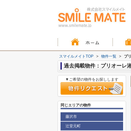
スマイルメイトTOP
>
物件一覧
>
プ
過去掲載物件：プリオーレ
▼ご希望の物件をお探しします
同じエリアの物件
藤沢市
辻堂元町