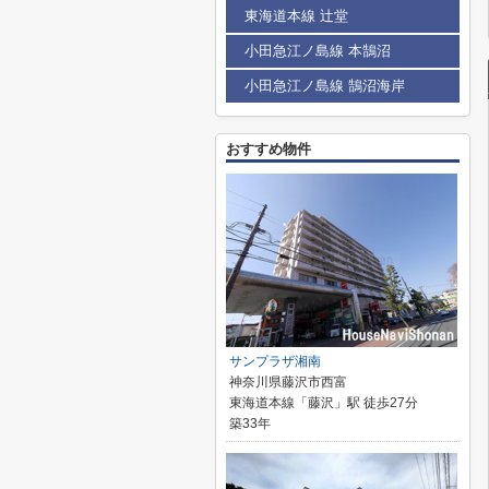
東海道本線 辻堂
小田急江ノ島線 本鵠沼
小田急江ノ島線 鵠沼海岸
おすすめ物件
サンプラザ湘南
神奈川県藤沢市西富
東海道本線「藤沢」駅 徒歩27分
築33年