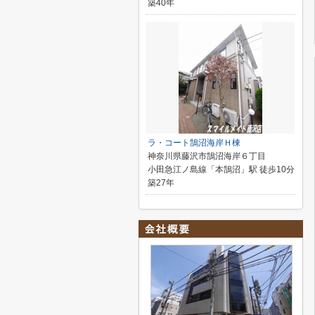
築40年
ラ・コート鵠沼海岸Ｈ棟
神奈川県藤沢市鵠沼海岸６丁目
小田急江ノ島線「本鵠沼」駅 徒歩10分
築27年