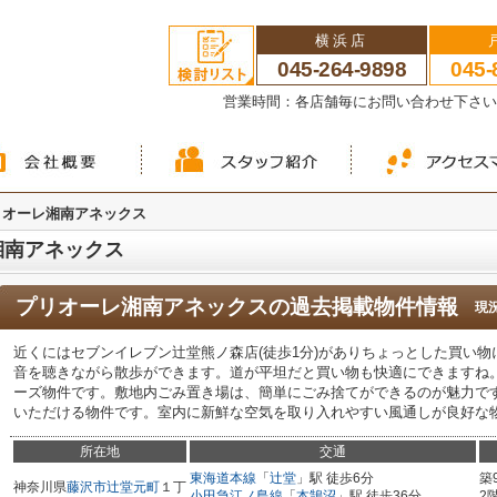
横浜店
045-264-9898
045-
営業時間：各店舗毎にお問い合わせ下さ
リオーレ湘南アネックス
湘南アネックス
プリオーレ湘南アネックス
の過去掲載物件情報
現
近くにはセブンイレブン辻堂熊ノ森店(徒歩1分)がありちょっとした買い
音を聴きながら散歩ができます。道が平坦だと買い物も快適にできますね
ーズ物件です。敷地内ごみ置き場は、簡単にごみ捨てができるのが魅力で
いただける物件です。室内に新鮮な空気を取り入れやすい風通しが良好な
所在地
交通
東海道本線
「
辻堂
」駅 徒歩6分
築
神奈川県
藤沢市
辻堂元町
１丁
小田急江ノ島線
「
本鵠沼
」駅 徒歩36分
2