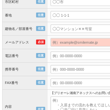
市区町村
任意
番地
任意
建物名／部屋番号
任意
メールアドレス
必須
電話番号
任意
携帯番号
任意
FAX番号
任意
【プリオーレ湘南アネックスへのお問い
内容
任意