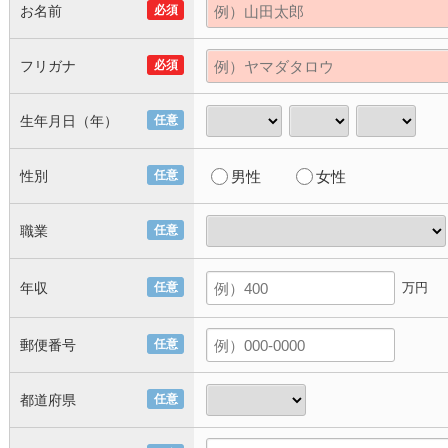
お名前
必須
フリガナ
必須
生年月日（年）
任意
性別
任意
男性
女性
職業
任意
年収
任意
万円
郵便番号
任意
都道府県
任意