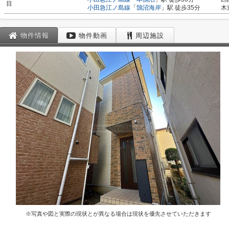
目
小田急江ノ島線
「
鵠沼海岸
」駅 徒歩35分
木
物件情報
物件動画
周辺施設
※写真や図と実際の現状とが異なる場合は現状を優先させていただきます