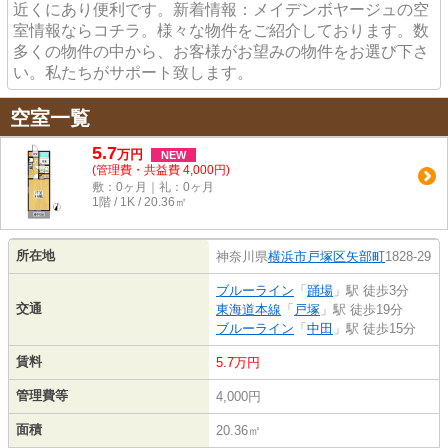
近くにあり便利です。新着情報：メイデンボヤージュの空
室情報ならコチラ。様々な物件をご紹介しております。数
多くの物件の中から、お客様がお望みの物件をお選び下さ
い。私たちがサポート致します。
空室一覧
5.7
万
円
NEW
(管理費・共益費 4,000円)
敷：0ヶ月｜礼：0ヶ月
1階 / 1K / 20.36㎡
所在地
神奈川県
横浜市戸塚区
矢部町
1828-29
ブルーライン
「
踊場
」駅 徒歩3分
交通
東海道本線
「
戸塚
」駅 徒歩19分
ブルーライン
「
中田
」駅 徒歩15分
賃料
5.7万円
管理費等
4,000円
面積
20.36㎡