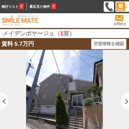
0
0
検討リスト
最近見た物件
お問合せ
メイデンボヤージュ（
1
室）
賃料
5.7万円
空室情報を確認