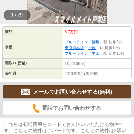
1 / 29
賃料
5.7万円
ブルーライン
「
踊場
」駅 徒歩3分
交通
東海道本線
「
戸塚
」駅 徒歩19分
ブルーライン
「
中田
」駅 徒歩15分
間取り(面積)
1K(20.36㎡)
築年月
2013年 9月(築12年)
メールでお問い合わせする(無料)
電話でお問い合わせする
こちらは初期費用をカードでお支払いいただける物件で
す。こちらの物件はアパートです。こちらの物件は2駅が