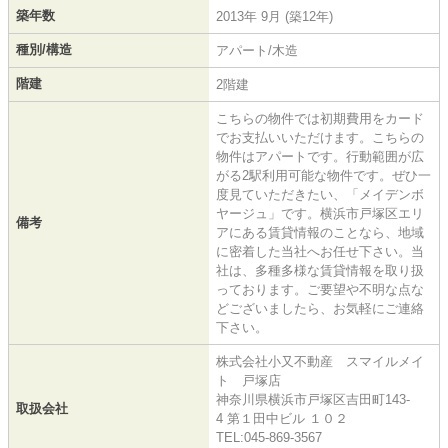
築年数
2013年 9月 (築12年)
種別/構造
アパート/木造
階建
2階建
こちらの物件では初期費用をカード
でお支払いいただけます。こちらの
物件はアパートです。行動範囲が広
がる2駅利用可能な物件です。ぜひ一
度見ていただきたい、「メイデンボ
ヤージュ」です。横浜市戸塚区エリ
備考
アにある賃貸情報のことなら、地域
に密着した当社へお任せ下さい。当
社は、多種多様な賃貸情報を取り扱
っております。ご要望や不明な点な
どございましたら、お気軽にご連絡
下さい。
株式会社小又不動産 スマイルメイ
ト 戸塚店
神奈川県横浜市戸塚区吉田町143-
取扱会社
4 第１田中ビル １０２
TEL:045-869-3567