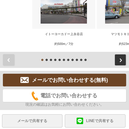
イトーヨーカドー上永谷店
マツモトキ
約500m／7分
約523
前
メールでお問い合わせする(無料)
電話でお問い合わせする
現況の確認はお気軽にお問い合わせください。
メールで共有する
LINEで共有する