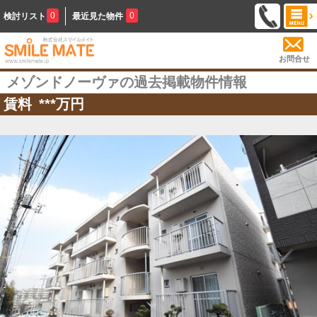
0
0
検討リスト
最近見た物件
お問合せ
メゾンドノーヴァの過去掲載物件情報
賃料
***
万円