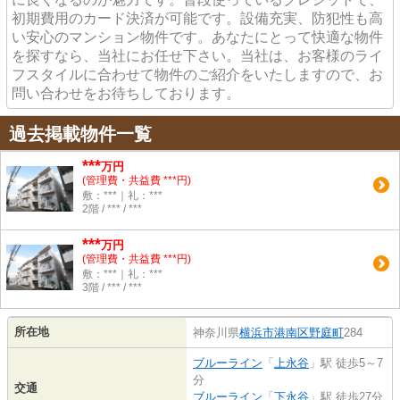
初期費用のカード決済が可能です。設備充実、防犯性も高
い安心のマンション物件です。あなたにとって快適な物件
を探すなら、当社にお任せ下さい。当社は、お客様のライ
フスタイルに合わせて物件のご紹介をいたしますので、お
問い合わせをお待ちしております。
過去掲載物件一覧
***
万円
(管理費・共益費 ***円)
敷：***｜礼：***
2階 / *** / ***
***
万円
(管理費・共益費 ***円)
敷：***｜礼：***
3階 / *** / ***
所在地
神奈川県
横浜市港南区
野庭町
284
ブルーライン
「
上永谷
」駅 徒歩5～7
分
交通
ブルーライン
「
下永谷
」駅 徒歩27分