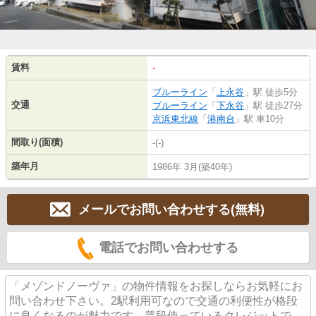
賃料
-
ブルーライン
「
上永谷
」駅 徒歩5分
交通
ブルーライン
「
下永谷
」駅 徒歩27分
京浜東北線
「
港南台
」駅 車10分
間取り(面積)
-(-)
築年月
1986年 3月(築40年)
メールでお問い合わせする(無料)
電話でお問い合わせする
「メゾンドノーヴァ」の物件情報をお探しならお気軽にお
問い合わせ下さい。2駅利用可なので交通の利便性が格段
に良くなるのが魅力です。普段使っているクレジットで、