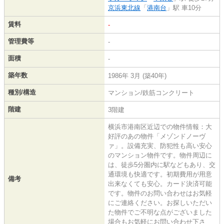
京浜東北線
「
港南台
」駅 車10分
賃料
-
管理費等
-
面積
-
築年数
1986年 3月 (築40年)
種別/構造
マンション/鉄筋コンクリート
階建
3階建
横浜市港南区近辺での物件情報：大
好評のあの物件「メゾンドノーヴ
ァ」。設備充実、防犯性も高い安心
のマンション物件です。物件周辺に
は、徒歩5分圏内に駅などもあり、交
通環境も快適です。初期費用が用意
備考
出来なくても安心。カード決済可能
です。物件のお問い合わせはお気軽
にご連絡ください。お探しいただい
た物件でご不明な点がございました
場合もお気軽にお問い合わせ下さ