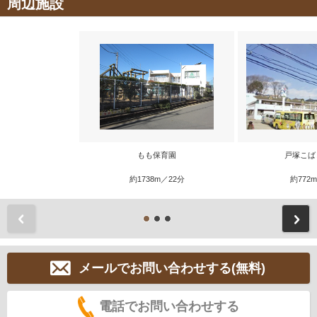
周辺施設
もも保育園
戸塚こば
約1738m／22分
約772
前
メールでお問い合わせする(無料)
電話でお問い合わせする