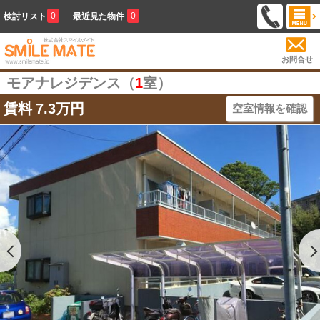
0
0
検討リスト
最近見た物件
お問合せ
モアナレジデンス（
1
室）
賃料
7.3万円
空室情報を確認