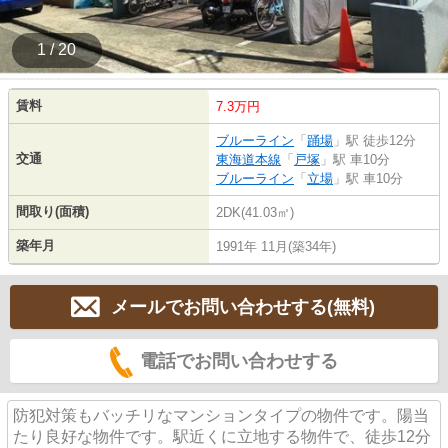
1 / 20
賃料
7.3万円
ブルーライン
「
踊場
」駅 徒歩12分
交通
東海道本線
「
戸塚
」駅 車10分
ブルーライン
「
立場
」駅 車10分
間取り(面積)
2DK(41.03㎡)
築年月
1991年 11月(築34年)
メールでお問い合わせする(無料)
電話でお問い合わせする
防犯対策もバッチリなマンションタイプの物件です。陽当
たり良好な物件です。駅近くに立地する物件で、徒歩12分