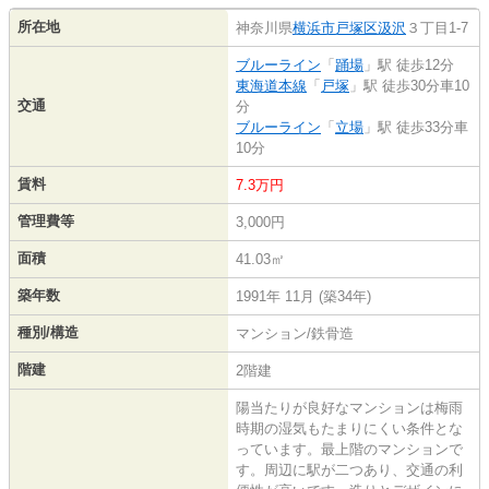
所在地
神奈川県
横浜市戸塚区
汲沢
３丁目1-7
ブルーライン
「
踊場
」駅 徒歩12分
東海道本線
「
戸塚
」駅 徒歩30分車10
交通
分
ブルーライン
「
立場
」駅 徒歩33分車
10分
賃料
7.3万円
管理費等
3,000円
面積
41.03㎡
築年数
1991年 11月 (築34年)
種別/構造
マンション/鉄骨造
階建
2階建
陽当たりが良好なマンションは梅雨
時期の湿気もたまりにくい条件とな
っています。最上階のマンションで
す。周辺に駅が二つあり、交通の利