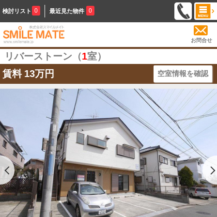
0
0
検討リスト
最近見た物件
お問合せ
リバーストーン（
1
室）
賃料
13万円
空室情報を確認