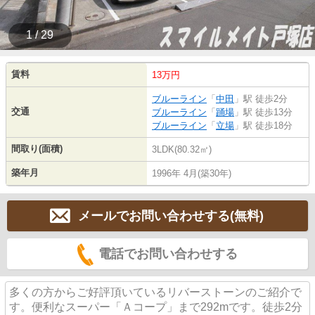
1 / 29
賃料
13万円
ブルーライン
「
中田
」駅 徒歩2分
交通
ブルーライン
「
踊場
」駅 徒歩13分
ブルーライン
「
立場
」駅 徒歩18分
間取り(面積)
3LDK(80.32㎡)
築年月
1996年 4月(築30年)
メールでお問い合わせする(無料)
電話でお問い合わせする
多くの方からご好評頂いているリバーストーンのご紹介で
す。便利なスーパー「Ａコープ」まで292mです。徒歩2分