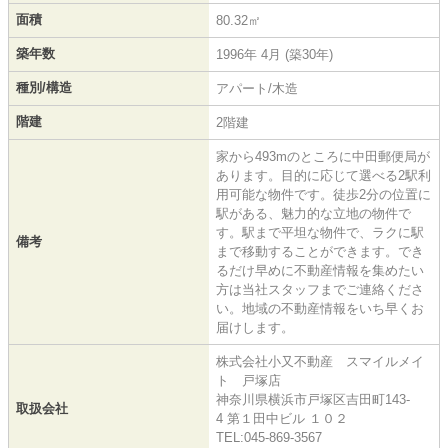
面積
80.32㎡
築年数
1996年 4月 (築30年)
種別/構造
アパート/木造
階建
2階建
家から493mのところに中田郵便局が
あります。目的に応じて選べる2駅利
用可能な物件です。徒歩2分の位置に
駅がある、魅力的な立地の物件で
す。駅まで平坦な物件で、ラクに駅
備考
まで移動することができます。でき
るだけ早めに不動産情報を集めたい
方は当社スタッフまでご連絡くださ
い。地域の不動産情報をいち早くお
届けします。
株式会社小又不動産 スマイルメイ
ト 戸塚店
神奈川県横浜市戸塚区吉田町143-
取扱会社
4 第１田中ビル １０２
TEL:045-869-3567