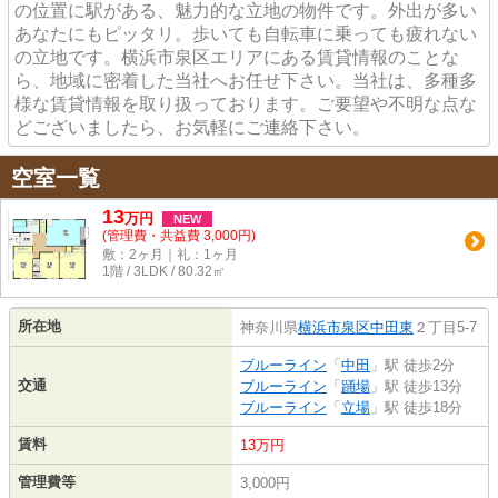
の位置に駅がある、魅力的な立地の物件です。外出が多い
あなたにもピッタリ。歩いても自転車に乗っても疲れない
の立地です。横浜市泉区エリアにある賃貸情報のことな
ら、地域に密着した当社へお任せ下さい。当社は、多種多
様な賃貸情報を取り扱っております。ご要望や不明な点な
どございましたら、お気軽にご連絡下さい。
空室一覧
13
万
円
NEW
(管理費・共益費 3,000円)
敷：2ヶ月｜礼：1ヶ月
1階 / 3LDK / 80.32㎡
所在地
神奈川県
横浜市泉区
中田東
２丁目5-7
ブルーライン
「
中田
」駅 徒歩2分
交通
ブルーライン
「
踊場
」駅 徒歩13分
ブルーライン
「
立場
」駅 徒歩18分
賃料
13万円
管理費等
3,000円