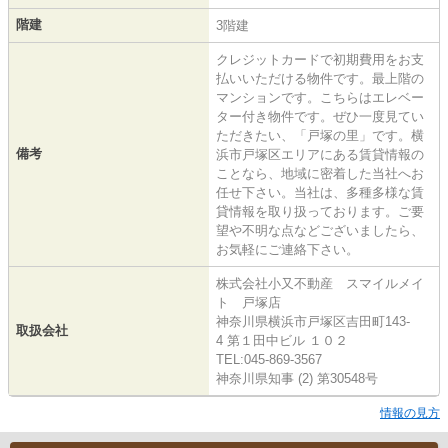
階建
3階建
クレジットカードで初期費用をお支
払いいただける物件です。最上階の
マンションです。こちらはエレベー
ター付き物件です。ぜひ一度見てい
ただきたい、「戸塚の里」です。横
備考
浜市戸塚区エリアにある賃貸情報の
ことなら、地域に密着した当社へお
任せ下さい。当社は、多種多様な賃
貸情報を取り扱っております。ご要
望や不明な点などございましたら、
お気軽にご連絡下さい。
株式会社小又不動産 スマイルメイ
ト 戸塚店
神奈川県横浜市戸塚区吉田町143-
取扱会社
4 第１田中ビル １０２
TEL:045-869-3567
神奈川県知事 (2) 第30548号
情報の見方