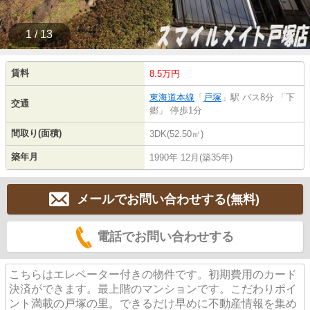
1 / 13
賃料
8.5万円
東海道本線
「
戸塚
」駅 バス8分 「下
交通
郷」 停歩1分
間取り(面積)
3DK(52.50㎡)
築年月
1990年 12月(築35年)
メールでお問い合わせする(無料)
電話でお問い合わせする
こちらはエレベーター付きの物件です。初期費用のカード
決済ができます。最上階のマンションです。こだわりポイ
ント満載の戸塚の里。できるだけ早めに不動産情報を集め