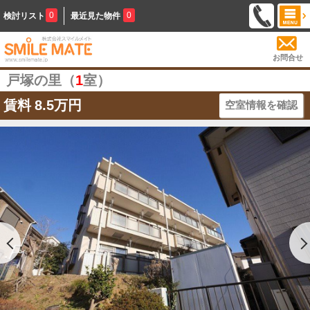
0
0
検討リスト
最近見た物件
お問合せ
戸塚の里（
1
室）
賃料
8.5万円
空室情報を確認