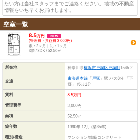
たい方は当社スタッフまでご連絡ください。地域の不動産
情報をいち早くお届けします。
空室一覧
8.5
万
円
NEW
(管理費・共益費 3,000円)
敷：2ヶ月｜礼：1ヶ月
3階 / 3DK / 52.50㎡
所在地
神奈川県
横浜市戸塚区
戸塚町
1545-2
東海道本線
「
戸塚
」駅 バス8分 「下
交通
郷」 停歩1分
賃料
8.5万円
管理費等
3,000円
面積
52.50㎡
築年数
1990年 12月 (築35年)
種別/構造
マンション/鉄筋コンクリート