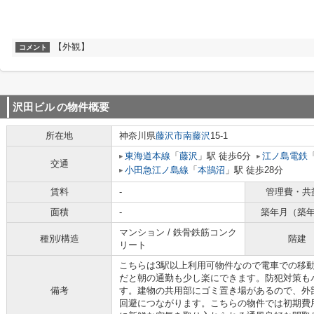
【外観】
コメント
沢田ビル
の物件概要
所在地
神奈川県
藤沢市
南藤沢
15-1
東海道本線
「
藤沢
」駅 徒歩6分
江ノ島電鉄
交通
小田急江ノ島線
「
本鵠沼
」駅 徒歩28分
賃料
-
管理費・共
面積
-
築年月（築
マンション / 鉄骨鉄筋コンク
種別/構造
階建
リート
こちらは3駅以上利用可物件なので電車での移
だと朝の通勤も少し楽にできます。防犯対策も
備考
す。建物の共用部にゴミ置き場があるので、外
回避につながります。こちらの物件では初期費