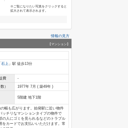
※ご覧になりたい写真をクリックすると
拡大されて表示されます。
情報の見方
【マンション】
「
石上
」駅 徒歩13分
益費
-
年数）
1977年 7月 ( 築49年 )
5階建 地下1階
動の幅も広がります。始発駅に近い物件
バッチリなマンションタイプの物件で
部の人にゴミを見られるなどのトラブル
用をカードでお支払いいただけます。常