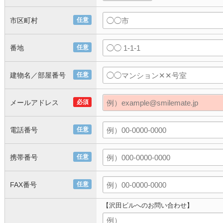
市区町村
任意
番地
任意
建物名／部屋番号
任意
メールアドレス
必須
電話番号
任意
携帯番号
任意
FAX番号
任意
【沢田ビルへのお問い合わせ】