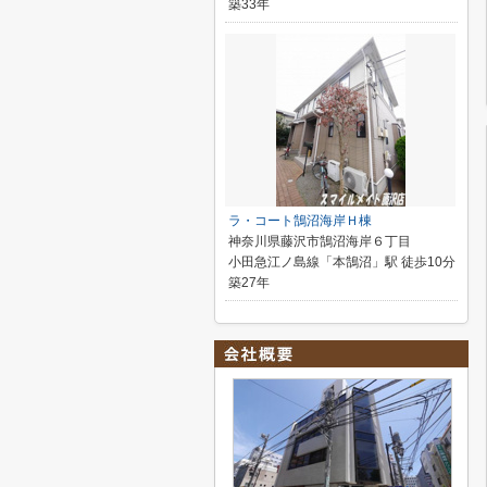
築33年
ラ・コート鵠沼海岸Ｈ棟
神奈川県藤沢市鵠沼海岸６丁目
小田急江ノ島線「本鵠沼」駅 徒歩10分
築27年