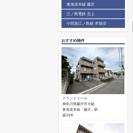
東海道本線 藤沢
江ノ島電鉄 石上
小田急江ノ島線 本鵠沼
おすすめ物件
グランドゥール
神奈川県藤沢市大鋸
東海道本線「藤沢」駅
築33年