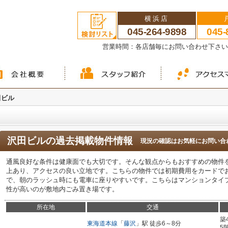
横浜店
045-264-9898
045-
営業時間：各店舗毎にお問い合わせ下さ
田ビル
沢田ビル
の過去掲載物件情報
現況の確認はお気軽にお問い合
通風良好な条件は健康面でも大切です。そんな観点からもおすすめの物件
上あり、アクセスの良い立地です。こちらの物件では初期費用をカードで
で、朝のラッシュ時にも電車に座りやすいです。こちらはマンションタイ
性が高いのが敷地内ごみ置き場です。
所在地
交通
築
東海道本線
「
藤沢
」駅 徒歩6～8分
5