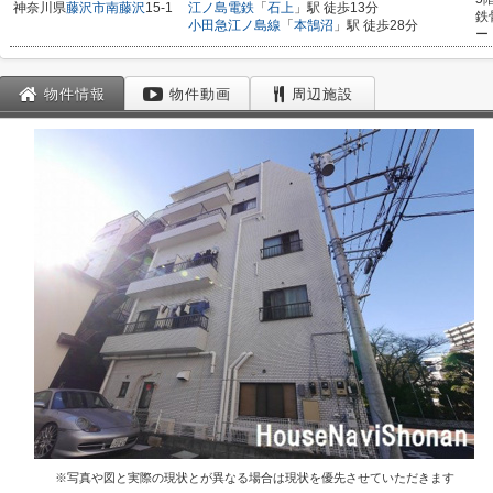
神奈川県
藤沢市
南藤沢
15-1
江ノ島電鉄
「
石上
」駅 徒歩13分
鉄
小田急江ノ島線
「
本鵠沼
」駅 徒歩28分
ー
物件情報
物件動画
周辺施設
※写真や図と実際の現状とが異なる場合は現状を優先させていただきます