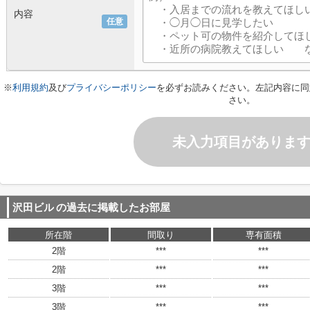
内容
任意
※
利用規約
及び
プライバシーポリシー
を必ずお読みください。左記内容に同
さい。
未入力項目がありま
沢田ビル
の過去に掲載したお部屋
所在階
間取り
専有面積
2階
***
***
2階
***
***
3階
***
***
3階
***
***