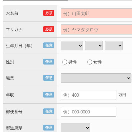
お名前
必須
フリガナ
必須
生年月日（年）
任意
性別
任意
男性
女性
職業
任意
年収
任意
万円
郵便番号
任意
都道府県
任意