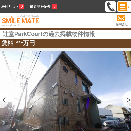
0
0
検討リスト
最近見た物件
お問合せ
辻堂ParkCourtの過去掲載物件情報
賃料
***
万円