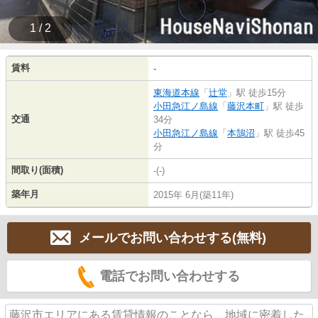
1 / 2
賃料
-
東海道本線
「
辻堂
」駅 徒歩15分
小田急江ノ島線
「
藤沢本町
」駅 徒歩
交通
34分
小田急江ノ島線
「
本鵠沼
」駅 徒歩45
分
間取り(面積)
-(-)
築年月
2015年 6月(築11年)
メールでお問い合わせする(無料)
電話でお問い合わせする
藤沢市エリアにある賃貸情報のことなら、地域に密着した