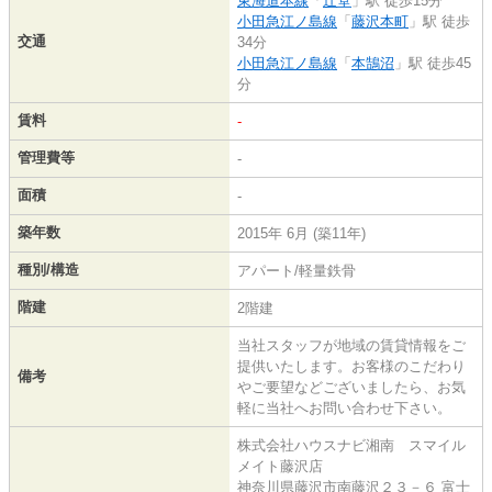
東海道本線
「
辻堂
」駅 徒歩15分
小田急江ノ島線
「
藤沢本町
」駅 徒歩
交通
34分
小田急江ノ島線
「
本鵠沼
」駅 徒歩45
分
賃料
-
管理費等
-
面積
-
築年数
2015年 6月 (築11年)
種別/構造
アパート/軽量鉄骨
階建
2階建
当社スタッフが地域の賃貸情報をご
提供いたします。お客様のこだわり
備考
やご要望などございましたら、お気
軽に当社へお問い合わせ下さい。
株式会社ハウスナビ湘南 スマイル
メイト藤沢店
神奈川県藤沢市南藤沢２３－６ 富士