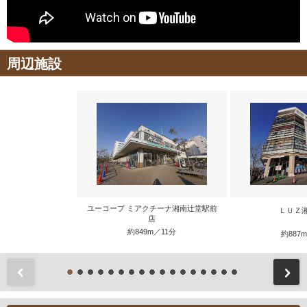
周辺施設
ユーコープ ミアクチーナ湘南辻堂駅前
ＬＵＺ
店
約849m／11分
約887
前