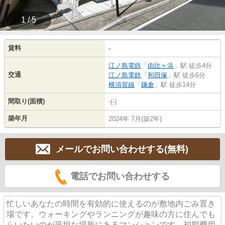
1 / 5
賃料
-
江ノ島電鉄
「
由比ヶ浜
」駅 徒歩4分
交通
江ノ島電鉄
「
和田塚
」駅 徒歩6分
横須賀線
「
鎌倉
」駅 徒歩14分
間取り(面積)
-(-)
築年月
2024年 7月(築2年)
メールでお問い合わせする(無料)
電話でお問い合わせする
忙しいあなたの時間を有効的に使えるのが敷地内ごみ置き
場です。ウォーキングやランニングが趣味の方に住んでも
らいたいのが平坦な場所にあるマンションです。初期費用