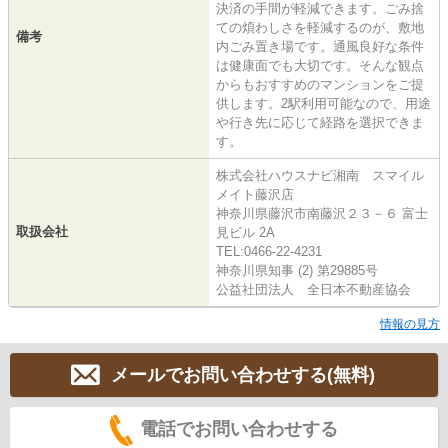
決済の手間が軽減できます。ごみ捨
ての煩わしさを軽減するのが、敷地
備考
内ごみ置き場です。通風良好な条件
は健康面でも大切です。そんな観点
からもおすすめのマンションをご提
供します。2駅利用可能なので、用途
や行き先に応じて経路を選択できま
す。
株式会社ハウスナビ湘南 スマイル
メイト藤沢店
神奈川県藤沢市南藤沢２３－６ 富士
取扱会社
見ビル 2A
TEL:0466-22-4231
神奈川県知事 (2) 第29885号
公益社団法人 全日本不動産協会
情報の見方
メールでお問い合わせする(無料)
電話でお問い合わせする