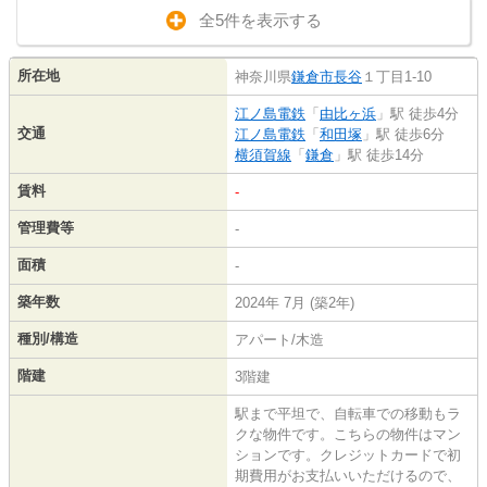
全5件を表示する
所在地
神奈川県
鎌倉市
長谷
１丁目1-10
江ノ島電鉄
「
由比ヶ浜
」駅 徒歩4分
交通
江ノ島電鉄
「
和田塚
」駅 徒歩6分
横須賀線
「
鎌倉
」駅 徒歩14分
賃料
-
管理費等
-
面積
-
築年数
2024年 7月 (築2年)
種別/構造
アパート/木造
階建
3階建
駅まで平坦で、自転車での移動もラ
クな物件です。こちらの物件はマン
ションです。クレジットカードで初
期費用がお支払いいただけるので、