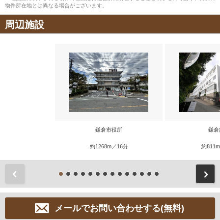
物件所在地とは異なる場合がございます。
周辺施設
鎌倉市役所
鎌倉
約1268m／16分
約811
前
メールでお問い合わせする(無料)