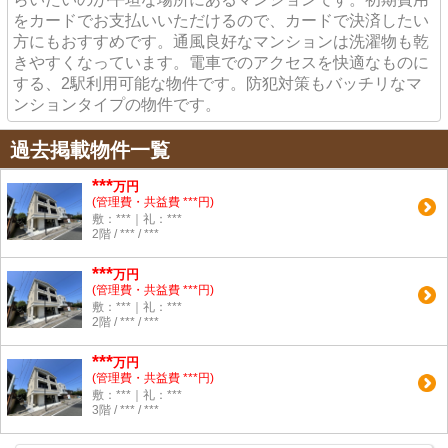
をカードでお支払いいただけるので、カードで決済したい
方にもおすすめです。通風良好なマンションは洗濯物も乾
きやすくなっています。電車でのアクセスを快適なものに
する、2駅利用可能な物件です。防犯対策もバッチリなマ
ンションタイプの物件です。
過去掲載物件一覧
***
万円
(管理費・共益費 ***円)
敷：***｜礼：***
2階 / *** / ***
***
万円
(管理費・共益費 ***円)
敷：***｜礼：***
2階 / *** / ***
***
万円
(管理費・共益費 ***円)
敷：***｜礼：***
3階 / *** / ***