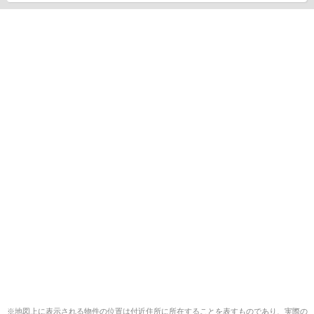
※地図上に表示される物件の位置は付近住所に所在することを表すものであり、実際の