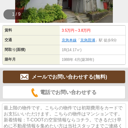
1 / 9
賃料
3.5万円～3.8万円
交通
京急本線
「
京急田浦
」駅 徒歩9分
間取り(面積)
1R(14.17㎡)
築年月
1988年 4月(築38年)
メールでお問い合わせする(無料)
電話でお問い合わせする
最上階の物件です。こちらの物件では初期費用をカードで
お支払いいただけます。こちらの物件はマンションです。
新着情報：T-COOTの空室情報ならコチラ。できるだけ早
めに不動産情報を集めたい方は当社スタッフまでご連絡く