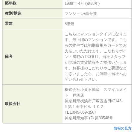
築年数
1988年 4月 (築38年)
種別/構造
マンション/鉄骨造
階建
3階建
こちらはマンションタイプになりま
す。最上階のマンションです。こち
らの物件では初期費用をカードでお
支払いいただけます。こだわりポイ
備考
ント満載のT-COOT。当社スタッフ
が地域の賃貸情報をご提供いたしま
す。お客様のこだわりやご要望など
ございましたら、お気軽に当社へお
問い合わせ下さい。
株式会社小又不動産 スマイルメイ
ト 戸塚店
神奈川県横浜市戸塚区吉田町143-
取扱会社
4 第１田中ビル １０２
TEL:045-869-3567
神奈川県知事 (2) 第30548号
情報の見方