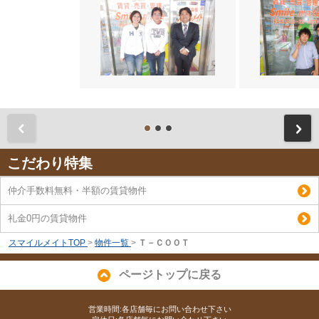
前
こだわり特集
仲介手数料無料・半額の賃貸物件
礼金0円の賃貸物件
スマイルメイトTOP
>
物件一覧
>
Ｔ－ＣＯＯＴ
ページトップに戻る
営業時間:各店舗毎にお問い合わせ下さい