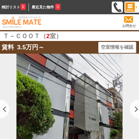
0
0
検討リスト
最近見た物件
お問合せ
Ｔ－ＣＯＯＴ（
2
室）
賃料
3.5
万円～
空室情報を確認